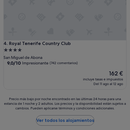
d
a
b
l
e
,
s
i
Royal Tenerife Country Club
4. Royal Tenerife Country Club
n
d
Alojamiento
u
de
San Miguel de Abona
d
4.0 estrellas
9.0
9,0/10
Impresionante
(742 comentarios)
a
sobre
r
El
162 €
10,
e
precio
Impresionante,
incluye tasas e impuestos
p
actual
(742 comentarios)
Del 11 ago al 12 ago
e
es
t
de
i
162 €
Precio
Precio más bajo por noche encontrado en las últimas 24 horas para una
r
estancia de 1 noche y 2 adultos. Los precios y la disponibilidad están sujetos a
más
e
cambios. Pueden aplicarse términos y condiciones adicionales.
bajo
m
por
o
noche
Ver todos los alojamientos
s
encontrado
.