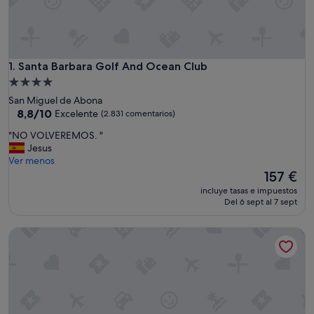
Santa Barbara Golf And Ocean Club
1. Santa Barbara Golf And Ocean Club
Alojamiento
de
San Miguel de Abona
4.0 estrellas
8.8
8,8/10
Excelente
(2.831 comentarios)
sobre
"
"NO VOLVEREMOS. "
10,
N
Jesus
Excelente,
O
Ver menos
(2.831 comentarios)
V
El
157 €
O
precio
incluye tasas e impuestos
L
actual
Del 6 sept al 7 sept
V
es
E
de
Sunset Bay Club
R
157 €
E
M
O
S
.
"