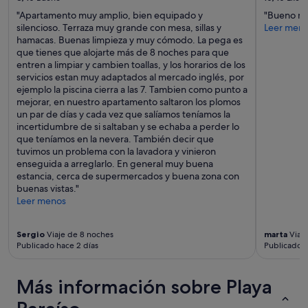
adicionales.
"Apartamento muy amplio, bien equipado y
"Bueno m
silencioso. Terraza muy grande con mesa, sillas y
Leer men
hamacas. Buenas limpieza y muy cómodo. La pega es
que tienes que alojarte más de 8 noches para que
entren a limpiar y cambien toallas, y los horarios de los
servicios estan muy adaptados al mercado inglés, por
ejemplo la piscina cierra a las 7. Tambien como punto a
mejorar, en nuestro apartamento saltaron los plomos
un par de días y cada vez que salíamos teníamos la
incertidumbre de si saltaban y se echaba a perder lo
que teníamos en la nevera. También decir que
tuvimos un problema con la lavadora y vinieron
enseguida a arreglarlo. En general muy buena
estancia, cerca de supermercados y buena zona con
buenas vistas."
Leer menos
Sergio
Viaje de 8 noches
marta
Viaje
Publicado hace 2 días
Publicado 
Más información sobre Playa