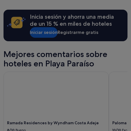
en
"
las
últimas
Inicia sesión y ahorra una media
24 horas
para
de un 15 % en miles de hoteles
una
estancia
Iniciar sesión
Registrarme gratis
de
1 noche
y
Mejores comentarios sobre
2 adultos.
Los
hoteles en Playa Paraíso
precios
y
la
Ramada Residences by Wyndham Costa Adeje
Paloma Be
disponibilidad
están
sujetos
a
cambios.
Pueden
aplicarse
términos
y
Ramada Residences by Wyndham Costa Adeje
Paloma B
condiciones
8/10
Bueno
10/10
Excel