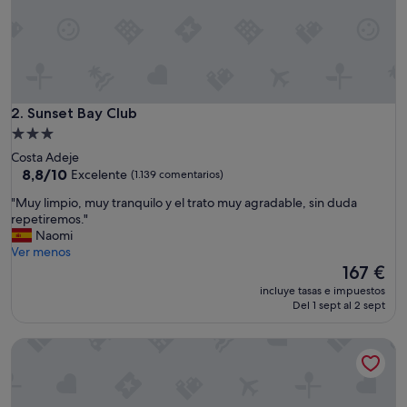
Sunset Bay Club
2. Sunset Bay Club
Alojamiento
de
Costa Adeje
3.0 estrellas
8.8
8,8/10
Excelente
(1.139 comentarios)
sobre
"
"Muy limpio, muy tranquilo y el trato muy agradable, sin duda
10,
M
repetiremos."
Excelente,
u
Naomi
(1.139 comentarios)
y
Ver menos
l
El
167 €
i
precio
incluye tasas e impuestos
m
actual
Del 1 sept al 2 sept
p
es
i
de
Sunset View Club
o
167 €
,
m
u