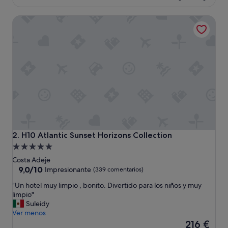
l
es
e
de
H10 Atlantic Sunset Horizons Collection
c
222 €
o
n
l
a
s
e
x
p
e
c
t
a
H10 Atlantic Sunset Horizons Collection
2. H10 Atlantic Sunset Horizons Collection
t
Alojamiento
i
de
v
Costa Adeje
a
5.0 estrellas
9.0
9,0/10
Impresionante
(339 comentarios)
s
sobre
"
"Un hotel muy limpio , bonito. Divertido para los niños y muy
d
10,
U
limpio"
e
Impresionante,
n
Suleidy
u
(339 comentarios)
h
Ver menos
n
o
El
5
216 €