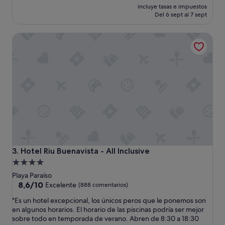
t
precio
e
incluye tasas e impuestos
e
actual
s
Del 6 sept al 7 sept
l
es
t
m
de
r
Hotel Riu Buenavista - All Inclusive
u
216 €
e
y
l
l
l
i
a
m
s
p
.
i
L
o
a
,
h
b
a
o
b
n
i
i
t
Hotel Riu Buenavista - All Inclusive
3. Hotel Riu Buenavista - All Inclusive
t
a
Alojamiento
o
c
de
.
Playa Paraíso
i
D
4.0 estrellas
8.6
8,6/10
ó
Excelente
(888 comentarios)
i
sobre
n
"
"Es un hotel excepcional, los únicos peros que le ponemos son
v
10,
e
E
en algunos horarios. El horario de las piscinas podría ser mejor
e
Excelente,
s
s
sobre todo en temporada de verano. Abren de 8:30 a 18:30
r
(888 comentarios)
c