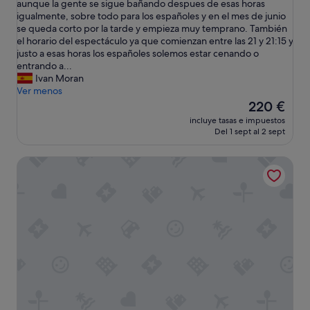
u
aunque la gente se sigue bañando despues de esas horas
t
ó
n
igualmente, sobre todo para los españoles y en el mes de junio
i
m
h
se queda corto por la tarde y empieza muy temprano. También
d
o
o
el horario del espectáculo ya que comienzan entre las 21 y 21:15 y
o
d
t
justo a esas horas los españoles solemos estar cenando o
p
a
e
entrando a...
a
p
l
Ivan Moran
r
e
e
Ver menos
a
r
x
El
l
220 €
o
c
precio
o
l
incluye tasas e impuestos
e
actual
s
a
Del 1 sept al 2 sept
p
es
n
d
c
de
i
i
Bahia Principe Escape Tenerife – Hyatt Inclusive Collection
i
220 €
ñ
s
o
o
t
n
s
r
a
y
i
l
m
b
,
u
u
l
y
c
o
l
i
s
i
ó
ú
m
n
n
p
c
i
i
o