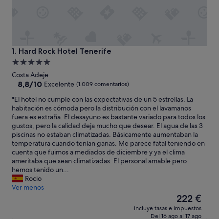
Hard Rock Hotel Tenerife
1. Hard Rock Hotel Tenerife
Alojamiento
de
Costa Adeje
5.0 estrellas
8.8
8,8/10
Excelente
(1.009 comentarios)
sobre
"
"El hotel no cumple con las expectativas de un 5 estrellas. La
10,
E
habitación es cómoda pero la distribución con el lavamanos
Excelente,
l
fuera es extraña. El desayuno es bastante variado para todos los
(1.009 comentarios)
h
gustos, pero la calidad deja mucho que desear. El agua de las 3
o
piscinas no estaban climatizadas. Básicamente aumentaban la
t
temperatura cuando tenían ganas. Me parece fatal teniendo en
e
cuenta que fuimos a mediados de diciembre y ya el clima
l
ameritaba que sean climatizadas. El personal amable pero
n
hemos tenido un...
o
Rocio
c
Ver menos
u
El
222 €
m
precio
incluye tasas e impuestos
p
actual
Del 16 ago al 17 ago