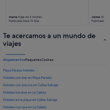
d
i
e
a
l
d
a
o
marta
Viaje de 2 noches
Jaime
Viaje 
s
Publicado hace 13 días
Publicado ha
p
p
a
i
r
s
Te acercamos a un mundo de
a
c
t
viajes
i
o
n
d
a
o
s
s
Alojamientos
Paquetes
Coches
p
l
o
o
d
Playa Paraíso hoteles
s
r
g
Hoteles con bar en Playa Paraíso
í
u
a
s
Hoteles con piscina en Callao Salvaje
s
t
e
Hoteles baratos en La Caleta
o
r
s
Hoteles en la playa en Callao Salvaje
m
,
e
p
Hoteles con spa en La Caleta
j