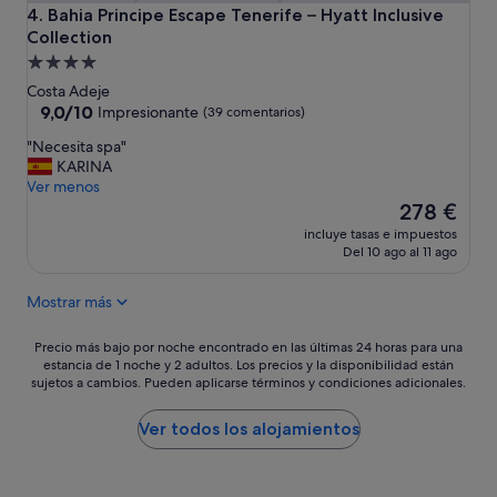
c
o
n
Bahia Principe Escape Tenerife – Hyatt Inclusive Collection
4. Bahia Principe Escape Tenerife – Hyatt Inclusive
o
"
e
Collection
s
l
Alojamiento
p
l
de
e
Costa Adeje
a
r
4.0 estrellas
9.0
9,0/10
Impresionante
v
(39 comentarios)
o
sobre
a
"
s
"Necesita spa"
10,
m
N
q
KARINA
Impresionante,
a
e
u
Ver menos
(39 comentarios)
n
c
e
El
278 €
o
e
l
precio
s
incluye tasas e impuestos
s
e
actual
f
Del 10 ago al 11 ago
i
p
es
u
t
o
de
e
Mostrar más
a
n
278 €
r
s
e
a
p
m
Precio
Precio más bajo por noche encontrado en las últimas 24 horas para una
e
a
o
estancia de 1 noche y 2 adultos. Los precios y la disponibilidad están
más
s
sujetos a cambios. Pueden aplicarse términos y condiciones adicionales.
"
s
bajo
e
s
por
x
o
noche
Ver todos los alojamientos
t
n
encontrado
r
e
en
a
n
las
ñ