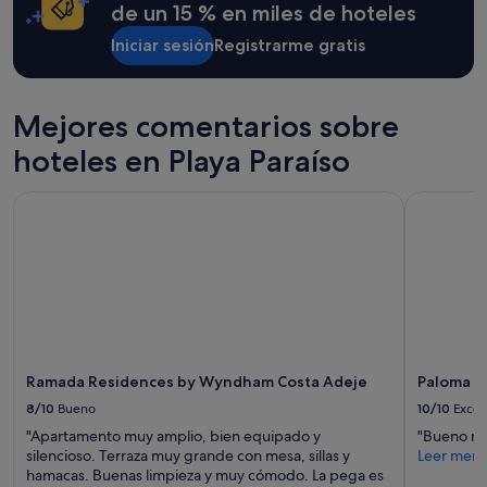
para
l
de un 15 % en miles de hoteles
l
una
i
b
estancia
Iniciar sesión
Registrarme gratis
m
i
de
p
e
1 noche
i
n
y
e
,
Mejores comentarios sobre
2 adultos.
z
n
Los
a
hoteles en Playa Paraíso
o
precios
,
t
y
i
i
la
Ramada Residences by Wyndham Costa Adeje
Paloma Be
n
e
disponibilidad
s
n
están
t
e
sujetos
a
m
a
l
u
cambios.
a
c
Pueden
c
h
aplicarse
i
a
términos
o
v
y
n
Ramada Residences by Wyndham Costa Adeje
Paloma B
i
condiciones
e
d
8/10
Bueno
10/10
Excel
adicionales.
s
a
"Apartamento muy amplio, bien equipado y
"Bueno m
y
a
silencioso. Terraza muy grande con mesa, sillas y
Leer men
l
l
hamacas. Buenas limpieza y muy cómodo. La pega es
a