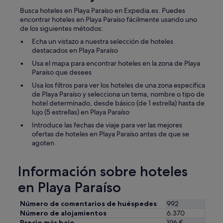
m
e
Busca hoteles en Playa Paraíso en Expedia.es. Puedes
d
encontrar hoteles en Playa Paraíso fácilmente usando uno
o
de los siguientes métodos:
r
Echa un vistazo a nuestra selección de hoteles
m
destacados en Playa Paraíso
u
Usa el mapa para encontrar hoteles en la zona de Playa
y
Paraíso que desees
d
i
Usa los filtros para ver los hoteles de una zona específica
s
de Playa Paraíso y selecciona un tema, nombre o tipo de
t
hotel determinado, desde básico (de 1 estrella) hasta de
r
lujo (5 estrellas) en Playa Paraíso
a
Introduce las fechas de viaje para ver las mejores
í
ofertas de hoteles en Playa Paraíso antes de que se
d
agoten
o
s
e
Información sobre hoteles
n
g
en Playa Paraíso
e
n
Número de comentarios de huéspedes
992
e
Número de alojamientos
6.370
r
Precio más bajo
196 €