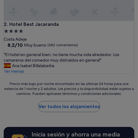
s
i
d
o
i
Hotel Best Jacaranda
2. Hotel Best Jacaranda
m
Alojamiento
p
de
Costa Adeje
e
4.0 estrellas
8.2
8,2/10
Muy bueno
(682 comentarios)
c
sobre
a
"
"El hotel en general bien, no tiene mucha vida alrededor. Los
10,
b
E
camareros del comedor muy distraídos en general"
Muy
l
l
Ana Isabel Billalabeitia
bueno,
e
h
Ver menos
(682 comentarios)
,
o
l
t
Precio
Precio más bajo por noche encontrado en las últimas 24 horas para una
a
e
estancia de 1 noche y 2 adultos. Los precios y la disponibilidad están sujetos a
más
a
l
cambios. Pueden aplicarse términos y condiciones adicionales.
bajo
t
e
por
e
n
noche
Ver todos los alojamientos
n
g
encontrado
c
e
en
i
n
las
ó
e
últimas
n
r
Inicia sesión y ahorra una media
24 horas
,
a