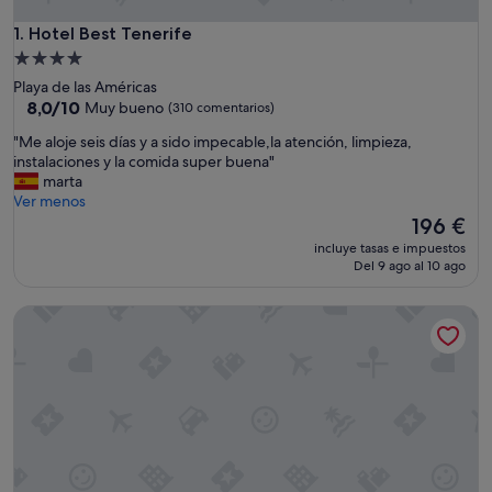
Hotel Best Tenerife
1. Hotel Best Tenerife
Alojamiento
de
Playa de las Américas
4.0 estrellas
8.0
8,0/10
Muy bueno
(310 comentarios)
sobre
"
"Me aloje seis días y a sido impecable,la atención, limpieza,
10,
M
instalaciones y la comida super buena"
Muy
e
marta
bueno,
a
Ver menos
(310 comentarios)
l
El
196 €
o
precio
incluye tasas e impuestos
j
actual
Del 9 ago al 10 ago
e
es
s
de
Hotel Best Jacaranda
e
196 €
i
s
d
í
a
s
y
a