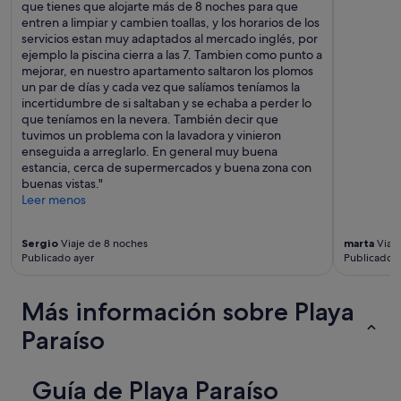
r
que tienes que alojarte más de 8 noches para que
c
e
entren a limpiar y cambien toallas, y los horarios de los
o
d
servicios estan muy adaptados al mercado inglés, por
m
e
ejemplo la piscina cierra a las 7. Tambien como punto a
i
d
mejorar, en nuestro apartamento saltaron los plomos
d
o
un par de días y cada vez que salíamos teníamos la
a
r
incertidumbre de si saltaban y se echaba a perder lo
s
.
que teníamos en la nevera. También decir que
u
L
tuvimos un problema con la lavadora y vinieron
p
o
enseguida a arreglarlo. En general muy buena
e
s
estancia, cerca de supermercados y buena zona con
r
c
buenas vistas."
b
a
Leer menos
u
m
e
a
n
r
Sergio
Viaje de 8 noches
marta
Viaje
a
e
Publicado ayer
Publicado h
"
r
o
Más información sobre Playa
s
d
Paraíso
e
l
c
Guía de Playa Paraíso
o