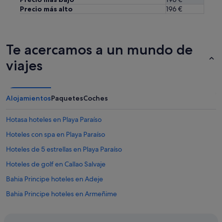
a
Precio más alto
196 €
l
"
Te acercamos a un mundo de
viajes
Alojamientos
Paquetes
Coches
Hotasa hoteles en Playa Paraíso
Hoteles con spa en Playa Paraíso
Hoteles de 5 estrellas en Playa Paraíso
Hoteles de golf en Callao Salvaje
Bahia Principe hoteles en Adeje
Bahia Principe hoteles en Armeñime
Hoteles de 5 estrellas en Callao Salvaje