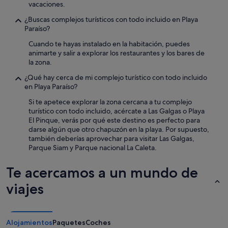
vacaciones.
j
e
o
r
¿Buscas complejos turísticos con todo incluido en Playa
r
o
Paraíso?
s
l
o
Cuando te hayas instalado en la habitación, puedes
a
b
animarte y salir a explorar los restaurantes y los bares de
c
r
la zona.
a
e
l
¿Qué hay cerca de mi complejo turístico con todo incluido
t
i
en Playa Paraíso?
o
d
d
a
Si te apetece explorar la zona cercana a tu complejo
o
d
turístico con todo incluido, acércate a Las Galgas o Playa
e
d
El Pinque, verás por qué este destino es perfecto para
n
e
darse algún que otro chapuzón en la playa. Por supuesto,
t
j
también deberías aprovechar para visitar Las Galgas,
e
a
Parque Siam y Parque nacional La Caleta.
m
m
p
u
Te acercamos a un mundo de
o
c
r
h
viajes
a
o
d
q
a
u
d
e
Alojamientos
Paquetes
Coches
e