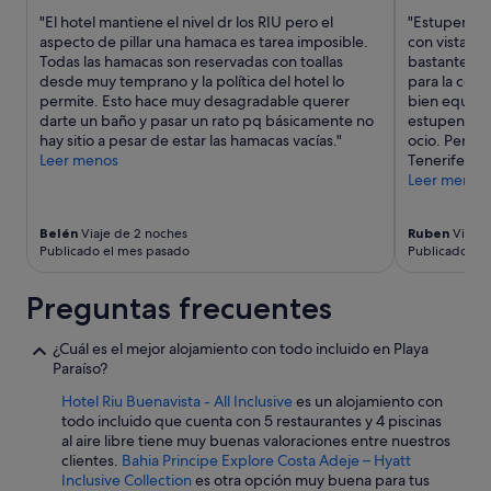
o
r
"El hotel mantiene el nivel dr los RIU pero el
"Estupenda o
d
i
aspecto de pillar una hamaca es tarea imposible.
con vista al
e
a
Todas las hamacas son reservadas con toallas
bastante bu
l
d
desde muy temprano y la política del hotel lo
para la cen
a
o
permite. Esto hace muy desagradable querer
bien equipad
s
p
darte un baño y pasar un rato pq básicamente no
estupendo. 
p
a
hay sitio a pesar de estar las hamacas vacías."
ocio. Person
i
r
Leer menos
Tenerife repe
s
a
Leer menos
c
t
i
o
n
d
Belén
Viaje de 2 noches
Ruben
Viaje 
a
o
Publicado el mes pasado
Publicado ha
s
s
p
l
Preguntas frecuentes
o
o
d
s
r
¿Cuál es el mejor alojamiento con todo incluido en Playa
g
í
Paraíso?
u
a
s
Hotel Riu Buenavista - All Inclusive
es un alojamiento con
s
t
todo incluido que cuenta con 5 restaurantes y 4 piscinas
e
o
al aire libre tiene muy buenas valoraciones entre nuestros
r
s
clientes.
Bahia Principe Explore Costa Adeje – Hyatt
m
,
Inclusive Collection
es otra opción muy buena para tus
e
p