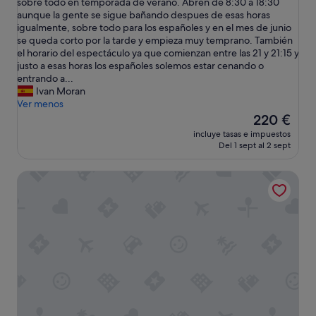
s
sobre todo en temporada de verano. Abren de 8:30 a 18:30
r
(888 comentarios)
c
u
aunque la gente se sigue bañando despues de esas horas
t
ó
n
igualmente, sobre todo para los españoles y en el mes de junio
i
m
h
se queda corto por la tarde y empieza muy temprano. También
d
o
o
el horario del espectáculo ya que comienzan entre las 21 y 21:15 y
o
d
t
justo a esas horas los españoles solemos estar cenando o
p
a
e
entrando a...
a
p
l
Ivan Moran
r
e
e
Ver menos
a
r
x
El
l
220 €
o
c
precio
o
l
incluye tasas e impuestos
e
actual
s
a
Del 1 sept al 2 sept
p
es
n
d
c
de
i
i
Bahia Principe Escape Tenerife – Hyatt Inclusive Collection
i
220 €
ñ
s
o
o
t
n
s
r
a
y
i
l
m
b
,
u
u
l
y
c
o
l
i
s
i
ó
ú
m
n
n
p
c