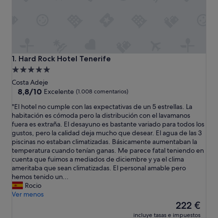
Hard Rock Hotel Tenerife
1. Hard Rock Hotel Tenerife
Alojamiento
de
Costa Adeje
5.0 estrellas
8.8
8,8/10
Excelente
(1.008 comentarios)
sobre
"
"El hotel no cumple con las expectativas de un 5 estrellas. La
10,
E
habitación es cómoda pero la distribución con el lavamanos
Excelente,
l
fuera es extraña. El desayuno es bastante variado para todos los
(1.008 comentarios)
h
gustos, pero la calidad deja mucho que desear. El agua de las 3
o
piscinas no estaban climatizadas. Básicamente aumentaban la
t
temperatura cuando tenían ganas. Me parece fatal teniendo en
e
cuenta que fuimos a mediados de diciembre y ya el clima
l
ameritaba que sean climatizadas. El personal amable pero
n
hemos tenido un...
o
Rocio
c
Ver menos
u
El
222 €
m
precio
incluye tasas e impuestos