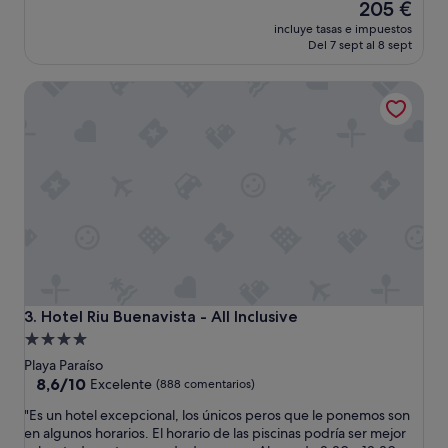
o
El
5
205 €
t
precio
e
incluye tasas e impuestos
e
actual
s
Del 7 sept al 8 sept
l
es
t
m
de
r
Hotel Riu Buenavista - All Inclusive
u
205 €
e
y
l
l
l
i
a
m
s
p
.
i
L
o
a
,
h
b
a
o
b
n
i
i
t
Hotel Riu Buenavista - All Inclusive
3. Hotel Riu Buenavista - All Inclusive
t
a
Alojamiento
o
c
de
.
Playa Paraíso
i
D
4.0 estrellas
8.6
8,6/10
ó
Excelente
(888 comentarios)
i
sobre
n
"
"Es un hotel excepcional, los únicos peros que le ponemos son
v
10,
e
E
en algunos horarios. El horario de las piscinas podría ser mejor
e
Excelente,
s