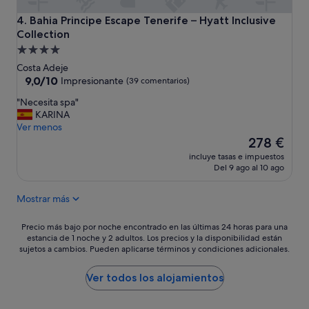
i
i
o
c
o
n
Bahia Principe Escape Tenerife – Hyatt Inclusive Collection
4. Bahia Principe Escape Tenerife – Hyatt Inclusive
o
"
e
Collection
s
l
Alojamiento
p
l
de
e
Costa Adeje
a
r
4.0 estrellas
9.0
9,0/10
Impresionante
v
(39 comentarios)
o
sobre
a
"
s
"Necesita spa"
10,
m
N
q
KARINA
Impresionante,
a
e
u
Ver menos
(39 comentarios)
n
c
e
El
278 €
o
e
l
precio
s
incluye tasas e impuestos
s
e
actual
f
Del 9 ago al 10 ago
i
p
es
u
t
o
de
e
Mostrar más
a
n
278 €
r
s
e
a
p
m
Precio
Precio más bajo por noche encontrado en las últimas 24 horas para una
e
a
o
estancia de 1 noche y 2 adultos. Los precios y la disponibilidad están
más
s
sujetos a cambios. Pueden aplicarse términos y condiciones adicionales.
"
s
bajo
e
s
por
x
o
noche
Ver todos los alojamientos
t
n
encontrado
r
e
en
a