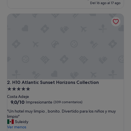
p
actual
Del 16 ago al 17 ago
l
es
e
de
H10 Atlantic Sunset Horizons Collection
c
222 €
o
n
l
a
s
e
x
p
e
c
t
a
H10 Atlantic Sunset Horizons Collection
2. H10 Atlantic Sunset Horizons Collection
t
Alojamiento
i
de
v
Costa Adeje
a
5.0 estrellas
9.0
9,0/10
Impresionante
(339 comentarios)
s
sobre
"
"Un hotel muy limpio , bonito. Divertido para los niños y muy
d
10,
U
limpio"
e
Impresionante,
n
Suleidy
u
(339 comentarios)
h
Ver menos
n