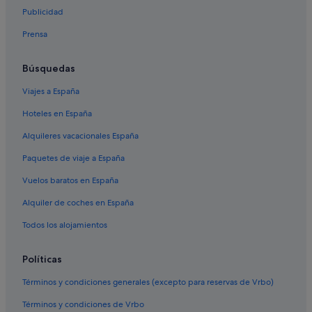
Hoteles para familias en Playa Paraíso
Publicidad
Riu Hotels en Playa Paraíso
Prensa
Hoteles con todo incluido en Callao Salvaje
Hoteles con todo incluido en Playa Paraíso
Búsquedas
H10 Hoteles en Armeñime
Viajes a España
Callao Salvaje hoteles
Hoteles en España
Princess Hotels en Playa Paraíso
Alquileres vacacionales España
Hoteles para ir de compras en Playa Paraíso
Paquetes de viaje a España
Hoteles con gimnasio en Callao Salvaje
Vuelos baratos en España
Hoteles de 4 estrellas en Armeñime
Alquiler de coches en España
Hoteles LGTBQIA en Callao Salvaje
Todos los alojamientos
Iberostar hoteles en Callao Salvaje
Princess Hotels en Callao Salvaje
Políticas
Barcelo hoteles en Playa Paraíso
Términos y condiciones generales (excepto para reservas de Vrbo)
Los Menores hoteles
Términos y condiciones de Vrbo