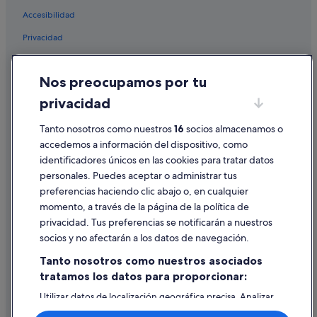
Hoteles con spa en Callao Salvaje
Accesibilidad
Hoteles con restaurante en Callao Salvaje
Privacidad
Hoteles con bar en Playa Paraíso
Cookies
Hoteles para familias en Callao Salvaje
Nos preocupamos por tu
Condiciones de uso
Hoteles de 5 estrellas en Playa Paraíso
privacidad
Información legal/contacto
Hoteles con todo incluido en Tenerife
Tanto nosotros como nuestros
16
socios almacenamos o
Pautas sobre el contenido y cómo denunciar contenido
Hoteles con wifi en Playa Paraíso
accedemos a información del dispositivo, como
Hoteles en la playa en Callao Salvaje
identificadores únicos en las cookies para tratar datos
Ayuda
Hoteles cerca de Parque nacional La Caleta
personales. Puedes aceptar o administrar tus
Ayuda
preferencias haciendo clic abajo o, en cualquier
Best Hotels en Playa Paraíso
momento, a través de la página de la política de
Cancelar un vuelo
Iberostar hoteles en Playa Paraíso
privacidad. Tus preferencias se notificarán a nuestros
Cancelar una reserva de hotel o de un alquiler vacacional
socios y no afectarán a los datos de navegación.
Hoteles de 3 estrellas en Playa Paraíso
Plazos de reembolso
Tanto nosotros como nuestros asociados
Hoteles con restaurante en Playa Paraíso
tratamos los datos para proporcionar:
Utilizar un cupón de Expedia
Hoteles con wifi en Armeñime
Utilizar datos de localización geográfica precisa. Analizar
Documentos para viajes internacionales
Hoteles de 5 estrellas en Callao Salvaje
activamente las características del dispositivo para su