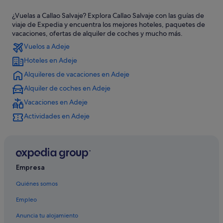
Playa Paraíso hoteles
¿Vuelas a Callao Salvaje? Explora Callao Salvaje con las guías de
Hoteles de aventura en Playa Paraíso
viaje de Expedia y encuentra los mejores hoteles, paquetes de
Hoteles de 4 estrellas en Callao Salvaje
vacaciones, ofertas de alquiler de coches y mucho más.
Vuelos a Adeje
Hoteles con piscina en Playa Paraíso
Hoteles en Adeje
Hotasa hoteles en Playa Paraíso
Alquileres de vacaciones en Adeje
Hoteles en la playa en Armeñime
Alquiler de coches en Adeje
Hoteles con gimnasio en Playa Paraíso
Vacaciones en Adeje
Hoteles de 3 estrellas en Callao Salvaje
Actividades en Adeje
Hoteles con piscina en Callao Salvaje
Hoteles de golf en Callao Salvaje
Hoteles cerca de Playa de Ajabo
Hoteles que aceptan mascotas en Callao Salvaje
Empresa
Hoteles boutique en Playa Paraíso
Quiénes somos
Bahia Principe hoteles en Callao Salvaje
Empleo
Hoteles con spa en Playa Paraíso
Anuncia tu alojamiento