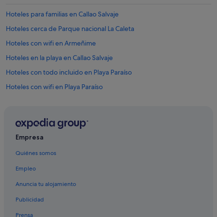
o
e
Hoteles para familias en Callao Salvaje
n
Hoteles cerca de Parque nacional La Caleta
t
e
Hoteles con wifi en Armeñime
m
p
Hoteles en la playa en Callao Salvaje
o
Hoteles con todo incluido en Playa Paraíso
r
a
Hoteles con wifi en Playa Paraíso
d
a
Playa Paraíso hoteles
d
Hoteles baratos en La Caleta
e
v
Hoteles para ir de compras en Playa Paraíso
e
Empresa
r
Bahia Principe hoteles en Playa Paraíso
a
Quiénes somos
Princess Hotels en Callao Salvaje
n
Empleo
o
Hoteles para familias en Playa Paraíso
.
Anuncia tu alojamiento
A
Hoteles de 3 estrellas en Playa Paraíso
b
Publicidad
Hoteles con gimnasio en Playa Paraíso
r
e
Prensa