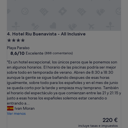
m
a
z
i
n
g
v
Hotel Riu Buenavista - All Inclusive
4. Hotel Riu Buenavista - All Inclusive
i
Alojamiento
e
de
w
Playa Paraíso
.
4.0 estrellas
8.6
8,6/10
Excelente
(888 comentarios)
T
sobre
"
"Es un hotel excepcional, los únicos peros que le ponemos son
h
10,
E
en algunos horarios. El horario de las piscinas podría ser mejor
e
Excelente,
s
sobre todo en temporada de verano. Abren de 8:30 a 18:30
c
(888 comentarios)
u
aunque la gente se sigue bañando despues de esas horas
h
n
igualmente, sobre todo para los españoles y en el mes de junio
e
h
se queda corto por la tarde y empieza muy temprano. También
c
o
el horario del espectáculo ya que comienzan entre las 21 y 21:15 y
k
t
justo a esas horas los españoles solemos estar cenando o
i
e
entrando a...
n
l
Ivan Moran
a
e
Ver menos
n
x
El
d
220 €
c
precio
c
incluye tasas e impuestos