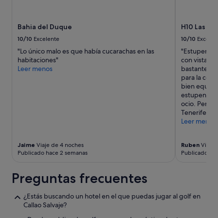
e
la
x
l
disponibilidad
p
e
están
l
Bahia del Duque
H10 Las Pa
p
sujetos
a
o
a
i
10/10
Excelente
10/10
Excelen
n
cambios.
n
"Lo único malo es que había cucarachas en las
"Estupenda o
e
Pueden
e
habitaciones"
con vista al
m
aplicarse
d
Leer menos
bastante bu
o
términos
b
para la cen
s
y
e
bien equipad
s
condiciones
f
estupendo. 
o
adicionales.
o
ocio. Person
n
r
Tenerife repe
e
e
Leer menos
n
h
a
a
l
n
Jaime
Viaje de 4 noches
Ruben
Viaje 
g
d
Publicado hace 2 semanas
Publicado ha
u
.
n
"
Preguntas frecuentes
o
s
h
¿Estás buscando un hotel en el que puedas jugar al golf en
o
Callao Salvaje?
r