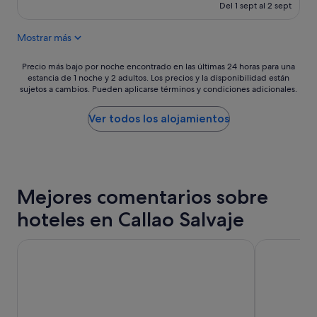
e
actual
h
Del 1 sept al 2 sept
p
es
e
c
de
c
Mostrar más
i
220 €
k
o
o
n
Precio
u
Precio más bajo por noche encontrado en las últimas 24 horas para una
a
estancia de 1 noche y 2 adultos. Los precios y la disponibilidad están
más
t
sujetos a cambios. Pueden aplicarse términos y condiciones adicionales.
l
bajo
w
,
por
e
l
noche
r
Ver todos los alojamientos
o
encontrado
e
s
en
s
ú
las
i
n
últimas
m
i
24 horas
p
Mejores comentarios sobre
c
para
l
o
una
e
hoteles en Callao Salvaje
s
estancia
a
p
de
n
e
1 noche
Bahia del Duque
H10 Las Pal
d
r
y
w
o
2 adultos.
e
s
Los
l
q
precios
l
u
y
e