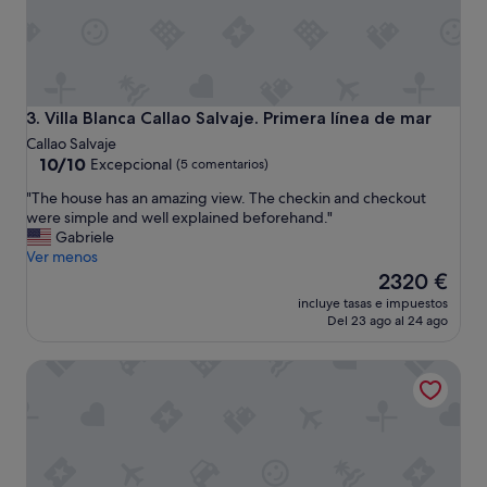
x
i
g
e
n
t
Villa Blanca Callao Salvaje. Primera línea de mar
3. Villa Blanca Callao Salvaje. Primera línea de mar
e
Callao Salvaje
.
10.0
10/10
Excepcional
(5 comentarios)
"
sobre
"
"The house has an amazing view. The checkin and checkout
10,
T
were simple and well explained beforehand."
Excepcional,
h
Gabriele
(5 comentarios)
e
Ver menos
h
El
2320 €
o
precio
incluye tasas e impuestos
u
actual
Del 23 ago al 24 ago
s
es
e
de
Hotel Riu Buenavista - All Inclusive
h
2320 €
a
s
a
n
a