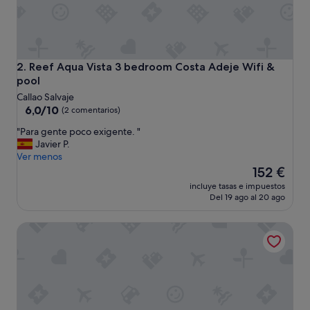
Reef Aqua Vista 3 bedroom Costa Adeje Wifi & pool
2. Reef Aqua Vista 3 bedroom Costa Adeje Wifi &
pool
Callao Salvaje
6.0
6,0/10
(2 comentarios)
sobre
"
"Para gente poco exigente. "
10,
P
Javier P.
(2 comentarios)
a
Ver menos
r
El
152 €
a
precio
incluye tasas e impuestos
g
actual
Del 19 ago al 20 ago
e
es
n
de
Villa Blanca Callao Salvaje. Primera línea de mar
t
152 €
e
p
o
c
o
e