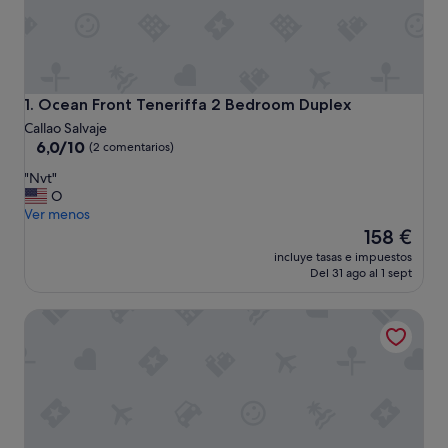
Ocean Front Teneriffa 2 Bedroom Duplex
1. Ocean Front Teneriffa 2 Bedroom Duplex
Callao Salvaje
6.0
6,0/10
(2 comentarios)
sobre
"
"Nvt"
10,
N
O
(2 comentarios)
v
Ver menos
t
El
158 €
"
precio
incluye tasas e impuestos
actual
Del 31 ago al 1 sept
es
de
Reef Aqua Vista 3 bedroom Costa Adeje Wifi & pool
158 €