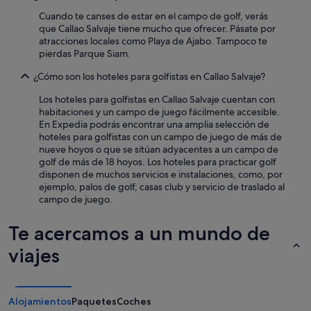
n
Cuando te canses de estar en el campo de golf, verás
a
que Callao Salvaje tiene mucho que ofrecer. Pásate por
s
atracciones locales como Playa de Ajabo. Tampoco te
p
pierdas Parque Siam.
o
d
¿Cómo son los hoteles para golfistas en Callao Salvaje?
r
í
Los hoteles para golfistas en Callao Salvaje cuentan con
a
habitaciones y un campo de juego fácilmente accesible.
s
En Expedia podrás encontrar una amplia selección de
e
hoteles para golfistas con un campo de juego de más de
r
nueve hoyos o que se sitúan adyacentes a un campo de
m
golf de más de 18 hoyos. Los hoteles para practicar golf
e
disponen de muchos servicios e instalaciones, como, por
j
ejemplo, palos de golf, casas club y servicio de traslado al
o
campo de juego.
r
s
Te acercamos a un mundo de
o
b
viajes
r
e
t
o
Alojamientos
Paquetes
Coches
d