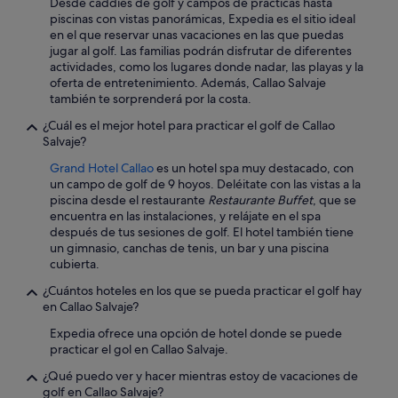
Desde caddies de golf y campos de prácticas hasta
a
piscinas con vistas panorámicas, Expedia es el sitio ideal
r
en el que reservar unas vacaciones en las que puedas
i
jugar al golf. Las familias podrán disfrutar de diferentes
o
actividades, como los lugares donde nadar, las playas y la
s
oferta de entretenimiento. Además, Callao Salvaje
.
también te sorprenderá por la costa.
E
l
¿Cuál es el mejor hotel para practicar el golf de Callao
h
Salvaje?
o
r
Grand Hotel Callao
es un hotel spa muy destacado, con
a
un campo de golf de 9 hoyos. Deléitate con las vistas a la
r
piscina desde el restaurante
Restaurante Buffet
, que se
i
encuentra en las instalaciones, y relájate en el spa
o
después de tus sesiones de golf. El hotel también tiene
d
un gimnasio, canchas de tenis, un bar y una piscina
e
cubierta.
l
¿Cuántos hoteles en los que se pueda practicar el golf hay
a
en Callao Salvaje?
s
p
Expedia ofrece una opción de hotel donde se puede
i
practicar el gol en Callao Salvaje.
s
c
¿Qué puedo ver y hacer mientras estoy de vacaciones de
i
golf en Callao Salvaje?