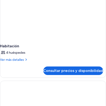
Habitación
4 huéspedes
Más
Ver más detalles
detalles
de
Consultar precios y disponibilidad
Habitación