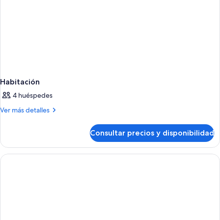
Habitación
4 huéspedes
Más
Ver más detalles
detalles
de
Consultar precios y disponibilidad
Habitación