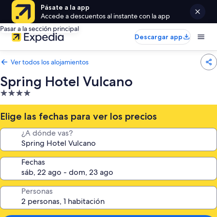
Pásate a la app
Accede a descuentos al instante con la app
Pasar a la sección principal
Descargar app
Ver todos los alojamientos
Spring Hotel Vulcano
Alojamiento
de
4.0 estrellas
Elige las fechas para ver los precios
¿A dónde vas?
Fechas
Personas