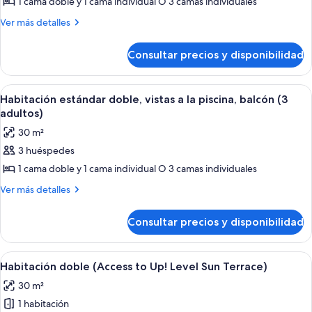
1 cama doble y 1 cama individual O 3 camas individuales
Habitación
niño)
estándar
Más
Ver más detalles
detalles
doble,
de
vistas
Consultar precios y disponibilidad
Habitación
a
estándar
la
doble,
Abrir
Habitación de hotel con cama, escritorio
13
vistas
piscina,
Habitación estándar doble, vistas a la piscina, balcón (3
todas
a
adultos)
balcón
la
las
(2
30 m²
piscina,
fotos
adultos
balcón
3 huéspedes
de
(2
y
1 cama doble y 1 cama individual O 3 camas individuales
Habitación
adultos
1
y
estándar
Más
Ver más detalles
niño)
1
detalles
doble,
niño)
de
vistas
Consultar precios y disponibilidad
Habitación
a
estándar
la
doble,
Abrir
Habitación de hotel con cama, escritorio
4
vistas
piscina,
Habitación doble (Access to Up! Level Sun Terrace)
todas
a
balcón
30 m²
la
las
(3
piscina,
1 habitación
fotos