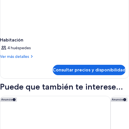
Habitación
4 huéspedes
Más
Ver más detalles
detalles
de
Consultar precios y disponibilidad
Habitación
Puede que también te interese...
1881 Tenerife Madrigueras Golf Hotel
Hotel Riu
Anuncio
Anuncio