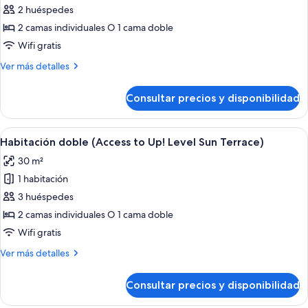
adultos)
balcón
de
2 huéspedes
(3
Habitación
adultos)
2 camas individuales O 1 cama doble
doble
Wifi gratis
(Access
Más
Ver más detalles
to
detalles
Up!
de
Consultar precios y disponibilidad
Habitación
Level
doble
Sun
(Access
Abrir
Habitación de hotel con cama, escritorio
Terrace)
4
to
Habitación doble (Access to Up! Level Sun Terrace)
todas
Up!
30 m²
Level
las
Sun
1 habitación
fotos
Terrace)
de
3 huéspedes
Habitación
2 camas individuales O 1 cama doble
doble
Wifi gratis
(Access
Más
Ver más detalles
to
detalles
Up!
de
Consultar precios y disponibilidad
Habitación
Level
doble