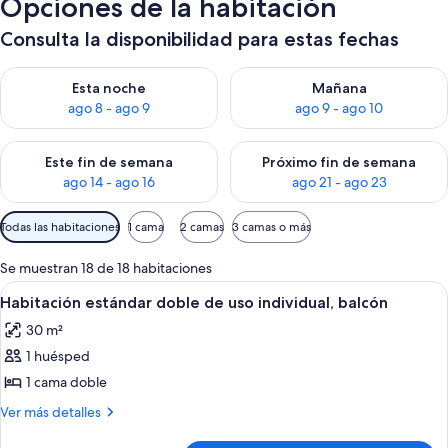
Opciones de la habitación
Consulta la disponibilidad para estas fechas
Consulta la disponibilidad para esta noche, ago 8 - ago 9
Consulta la disponibilidad pa
Esta noche
Mañana
ago 8 - ago 9
ago 9 - ago 10
Consulta la disponibilidad para este fin de semana, ago 14 - a
Consulta la disponibilidad par
Este fin de semana
Próximo fin de semana
ago 14 - ago 16
ago 21 - ago 23
Filtros
Todas las habitaciones
1 cama
2 camas
3 camas o más
disponibles
para
Se muestran 18 de 18 habitaciones
las
Abrir
Habitación de hotel con una cama gran
10
Habitación estándar doble de uso individual, balcón
habitaciones
todas
30 m²
las
1 huésped
fotos
de
1 cama doble
Habitación
Más
Ver más detalles
estándar
detalles
de