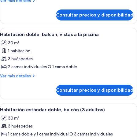
Más
Ver más detalles
estándar
detalles
de
doble,
Consultar precios y disponibilidad
Habitación
balcón
estándar
doble,
Abrir
Habitación de hotel con cama, escritorio
9
balcón
Habitación doble, balcón, vistas a la piscina
todas
30 m²
las
1 habitación
fotos
de
3 huéspedes
Habitación
2 camas individuales O 1 cama doble
doble,
Más
Ver más detalles
balcón,
detalles
vistas
de
Consultar precios y disponibilidad
Habitación
a
doble,
la
balcón,
Abrir
Una habitación de hotel moderna con 
piscina
9
vistas
Habitación estándar doble, balcón (3 adultos)
todas
a
30 m²
la
las
piscina
3 huéspedes
fotos
de
1 cama doble y 1 cama individual O 3 camas individuales