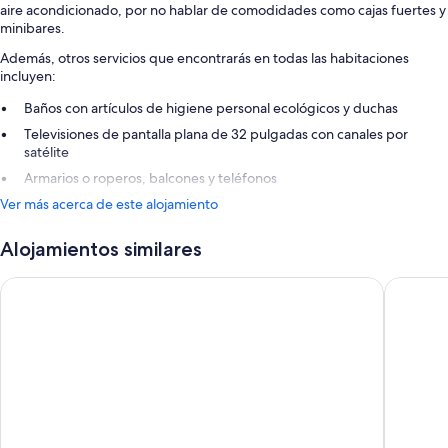
aire acondicionado, por no hablar de comodidades como cajas fuertes y
minibares.
Además, otros servicios que encontrarás en todas las habitaciones
incluyen:
Baños con artículos de higiene personal ecológicos y duchas
Televisiones de pantalla plana de 32 pulgadas con canales por
satélite
Armarios o roperos, balcones y teléfonos
Ver más acerca de este alojamiento
Alojamientos similares
Cleopatra Palace Hotel
Cataloni