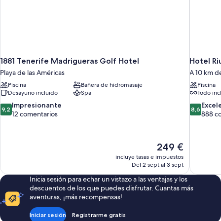
1881 Tenerife Madrigueras Golf Hotel
Hotel Ri
Playa de las Américas
A 10 km d
Piscina
Bañera de hidromasaje
Piscina
Desayuno incluido
Spa
Todo inc
9.2
8.6
Impresionante
Excel
9,2
8,6
sobre
sobre
12 comentarios
888 c
10,
10,
Impresionante,
Excelente
12 comentarios
888 comen
El
249 €
precio
incluye tasas e impuestos
actual
Del 2 sept al 3 sept
es
Inicia sesión para echar un vistazo a las ventajas y los
de
descuentos de los que puedes disfrutar. Cuantas más
249 €
aventuras, ¡más recompensas!
Iniciar sesión
Registrarme gratis