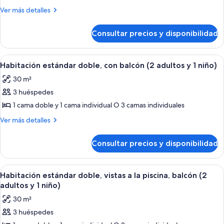
Habitación
Más
Ver más detalles
estándar
detalles
de
doble,
Consultar precios y disponibilidad
Habitación
balcón
estándar
(3
doble,
Abrir
Una habitación de hotel moderna con 
9
adultos)
balcón
Habitación estándar doble, con balcón (2 adultos y 1 niño)
todas
(3
30 m²
adultos)
las
3 huéspedes
fotos
de
1 cama doble y 1 cama individual O 3 camas individuales
Habitación
Más
Ver más detalles
estándar
detalles
de
doble,
Consultar precios y disponibilidad
Habitación
con
estándar
balcón
doble,
Abrir
Habitación de hotel con cama, escritorio
8
(2
con
Habitación estándar doble, vistas a la piscina, balcón (2
todas
balcón
adultos
adultos y 1 niño)
(2
las
y
30 m²
adultos
fotos
1
y
3 huéspedes
de
1
niño)