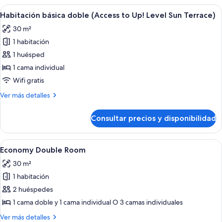
Sun
(Access
Abrir
Habitación de hotel con cama, escritorio
Terrace)
4
to
Habitación básica doble (Access to Up! Level Sun Terrace)
todas
Up!
30 m²
Level
las
Sun
1 habitación
fotos
Terrace)
de
1 huésped
Habitación
1 cama individual
básica
Wifi gratis
doble
Más
Ver más detalles
(Access
detalles
to
de
Consultar precios y disponibilidad
Habitación
Up!
básica
Level
doble
Abrir
Habitación de hotel con una cama gran
Sun
10
(Access
Economy Double Room
todas
Terrace)
to
30 m²
Up!
las
Level
1 habitación
fotos
Sun
de
2 huéspedes
Terrace)
Economy
1 cama doble y 1 cama individual O 3 camas individuales
Double
Más
Ver más detalles