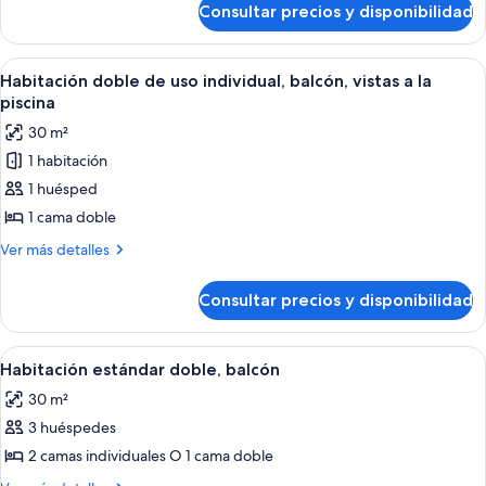
doble
Consultar precios y disponibilidad
Habitación
de
estándar
uso
doble
Abrir
Habitación de hotel con cama, escritorio
11
individual,
de
Habitación doble de uso individual, balcón, vistas a la
todas
uso
balcón
piscina
individual,
las
30 m²
balcón
fotos
1 habitación
de
1 huésped
Habitación
doble
1 cama doble
de
Más
Ver más detalles
uso
detalles
de
individual,
Consultar precios y disponibilidad
Habitación
balcón,
doble
vistas
de
Abrir
Habitación de hotel con una cama gran
10
a
uso
Habitación estándar doble, balcón
todas
individual,
la
30 m²
balcón,
las
piscina
vistas
3 huéspedes
fotos
a
de
2 camas individuales O 1 cama doble
la
Habitación
piscina