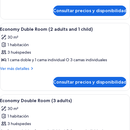
Room
detalles
de
Consultar precios y disponibilidad
Economy
Double
Room
Abrir
Habitación de hotel con una cama gran
10
Economy Duble Room (2 adults and 1 child)
todas
30 m²
las
1 habitación
fotos
de
3 huéspedes
Economy
1 cama doble y 1 cama individual O 3 camas individuales
Duble
Más
Ver más detalles
Room
detalles
(2
de
Consultar precios y disponibilidad
Economy
adults
Duble
and
Room
Abrir
Habitación de hotel con una cama gran
1
10
(2
Economy Double Room (3 adults)
todas
adults
child)
30 m²
and
las
1
1 habitación
fotos
child)
de
3 huéspedes