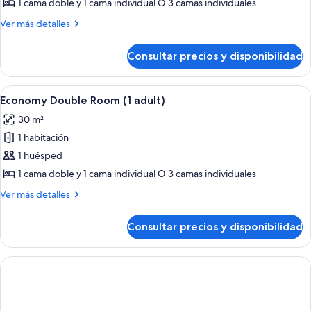
Economy
1 cama doble y 1 cama individual O 3 camas individuales
Double
Más
Ver más detalles
Room
detalles
(3
de
Consultar precios y disponibilidad
Economy
adults)
Double
Room
Abrir
Habitación de hotel con una cama gran
10
(3
Economy Double Room (1 adult)
todas
adults)
30 m²
las
1 habitación
fotos
de
1 huésped
Economy
1 cama doble y 1 cama individual O 3 camas individuales
Double
Más
Ver más detalles
Room
detalles
(1
de
Consultar precios y disponibilidad
Economy
adult)
Double
Room
(1
adult)