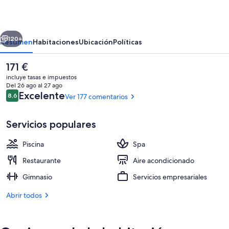
Vulcano
erior
Siguiente
120+
Resumen
Habitaciones
Ubicación
Políticas
El
171 €
precio
incluye tasas e impuestos
actual
Del 26 ago al 27 ago
es
Comentarios
Excelente
8,6
Ver 177 comentarios
8,6 de 10
de
171 €
Servicios populares
Piscina
Spa
2 piscinas al aire libre, sombrillas, tum
Restaurante
Aire acondicionado
Gimnasio
Servicios empresariales
Abrir todos