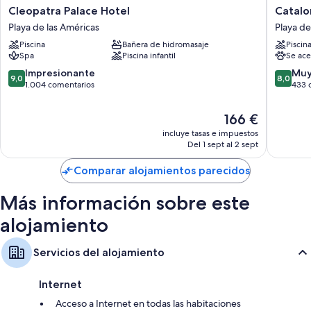
Cleopatra
Cataloni
Cleopatra Palace Hotel
Catalo
Palace
Oro
Playa de las Américas
Playa de
Hotel
Negro
Piscina
Bañera de hidromasaje
Piscin
Playa
Playa
Spa
Piscina infantil
Se ace
de
de
las
las
9.0
8.0
Impresionante
Muy
9,0
8,0
Américas
América
sobre
sobre
1.004 comentarios
433 
10,
10,
Impresionante,
Muy
El
166 €
1.004 comentarios
bueno,
precio
incluye tasas e impuestos
433 com
actual
Del 1 sept al 2 sept
es
de
Comparar alojamientos parecidos
166 €
Más información sobre este
alojamiento
Servicios del alojamiento
Internet
Acceso a Internet en todas las habitaciones