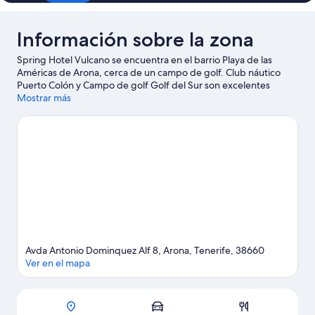
Información sobre la zona
Spring Hotel Vulcano se encuentra en el barrio Playa de las
Américas de Arona, cerca de un campo de golf. Club náutico
Puerto Colón y Campo de golf Golf del Sur son excelentes
opciones para los que buscan unas vacaciones activas, pero si
Mostrar más
prefieres sumergirte en la naturaleza, Playa de las Américas y
Playa de Las Vistas son lo que necesitas. Parque Siam y Water
Sports Tenerife también merecen la pena. Dedica algo de
tiempo a descubrir cuáles son las actividades de la zona, entre
las que se incluye el golf.
Ver guía de viaje de Arona
Avda Antonio Dominquez Alf 8, Arona, Tenerife, 38660
Ver en el mapa
Mapa