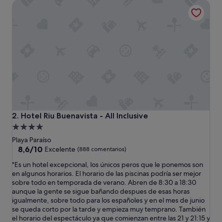
Hotel Riu Buenavista - All Inclusive
c
222 €
o
n
l
a
s
e
x
p
e
c
t
a
Hotel Riu Buenavista - All Inclusive
2. Hotel Riu Buenavista - All Inclusive
t
Alojamiento
i
de
v
Playa Paraíso
a
4.0 estrellas
8.6
8,6/10
Excelente
(888 comentarios)
s
sobre
"
"Es un hotel excepcional, los únicos peros que le ponemos son
d
10,
E
en algunos horarios. El horario de las piscinas podría ser mejor
e
Excelente,
s
sobre todo en temporada de verano. Abren de 8:30 a 18:30
u
(888 comentarios)
u
aunque la gente se sigue bañando despues de esas horas
n
n
igualmente, sobre todo para los españoles y en el mes de junio
5
h
se queda corto por la tarde y empieza muy temprano. También
e
o
el horario del espectáculo ya que comienzan entre las 21 y 21:15 y
s