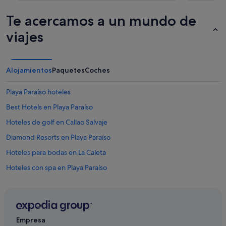
a
b
d
Te acercamos a un mundo de
r
o
e
p
viajes
t
a
o
r
d
a
o
t
Alojamientos
Paquetes
Coches
e
o
n
d
t
Playa Paraíso hoteles
o
e
s
Best Hotels en Playa Paraíso
m
l
p
o
Hoteles de golf en Callao Salvaje
o
s
r
Diamond Resorts en Playa Paraíso
g
a
u
Hoteles para bodas en La Caleta
d
s
a
t
Hoteles con spa en Playa Paraíso
d
o
e
Hoteles con todo incluido en Tenerife
s
v
,
Hoteles con bar en Playa Paraíso
e
p
r
e
Riu Hotels en La Caleta
a
r
Empresa