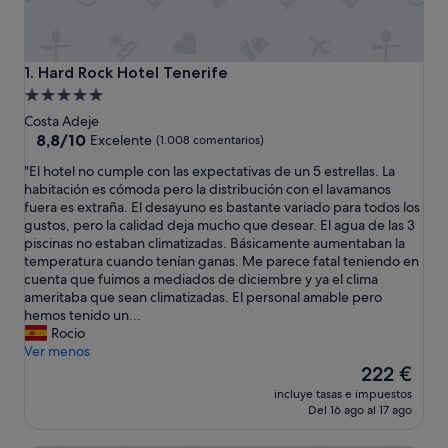
Hard Rock Hotel Tenerife
1. Hard Rock Hotel Tenerife
Alojamiento
de
Costa Adeje
5.0 estrellas
8.8
8,8/10
Excelente
(1.008 comentarios)
sobre
"
"El hotel no cumple con las expectativas de un 5 estrellas. La
10,
E
habitación es cómoda pero la distribución con el lavamanos
Excelente,
l
fuera es extraña. El desayuno es bastante variado para todos los
(1.008 comentarios)
h
gustos, pero la calidad deja mucho que desear. El agua de las 3
o
piscinas no estaban climatizadas. Básicamente aumentaban la
t
temperatura cuando tenían ganas. Me parece fatal teniendo en
e
cuenta que fuimos a mediados de diciembre y ya el clima
l
ameritaba que sean climatizadas. El personal amable pero
n
hemos tenido un...
o
Rocio
c
Ver menos
u
El
222 €
m
precio
incluye tasas e impuestos
p
actual
Del 16 ago al 17 ago
l
es
e
de