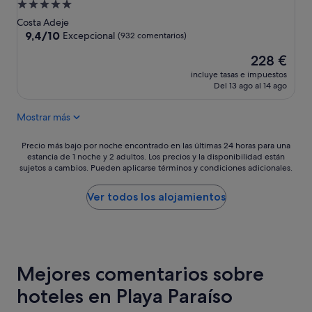
Alojamiento
n
l
de
o
Costa Adeje
l
5.0 estrellas
s
9.4
9,4/10
Excepcional
a
(932 comentarios)
h
sobre
v
El
228 €
o
10,
a
precio
r
Excepcional,
m
incluye tasas e impuestos
actual
a
(932 comentarios)
a
Del 13 ago al 14 ago
es
r
n
de
i
o
Mostrar más
228 €
o
s
s
f
Precio
Precio más bajo por noche encontrado en las últimas 24 horas para una
.
u
estancia de 1 noche y 2 adultos. Los precios y la disponibilidad están
más
E
e
sujetos a cambios. Pueden aplicarse términos y condiciones adicionales.
bajo
l
r
por
h
a
noche
Ver todos los alojamientos
o
e
encontrado
r
s
en
a
e
las
r
x
últimas
i
t
24 horas
o
r
Mejores comentarios sobre
para
d
a
una
e
ñ
hoteles en Playa Paraíso
estancia
l
a
de
a