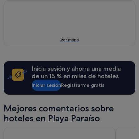
Ver mapa
Inicia sesión y ahorra una media
de un 15 % en miles de hoteles
Iniciar sesión
Registrarme gratis
Mejores comentarios sobre
hoteles en Playa Paraíso
Paloma Beach Apartments
Bahia del