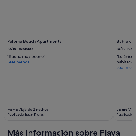
Paloma Beach Apartments
Bahia de
10/10
Excelente
10/10
Excel
"Bueno muy bueno"
"Lo único 
Leer menos
habitacio
Leer men
marta
Viaje de 2 noches
Jaime
Viaj
Publicado hace 11 días
Publicado 
Más información sobre Playa