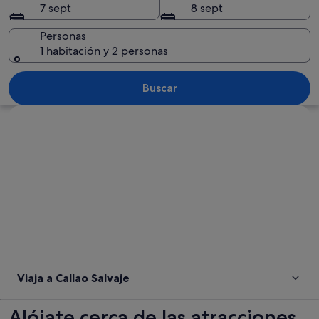
7 sept
8 sept
Personas
1 habitación y 2 personas
Una costa rocosa con aguas azul turqu
Buscar
Ver mapa
Viaja a Callao Salvaje
Alójate cerca de las atracciones