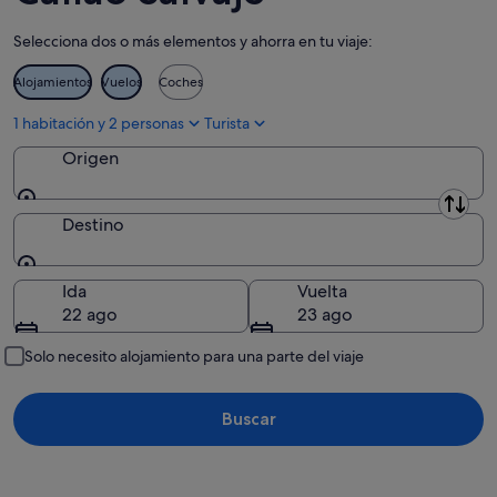
-
semana,
Selecciona dos o más elementos y ahorra en tu viaje:
10
14
ago
ago
Alojamientos
Vuelos
Coches
-
16
1 habitación y 2 personas
Turista
ago
Origen
Origen
Destino
Destino
Ida
Vuelta
22 ago
23 ago
Solo necesito alojamiento para una parte del viaje
Buscar