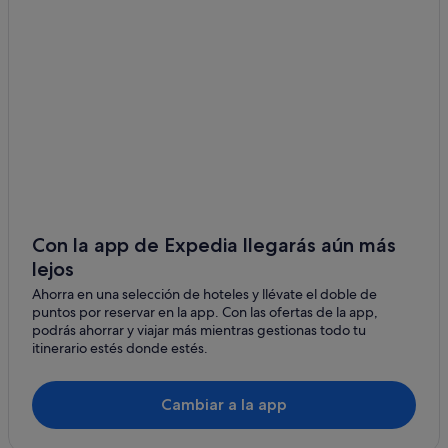
Hoteles en la playa en Callao Salvaje
Diamond Resorts en Playa Paraíso
Hoteles con piscina en Playa Paraíso
Hoteles con spa en Callao Salvaje
Hoteles con todo incluido en Playa Paraíso
Hoteles con todo incluido en Callao Salvaje
Hoteles LGTBQIA en Callao Salvaje
Hoteles con bar en Playa Paraíso
Con la app de Expedia llegarás aún más
lejos
Hoteles con todo incluido en Tenerife
Ahorra en una selección de hoteles y llévate el doble de
Hoteles con spa en Playa Paraíso
puntos por reservar en la app. Con las ofertas de la app,
Iberostar hoteles en Playa Paraíso
podrás ahorrar y viajar más mientras gestionas todo tu
itinerario estés donde estés.
Iberostar hoteles en Callao Salvaje
Playa Paraíso hoteles
Cambiar a la app
Callao Salvaje hoteles
Hoteles con piscina en Callao Salvaje