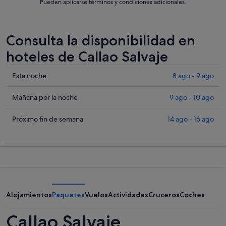
Pueden aplicarse términos y condiciones adicionales.
Consulta la disponibilidad en
hoteles de Callao Salvaje
Comprueba
Esta noche
8 ago - 9 ago
los
precios
Comprueba
Mañana por la noche
9 ago - 10 ago
en
los
Callao
precios
Comprueba
Próximo fin de semana
14 ago - 16 ago
Salvaje
en
los
para
Callao
precios
esta
Salvaje
en
noche,
para
Callao
8
mañana
Salvaje
ago
por
para
-
la
el
Alojamientos
Paquetes
Vuelos
Actividades
Cruceros
Coches
9
noche,
próximo
ago
9
fin
Callao Salvaje
ago
de