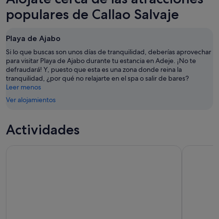
populares de Callao Salvaje
Playa de Ajabo
Si lo que buscas son unos días de tranquilidad, deberías aprovechar
para visitar Playa de Ajabo durante tu estancia en Adeje. ¡No te
defraudará! Y, puesto que esta es una zona donde reina la
tranquilidad, ¿por qué no relajarte en el spa o salir de bares?
Leer menos
Ver alojamientos
Actividades
Tenerife: Encuentro respetuoso con ballenas y delfines Ec
Tenerife: 