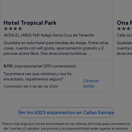
Hotel Tropical Park
Ona P
4
3.5
out
out
AVDA.EL JABLE N41 Adeje Santa Cruz de Tenerife
Calle La
Islands
of
of
Quédate en este hotel para familias de Adeje. Entre otras
Quédate 
5
5
cosas, cuenta con wifi gratis, aparcamiento gratuito y 2
cuenta c
piscinas al aire libre. Dos atracciones turísticas ...
atraccio
9
/
10
¡Impresionante! (319 comentarios)
"La primera vez que venimos y nos ha
encantado, repetiremos seguro"
Obtener
tarifas
Comentario del 6 de abr de 2026
Ver los 6323 alojamientos en Callao Salvaje
Precio más bajo por noche encontrado en las últimas 24 horas para una estancia
de 1 noche y 2 adultos. Los precios y la disponibilidad están sujetos a cambios.