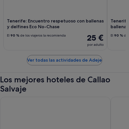
Tenerife: Encuentro respetuoso con ballenas
Tenerife
y delfines Eco No-Chase
ballenas
25 €
El
90 %
de los viajeros la recomienda
El
90 %
de 
por adulto
Ver todas las actividades de Adeje
Los mejores hoteles de Callao
Salvaje
Hotel Tropical Park
Ona Pear