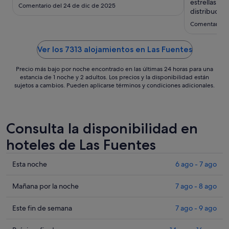
sept
estrellas. L
Comentario del 24 de dic de 2025
al
distribución
desayuno es
4
Comentario d
gustos, pero
sept
agua de las 
Básicamente
Ver los 7313 alojamientos en Las Fuentes
Precio más bajo por noche encontrado en las últimas 24 horas para una
estancia de 1 noche y 2 adultos. Los precios y la disponibilidad están
sujetos a cambios. Pueden aplicarse términos y condiciones adicionales.
Consulta la disponibilidad en
hoteles de Las Fuentes
Comprueba
Esta noche
6 ago - 7 ago
los
precios
Comprueba
Mañana por la noche
7 ago - 8 ago
en
los
Las
precios
Comprueba
Este fin de semana
7 ago - 9 ago
Fuentes
en
los
para