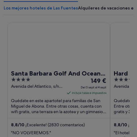
Los mejores hoteles de Las Fuentes
Alquileres de vacaciones en
Santa Barbara Golf And Ocean Club
Hard Rock H
Santa Barbara Golf And Ocean
Hard Ro
4
El
5
Club
149 €
out
precio
out
Avenida del Atlantico, s/n
Avenida Ade
Del 3 sept al 4 sept
San Miguel de Abona
Santa Cruz 
of
es
of
incluye tasas e impuestos
5
de
5
Quédate en este apartotel para familias de San
Quédate en 
149 €
Miguel de Abona. Entre otras cosas, cuenta con
Entre otras 
wifi gratis, una terraza en la azotea y un gimnasio.
por
gratis y 3 pi
Algunos aspectos ...
que los hués
noche
del
8,8
/
10
¡Excelente! (2830 comentarios)
8,8
/
10
¡Exc
3
"NO VOLVEREMOS."
"El hotel no