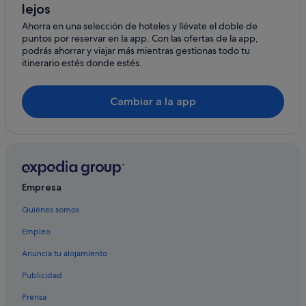
lejos
Hoteles de lujo en Guía de Isora
Ahorra en una selección de hoteles y llévate el doble de
Casas rurales en Guía de Isora
puntos por reservar en la app. Con las ofertas de la app,
Apartamentos en Adeje
podrás ahorrar y viajar más mientras gestionas todo tu
itinerario estés donde estés.
Hoteles en la playa en Guía de Isora
Villas en Las Fuentes
Cambiar a la app
Apartamentos en Las Fuentes
Villas en Vera de Erques
Villas en Guía de Isora
B&B en Vera de Erques
Empresa
Hoteles con todo incluido en Tenerife
Quiénes somos
Casas privadas de vacaciones en Vera de Erques
Empleo
Bahia Principe hoteles en Vera de Erques
Albergues en Guía de Isora
Anuncia tu alojamiento
Melia hoteles en Vera de Erques
Publicidad
Chalets en Vera de Erques
Prensa