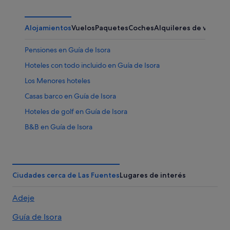
Alojamientos
Vuelos
Paquetes
Coches
Alquileres de vacaci
Pensiones en Guía de Isora
Hoteles con todo incluido en Guía de Isora
Los Menores hoteles
Casas barco en Guía de Isora
Hoteles de golf en Guía de Isora
B&B en Guía de Isora
Hoteles de 5 estrellas en Guía de Isora
Hoteles con bar en Guía de Isora
Hoteles con todo incluido en Adeje
Ciudades cerca de Las Fuentes
Lugares de interés
Apartamentos en Vera de Erques
Adeje
Apartamentos en Guía de Isora
Guía de Isora
Condominios en Guía de Isora