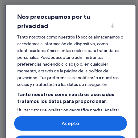
Cookies
Nos preocupamos por tu
Condiciones de uso
privacidad
Información legal/contacto
Pautas sobre el contenido y cómo denunciar contenido
Tanto nosotros como nuestros
16
socios almacenamos o
accedemos a información del dispositivo, como
identificadores únicos en las cookies para tratar datos
Ayuda
personales. Puedes aceptar o administrar tus
Ayuda
preferencias haciendo clic abajo o, en cualquier
momento, a través de la página de la política de
Cancelar un vuelo
privacidad. Tus preferencias se notificarán a nuestros
Cancelar una reserva de hotel o de un alquiler vacacional
socios y no afectarán a los datos de navegación.
Plazos de reembolso
Tanto nosotros como nuestros asociados
tratamos los datos para proporcionar:
Utilizar un cupón de Expedia
Utilizar datos de localización geográfica precisa. Analizar
Documentos para viajes internacionales
activamente las características del dispositivo para su
identificación. Almacenar la información en un dispositivo
Acepto
y/o acceder a ella. Publicidad y contenido personalizados,
medición de publicidad y contenido, investigación de
audiencia y desarrollo de servicios.