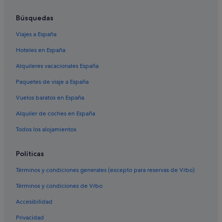
Princess Hotels en Guía de Isora
Búsquedas
Hoteles con piscina en Guía de Isora
Viajes a España
Casas de campo en Vera de Erques
Hoteles en España
Complejos turísticos en Guía de Isora
Campings de caravanas en Guía de Isora
Alquileres vacacionales España
Hoteles con bar en Vera de Erques
Paquetes de viaje a España
Hoteles cerca de Sendero Barranco del Infierno
Vuelos baratos en España
Iberostar hoteles en Guía de Isora
Alquiler de coches en España
Hoteles que aceptan mascotas en Guía de Isora
Todos los alojamientos
Políticas
Términos y condiciones generales (excepto para reservas de Vrbo)
Términos y condiciones de Vrbo
Accesibilidad
Privacidad