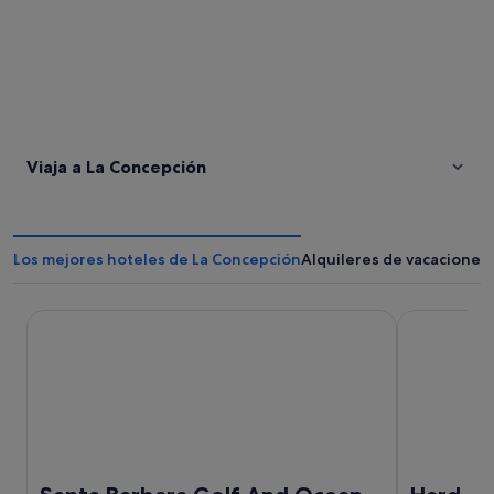
Viaja a La Concepción
Los mejores hoteles de La Concepción
Alquileres de vacaciones
Santa Barbara Golf And Ocean Club
Hard Rock H