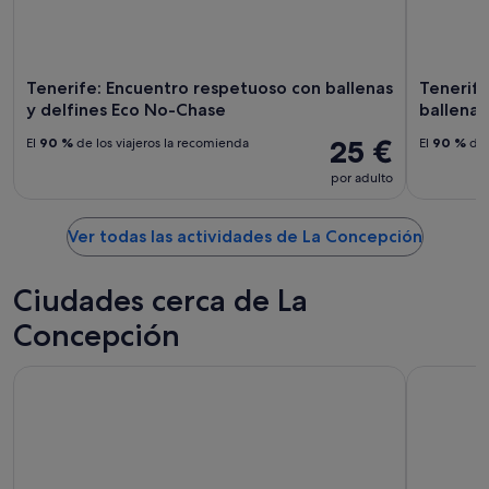
9
14
ago
ago
-
16
Tenerife: Encuentro respetuoso con ballenas
Tenerife
ago
y delfines Eco No-Chase
ballenas
25 €
El
90 %
de los viajeros la recomienda
El
90 %
de 
por adulto
Ver todas las actividades de La Concepción
Ciudades cerca de La
Concepción