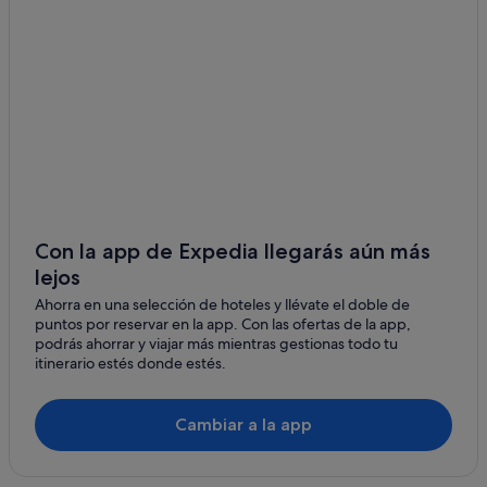
Bahia Principe hoteles en Vera de Erques
Hoteles con bar en Adeje
Hoteles que aceptan mascotas en Adeje
Hoteles con wifi en Armeñime
Chalets en Adeje
H10 Hoteles en Armeñime
Chalets en Vera de Erques
Apartamentos en Las Fuentes
Con la app de Expedia llegarás aún más
lejos
Los Menores hoteles
Ahorra en una selección de hoteles y llévate el doble de
Apartamentos en Adeje
puntos por reservar en la app. Con las ofertas de la app,
Casas de campo en Vera de Erques
podrás ahorrar y viajar más mientras gestionas todo tu
itinerario estés donde estés.
Hoteles de 4 estrellas en Callao Salvaje
Princess Hotels en Callao Salvaje
Cambiar a la app
Hoteles para ir de compras en Adeje
Melia hoteles en Vera de Erques