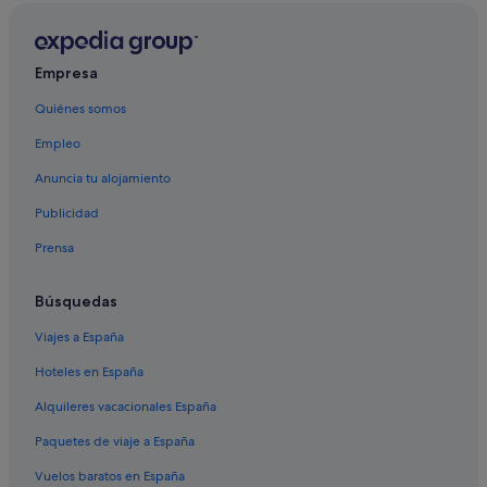
Hoteles de 4 estrellas en Armeñime
Hoteles con spa en Adeje
Empresa
Hoteles de esquí en Adeje
Quiénes somos
Hoteles de lujo en Adeje
Empleo
Hoteles boutique en Callao Salvaje
Hoteles con todo incluido en Adeje
Anuncia tu alojamiento
Hoteles para familias en Adeje
Publicidad
Hoteles de 3 estrellas en Callao Salvaje
Prensa
Búsquedas
Viajes a España
Hoteles en España
Alquileres vacacionales España
Paquetes de viaje a España
Vuelos baratos en España