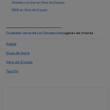
Hoteles con bar en Vera de Erques
B&B en Vera de Erques
Vera de Erques hoteles
Hoteles cerca de Golf Costa Adeje
Hoteles ecológicos en Adeje
Ciudades cerca de La Concepción
Lugares de interés
Casas de campo en Adeje
Adeje
Hoteles históricos en Adeje
Guía de Isora
Villas en Vera de Erques
Hilton Hotels en Adeje
Vera de Erques
Hoteles de 4 estrellas en Adeje
Taucho
Hoteles con restaurante en Callao Salvaje
Hoteles en la playa en Armeñime
Hoteles de 5 estrellas en Adeje
Hoteles con todo incluido en Tenerife
Apartamentos en Vera de Erques