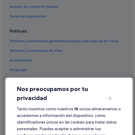
Alquiler de coches en España
Todos los alojamientos
Políticas
Términos y condiciones generales (excepto para reservas de Vrbo)
Términos y condiciones de Vrbo
Accesibilidad
Privacidad
Cookies
Nos preocupamos por tu
Condiciones de uso
privacidad
Información legal/contacto
Tanto nosotros como nuestros
16
socios almacenamos o
Pautas sobre el contenido y cómo denunciar contenido
accedemos a información del dispositivo, como
identificadores únicos en las cookies para tratar datos
Ayuda
personales. Puedes aceptar o administrar tus
Ayuda