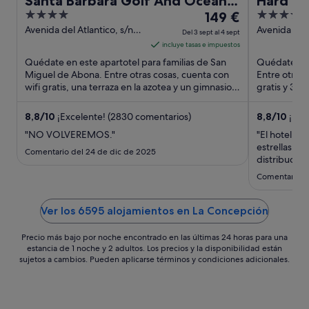
Santa Barbara Golf And Ocean
Hard Ro
4
El
5
Club
149 €
out
precio
out
Avenida del Atlantico, s/n
Avenida Ade
Del 3 sept al 4 sept
San Miguel de Abona
Santa Cruz 
of
es
of
incluye tasas e impuestos
5
de
5
Quédate en este apartotel para familias de San
Quédate en 
149 €
Miguel de Abona. Entre otras cosas, cuenta con
Entre otras 
wifi gratis, una terraza en la azotea y un gimnasio.
por
gratis y 3 pi
Algunos aspectos ...
que los hués
noche
del
8,8
/
10
¡Excelente! (2830 comentarios)
8,8
/
10
¡Exc
3
"NO VOLVEREMOS."
"El hotel no
sept
estrellas. L
Comentario del 24 de dic de 2025
al
distribución
desayuno es
4
Comentario d
gustos, pero
sept
agua de las 
Básicamente
Ver los 6595 alojamientos en La Concepción
Precio más bajo por noche encontrado en las últimas 24 horas para una
estancia de 1 noche y 2 adultos. Los precios y la disponibilidad están
sujetos a cambios. Pueden aplicarse términos y condiciones adicionales.