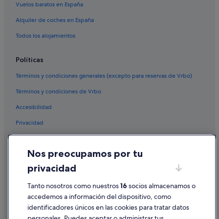
Vuelos baratos en España
Alquiler de coches en España
Todos los alojamientos
Políticas
Términos y condiciones generales (excepto para reservas de Vrbo)
Términos y condiciones de Vrbo
Accesibilidad
Privacidad
Cookies
Nos preocupamos por tu
Condiciones de uso
privacidad
Información legal/contacto
Tanto nosotros como nuestros
16
socios almacenamos o
Pautas sobre el contenido y cómo denunciar contenido
accedemos a información del dispositivo, como
identificadores únicos en las cookies para tratar datos
Ayuda
personales. Puedes aceptar o administrar tus