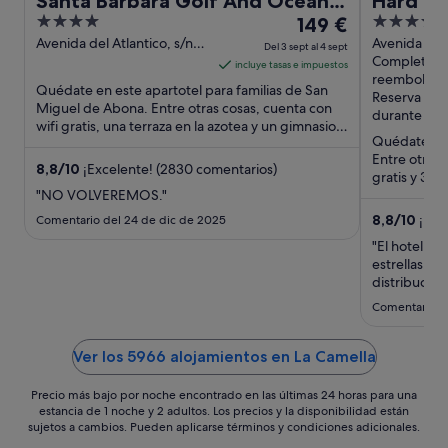
Santa Barbara Golf And Ocean
Hard Ro
4
El
5
Club
149 €
out
precio
out
Avenida del Atlantico, s/n
Avenida Ade
Del 3 sept al 4 sept
San Miguel de Abona
Santa Cruz 
Completam
of
es
of
incluye tasas e impuestos
reembolsab
5
de
5
Quédate en este apartotel para familias de San
Reserva aho
149 €
Miguel de Abona. Entre otras cosas, cuenta con
durante la e
wifi gratis, una terraza en la azotea y un gimnasio.
por
Quédate en 
Algunos aspectos ...
noche
Entre otras 
del
8,8
/
10
¡Excelente! (2830 comentarios)
gratis y 3 pi
3
"NO VOLVEREMOS."
que los hués
sept
8,8
/
10
¡Exc
Comentario del 24 de dic de 2025
al
"El hotel no
4
estrellas. L
sept
distribución
desayuno es
Comentario d
gustos, pero
agua de las 
Básicamente
Ver los 5966 alojamientos en La Camella
Precio más bajo por noche encontrado en las últimas 24 horas para una
estancia de 1 noche y 2 adultos. Los precios y la disponibilidad están
sujetos a cambios. Pueden aplicarse términos y condiciones adicionales.