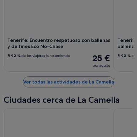
-
7
fin
8
ago
de
ago
-
semana,
9
14
ago
ago
-
16
Tenerife: Encuentro respetuoso con ballenas
Tenerife
ago
y delfines Eco No-Chase
ballenas
25 €
El
90 %
de los viajeros la recomienda
El
90 %
de 
por adulto
Ver todas las actividades de La Camella
Ciudades cerca de La Camella