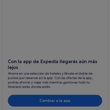
Pensiones en Valle de San Lorenzo
Campings de caravanas en Buzanada
Arona hoteles
Apartamentos en Arona
Hoteles románticos en Arona
Cabañas en Arona
Buzanada hoteles
Casas de campo en Buzanada
Hoteles en la playa en Arona
Con la app de Expedia llegarás aún más
lejos
Hoteles de esquí en Arona
Ahorra en una selección de hoteles y llévate el doble de
Catalonia hoteles en Arona
puntos por reservar en la app. Con las ofertas de la app,
Hoteles con todo incluido en Tenerife
podrás ahorrar y viajar más mientras gestionas todo tu
itinerario estés donde estés.
Iberostar hoteles en Valle de San Lorenzo
Villas en Valle de San Lorenzo
Cambiar a la app
Chalets en Arona