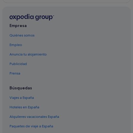
Hoteles cerca de Iglesia de San Antonio Abad de Arona
Hoteles LGTBQIA en Valle de San Lorenzo
Los Cristianos hoteles
Empresa
Hoteles para familias en Arona
Quiénes somos
Casas rurales en Chayofa
Empleo
Casas de campo en Caldera
Hoteles de aventura en Arona
Anuncia tu alojamiento
Campings de caravanas en Arona
Publicidad
Hoteles con piscina en Arona
Prensa
Hoteles con restaurante en Arona
Búsquedas
B&B en Arona
Viajes a España
Hoteles de 5 estrellas en Arona
Hoteles en España
Hoteles de golf en Arona
Villas en Arona
Alquileres vacacionales España
Hoteles de 4 estrellas en Arona
Paquetes de viaje a España