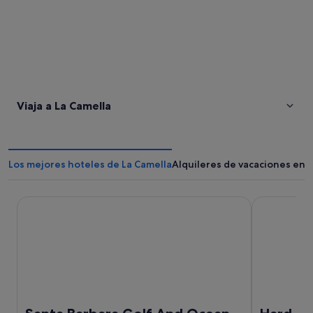
Viaja a La Camella
Los mejores hoteles de La Camella
Alquileres de vacaciones en 
Santa Barbara Golf And Ocean Club
Hard Rock H