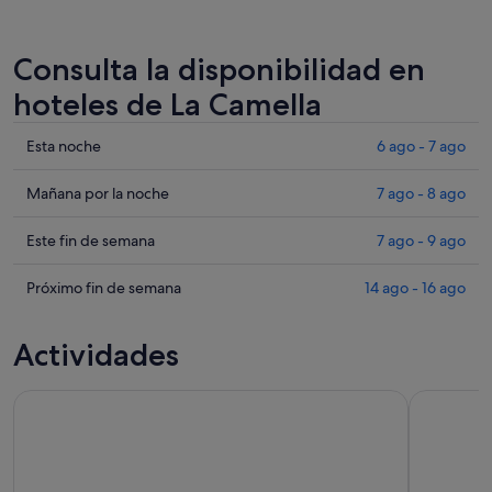
Consulta la disponibilidad en
hoteles de La Camella
Comprueba
Esta noche
6 ago - 7 ago
los
precios
Comprueba
Mañana por la noche
7 ago - 8 ago
en
los
La
precios
Comprueba
Este fin de semana
7 ago - 9 ago
Camella
en
los
para
La
precios
Comprueba
Próximo fin de semana
14 ago - 16 ago
esta
Camella
en
los
noche,
para
La
precios
Actividades
6
mañana
Camella
en
ago
por
para
La
Tenerife: Encuentro respetuoso con ballenas y delfines Ec
-
Tenerife: 
la
este
Camella
7
noche,
fin
para
ago
7
de
el
ago
semana,
próximo