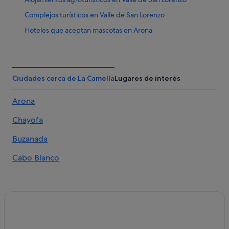
Complejos turísticos en Valle de San Lorenzo
Hoteles que aceptan mascotas en Arona
Campings de caravanas en Valle de San Lorenzo
Hoteles cerca de Parque de camellos Camel Park
Barcelo hoteles en Arona
Ciudades cerca de La Camella
Lugares de interés
H10 Hoteles en Arona
Arona
Casas rurales en Buzanada
Chayofa
Apartamentos en Buzanada
Hoteles con gimnasio en Arona
Buzanada
Apartamentos en Chayofa
Cabo Blanco
Hoteles de 3 estrellas en Arona
Hoteles cerca de Mariposa
Villas en Chayofa
Pensiones en Arona