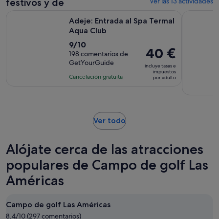
festivos y de
Ver las 13 actividades
Se abre en una pest
Adeje: Entrada al Spa Termal Aqua Club
Tenerife: 
Adeje: Entrada al Spa Termal
Aqua Club
9.0
9/10
El
40 €
sobre
198 comentarios de
precio
GetYourGuide
10
incluye tasas e
es
impuestos
con
Cancelación gratuita
por adulto
de
198
40 €
comentarios
por
adulto
Se
Ver todo
abre
en
Alójate cerca de las atracciones
una
pestaña
populares de Campo de golf Las
nueva
Américas
Campo de golf Las Américas
8.4/10 (297 comentarios)