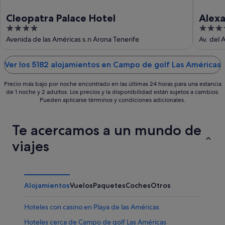
Cleopatra Palace Hotel
Alex
4
4
out
out
Avenida de las Américas s.n Arona Tenerife
Av. del 
of
of
5
5
Ver los 5182 alojamientos en Campo de golf Las Américas
Precio más bajo por noche encontrado en las últimas 24 horas para una estancia
de 1 noche y 2 adultos. Los precios y la disponibilidad están sujetos a cambios.
Pueden aplicarse términos y condiciones adicionales.
Te acercamos a un mundo de
viajes
Alojamientos
Vuelos
Paquetes
Coches
Otros
Hoteles con casino en Playa de las Américas
Hoteles cerca de Campo de golf Las Américas