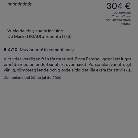
precio
304 €
5
Tenerife
era
out
por persona
de
of
28 oct - 2 nov
Actualizado ahora
487 €,
5
mismo
ahora
Vuelo de ida y vuelta incluido
es
De Madrid (MAD) a Tenerife (TFS)
de
304 €
8,4
/
10
¡Muy bueno! (5 comentarios)
por
Vi trivdes verkligen från första stund. Finca Paraíso ligger i ett lugnt
persona
område med en underbar utsikt över havet, Personalen var otroligt
vänlig, tillmötesgående och gjorde alltid det lilla extra för att vi skulle
känna oss välkomna. Boendet var rustikt och charmigt, med en
Comentario del 20 de jul de 2026
mysig känsla och mycket god standard när det gäller renlighet.