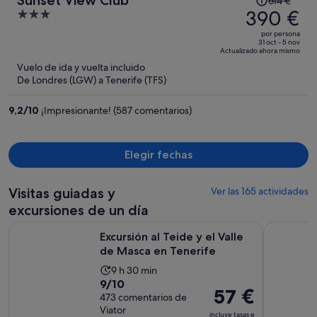
Sunset View Club
614 €
precio
390 €
3
era
out
por persona
de
of
31 oct - 5 nov
Actualizado ahora mismo
614 €,
5
Vuelo de ida y vuelta incluido
ahora
De Londres (LGW) a Tenerife (TFS)
es
de
9,2
/
10
¡Impresionante! (587 comentarios)
390 €
por
persona
Elegir fechas
Visitas guiadas y
Ver las 165 actividades
excursiones de un día
Se abre en
Excursión al Teide y el Valle de Masca en Tenerife
Tenerife: 
Excursión al Teide y el Valle
de Masca en Tenerife
La
9 h 30 min
9.0
9/10
duración
El
57 €
sobre
473 comentarios de
de
precio
Viator
10
la
incluye tasas e