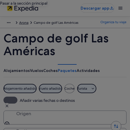
Pasar a la sección principal
Descargar app
Organiza tu viaje
Arona
Campo de golf Las Américas
Campo de golf Las
Américas
Alojamientos
Vuelos
Coches
Paquetes
Actividades
Alojamiento añadido
Vuelo añadido
Coche
Turista
Añadir varias fechas o destinos
Origen