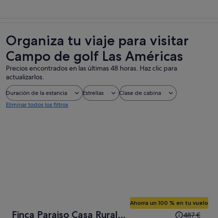
Organiza tu viaje para visitar
Campo de golf Las Américas
Precios encontrados en las últimas 48 horas. Haz clic para
actualizarlos.
Duración de la estancia
Estrellas
Clase de cabina
Eliminar todos los filtros
Ahorra un 100 % en tu vuelo
El
Finca Paraiso Casa Rural
487 €