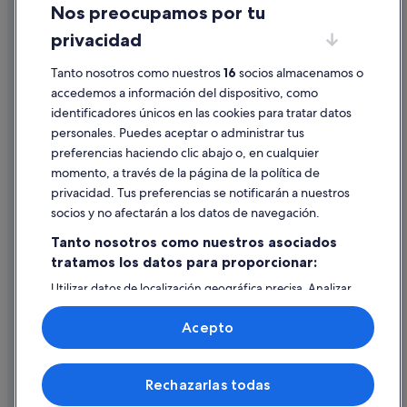
Nos preocupamos por tu
Condiciones de uso
Iberostar hoteles en Costa Adeje
privacidad
Información legal/contacto
Iberostar hoteles en Playa de las Américas
Pautas sobre el contenido y cómo denunciar contenido
Tanto nosotros como nuestros
16
socios almacenamos o
Hoteles LGTBQIA en Los Cristianos
accedemos a información del dispositivo, como
Hoteles con casino en Costa Adeje
identificadores únicos en las cookies para tratar datos
Ayuda
personales. Puedes aceptar o administrar tus
Hoteles cerca de Montaña Chayofita
Ayuda
preferencias haciendo clic abajo o, en cualquier
Hoteles con todo incluido en Tenerife
momento, a través de la página de la política de
Cancelar un vuelo
Casas privadas de vacaciones en Playa de las Américas
privacidad. Tus preferencias se notificarán a nuestros
Cancelar una reserva de hotel o de un alquiler vacacional
socios y no afectarán a los datos de navegación.
Hoteles de 3 estrellas en Los Cristianos
Plazos de reembolso
Tanto nosotros como nuestros asociados
Apartamentos en Playa de las Américas
tratamos los datos para proporcionar:
Utilizar un cupón de Expedia
Utilizar datos de localización geográfica precisa. Analizar
Documentos para viajes internacionales
activamente las características del dispositivo para su
identificación. Almacenar la información en un dispositivo
Acepto
y/o acceder a ella. Publicidad y contenido personalizados,
medición de publicidad y contenido, investigación de
audiencia y desarrollo de servicios.
© 2026 Expedia, Inc., una empresa de Expedia Group. Todos los
Rechazarlas todas
Lista de asociados (proveedores)
derechos reservados. Expedia y el logotipo de Expedia son marcas
comerciales o marcas comerciales registradas de Expedia, Inc.