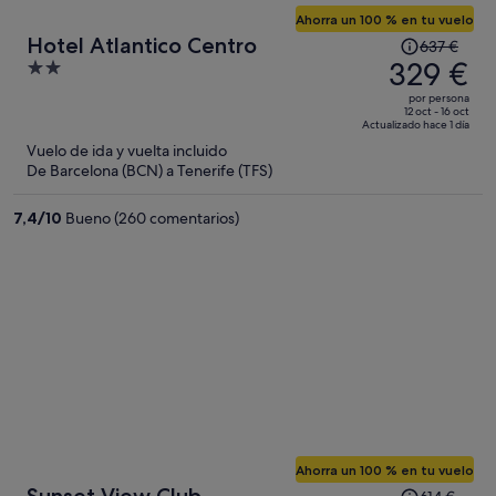
Ahorra un 100 % en tu vuelo
El
Hotel Atlantico Centro
637 €
precio
329 €
2
era
out
por persona
de
of
12 oct - 16 oct
Actualizado hace 1 día
637 €,
5
Vuelo de ida y vuelta incluido
ahora
De Barcelona (BCN) a Tenerife (TFS)
es
de
7,4
/
10
Bueno (260 comentarios)
329 €
por
persona
Ahorra un 100 % en tu vuelo
El