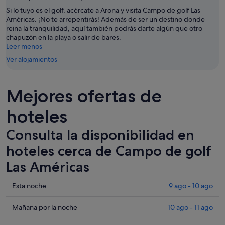
Si lo tuyo es el golf, acércate a Arona y visita Campo de golf Las
Américas. ¡No te arrepentirás! Además de ser un destino donde
reina la tranquilidad, aquí también podrás darte algún que otro
chapuzón en la playa o salir de bares.
Leer menos
Ver alojamientos
Mejores ofertas de
hoteles
Consulta la disponibilidad en
hoteles cerca de Campo de golf
Las Américas
Comprueba
Esta noche
9 ago - 10 ago
los
precios
Comprueba
Mañana por la noche
10 ago - 11 ago
cerca
los