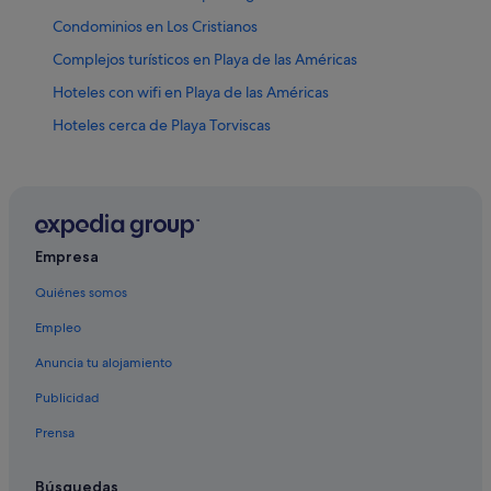
Condominios en Los Cristianos
Complejos turísticos en Playa de las Américas
Hoteles con wifi en Playa de las Américas
Hoteles cerca de Playa Torviscas
Hoteles cerca de Parque Siam
San Eugenio hoteles
Marriott Hotels & Resorts en Playa de las Américas
Hoteles para bodas en Los Cristianos
Empresa
Hoteles con conserje en Playa de las Américas
Quiénes somos
Hoteles de negocios en Playa de las Américas
Empleo
Hoteles cerca de Estadio Antonio Domínguez Alfonso
Anuncia tu alojamiento
Hoteles para bodas en Costa Adeje
Publicidad
Villas en Los Cristianos
Prensa
Hoteles con casino en Los Cristianos
Hoteles cerca de Pirámide de Arona
Búsquedas