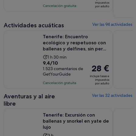
es
impuestos
con
actividad
Cancelación gratuita
por adulto
de
473
es
57 €
comentarios
de
por
Actividades acuáticas
9 horas
Ver las 94 actividades
adulto
y
Tenerife: Encuentro ecológico y respetuoso con ballenas y del
Tenerife S
Tenerife: Encuentro
30 minutos
ecológico y respetuoso con
ballenas y delfines, sin per...
La
1 h 30 min
9.4
9,4/10
duración
El
28 €
sobre
1.523 comentarios de
de
precio
GetYourGuide
10
la
incluye tasas e
es
impuestos
con
actividad
Cancelación gratuita
por adulto
de
1523
es
28 €
comentarios
de
Aventuras y al aire
Ver las 32 actividades
por
1 hora
libre
adulto
y
Se 
Tenerife: Excursión con ballenas y snorkel en yate de lujo
Excursión 
30 minutos
Tenerife: Excursión con
ballenas y snorkel en yate de
lujo
La
3 h