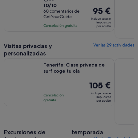
10.0
10/10
duración
El
95 €
sobre
60 comentarios de
de
precio
GetYourGuide
10
la
incluye tasas e
es
impuestos
con
actividad
Cancelación gratuita
por adulto
de
60
es
95 €
comentarios
de
por
3 horas
Visitas privadas y
Ver las 29 actividades
adulto
personalizadas
Se abre en una pe
Tenerife: Clase privada de surf coge tu ola
Tenerife: 
Tenerife: Clase privada de
surf coge tu ola
El
105 €
precio
incluye tasas e
Cancelación
es
impuestos
gratuita
por adulto
de
105 €
por
adulto
Excursiones de
temporada