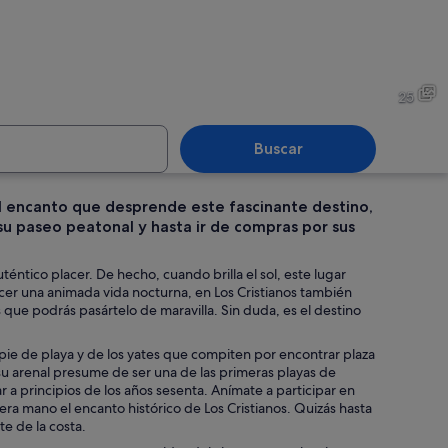
s de madera, un cactus y plantas con flores frente a una pared desgastada 
Un restaurante con fachada de
25
Buscar
el encanto que desprende este fascinante destino,
su paseo peatonal y hasta ir de compras por sus
da calle peatonal bordeada de palmeras y diferentes tiendas.
Un barco de gran altura amar
éntico placer. De hecho, cuando brilla el sol, este lugar
recer una animada vida nocturna, en Los Cristianos también
s que podrás pasártelo de maravilla. Sin duda, es el destino
 pie de playa y de los yates que compiten por encontrar plaza
 su arenal presume de ser una de las primeras playas de
 a principios de los años sesenta. Anímate a participar en
ra mano el encanto histórico de Los Cristianos. Quizás hasta
te de la costa.