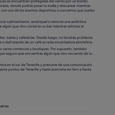
aguas se encuentran protegidas del viento por un bonito
dorada, donde podrás posar tu toalla y descansar mientras
da con uno de los eventos deportivos o conciertos que suelen
acticar submarinismo, esnórquel o remo es una auténtica
 de algún que otro cóctel en su bar mientras admiras el
ntes, bares y cafeterías. Desde luego, no tendrás problema
nos o disfrutando de un café en esta encantadora atmósfera.
rás varios comercios y boutiques. Por supuesto, también
 que seguro que encuentras algún que otro recuerdo de tu
uentra en el sur de Tenerife y presume de una comunicación
ios puntos de Tenerife y hasta acercarte en ferri a Santa
ianos