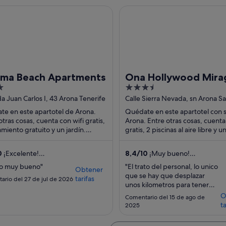
 Beach Apartments
Ona Hollywood Mirage
oma Beach Apartments
Ona Hollywood Mira
3.5
out
a Juan Carlos I, 43 Arona Tenerife
Calle Sierra Nevada, sn Arona S
de Tenerife
of
e en este apartotel de Arona.
Quédate en este apartotel con 
5
otras cosas, cuenta con wifi gratis,
Arona. Entre otras cosas, cuenta
miento gratuito y un jardín.
gratis, 2 piscinas al aire libre y u
os aspectos que los huéspedes
completo. Algunos aspectos que
an ...
huéspedes ...
0
¡Excelente!
8,4
/
10
¡Muy bueno!
omentarios)
(880 comentarios)
o muy bueno"
"El trato del personal, lo unico
Obtener
que se hay que desplazar
tarifas
ario del 27 de jul de 2026
unos kilometros para tener
algo de ocio,pero la verdad
O
Comentario del 15 de ago de
que te facilitan bastante las
ta
2025
cosas y ellos hacen fiestas y
actividades todos los días.Las