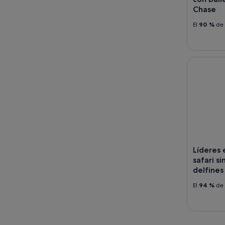
Chase
El
90 %
de 
Líderes en
Líderes
safari s
delfines
El
94 %
de 