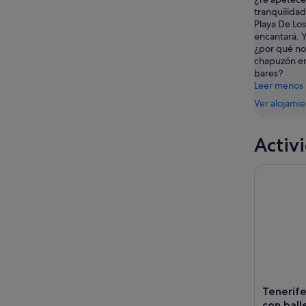
9
noche,
próximo
tranquilidad
ago
9
fin
Playa De Los
ago
de
encantará. Y
-
semana,
¿por qué no
chapuzón en 
10
14
bares?
ago
ago
Leer menos
-
Ver alojami
16
ago
Activ
Tenerife: 
Tenerife
con ball