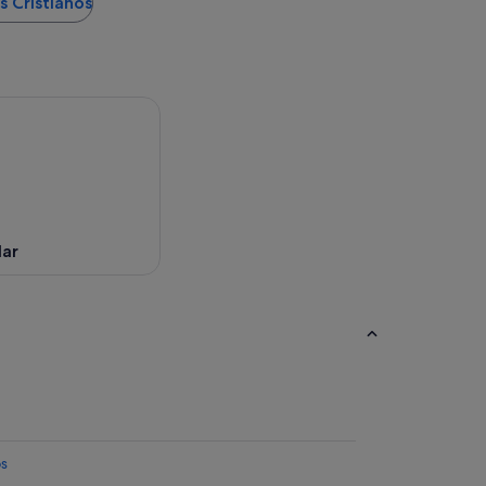
s Cristianos
ar
os