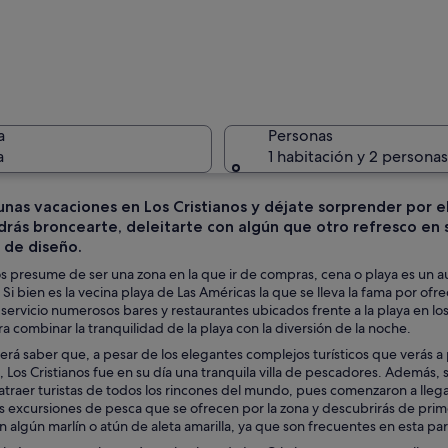
Dos banco
a
Personas
a
1 habitación y 2 personas
unas vacaciones en Los Cristianos y déjate sorprender por 
rás broncearte, deleitarte con algún que otro refresco en 
Una anima
 de diseño.
os presume de ser una zona en la que ir de compras, cena o playa es un aut
 Si bien es la vecina playa de Las Américas la que se lleva la fama por of
 servicio numerosos bares y restaurantes ubicados frente a la playa en lo
 turquesas transparentes, gente tomando el sol y edificios al fondo.
a combinar la tranquilidad de la playa con la diversión de la noche.
rá saber que, a pesar de los elegantes complejos turísticos que verás a
, Los Cristianos fue en su día una tranquila villa de pescadores. Además,
atraer turistas de todos los rincones del mundo, pues comenzaron a llegar
s excursiones de pesca que se ofrecen por la zona y descubrirás de prime
n algún marlín o atún de aleta amarilla, ya que son frecuentes en esta par