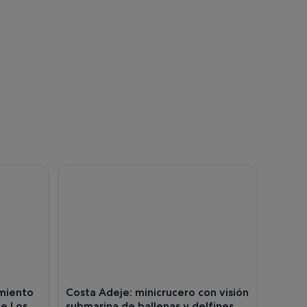
nto de ballenas y natación desde Los Cristianos
Costa Adeje: minicrucero con visión submarina de 
amiento
Costa Adeje: minicrucero con visión
de Los
submarina de ballenas y delfines