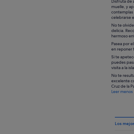
Disfruta de 
muelle, y ap
contemplas a
celebrarse 
No te olvide
delicia. Rec
hermoso ent
Pasea por el
en reponer f
Si te apetec
puedes pasa
visita a la i
No te result
excelente co
Cruz de la P
Leer menos
Los mejor