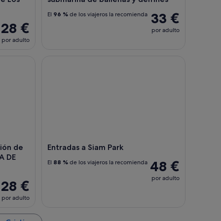
33 €
El
96 %
de los viajeros la recomienda
28 €
por adulto
por adulto
nes
n de ballenas y delfines + PARADA DE NATACIÓN
Entradas a Siam Park
ón de
Entradas a Siam Park
DA DE
48 €
El
88 %
de los viajeros la recomienda
por adulto
28 €
por adulto