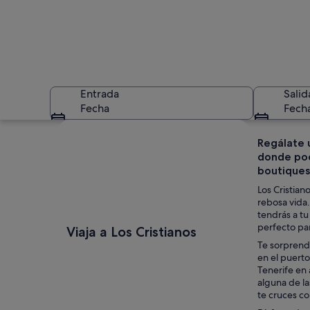
Entrada
Salid
Fecha
Fech
Ver mapa
Regálate 
donde pod
boutiques
Los Cristian
rebosa vida.
tendrás a tu
Una playa con aguas
perfecto par
Viaja a Los Cristianos
Te sorprende
en el puerto
Tenerife en 
alguna de la
te cruces co