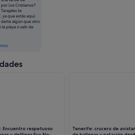
 por Los Cristianos?
 Tarajales te
, ya que estás aquí,
 darte algún que otro
la playa o salir de
entos
idades
Encuentro respetuoso con ballenas y delfines Eco No-Chase
Tenerife: crucero de avistamie
: Encuentro respetuoso
Tenerife: crucero de avist
enas y delfines Eco No-
de ballenas y natación des