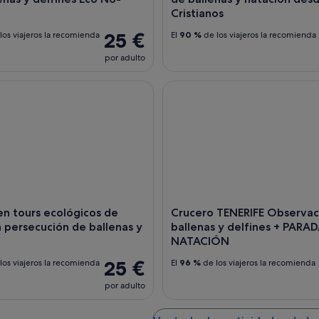
Cristianos
25 €
los viajeros la recomienda
El
90 %
de los viajeros la recomienda
por adulto
 tours ecológicos de safari sin persecución de ballenas y delfi
Crucero TENERIFE Observació
 en tours ecológicos de
Crucero TENERIFE Observaci
in persecución de ballenas y
ballenas y delfines + PARA
NATACIÓN
25 €
los viajeros la recomienda
El
96 %
de los viajeros la recomienda
por adulto