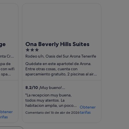
Ona Beverly Hills Suites
ge
Ona Beverly Hills Suites
3
out
anta Cruz
Rodeo s/n, Oasis del Sur Arona Tenerife
of
spa de
Quédate en este apartotel de Arona.
5
 con wifi
Entre otras cosas, cuenta con
n spa
aparcamiento gratuito, 2 piscinas al aire
 los
libre y desayuno. Algo que los
huéspedes destacan ...
8,2
/
10
¡Muy bueno!
(778 comentarios)
"La recepcion muy buena,
todos muy atentos. La
habitacion amplia, un poco
Obtener
ruidosa si te toca hacia la calle.
btener
tarifas
Comentario del 16 de abr de 2026
El complejo en gral muy
rifas
bueno, con piscina, gym, sala
de estar y el desayuno