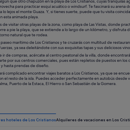
algún que otro chapuzón en la playa de Los Cristianos, cuyas tranquilas 
rovecha para practicar esquí acuático o windsurf. Te fascinará su arena 
 lo lejos el monte Guaza. Y, si tienes suerte, puede que tu visita coinci
en esta animada playa.
s de visitar otras playas de la zona, como playa de Las Vistas, donde pr
orre a pie la playa, que se extiende a lo largo de un kilómetro, y disfruta
orno natural que te rodea.
 paseo marítimo de Los Cristianos y te cruzarás con multitud de restaura
uerzas, ya sea deleitándote con sus exquisitas tapas y sus deliciosos vi
e ir de compras, acércate al centro peatonal de la villa, donde encontra
rte por sus centros comerciales, pues están repletos de puestos en los
sla y hasta prendas de diseño.
ará complicado encontrar viajes baratos a Los Cristianos, ya que se enc
n el resto de la isla. Puedes acceder perfectamente en autobús desde var
alma, Puerto de la Estaca, El Hierro o San Sebastián de la Gomera.
es hoteles de Los Cristianos
Alquileres de vacaciones en Los Crist