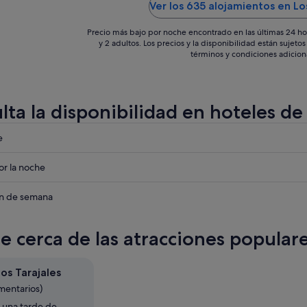
Ver los 635 alojamientos en Lo
habitaciones mejoraría algo el
mobiliario y la ropa de
cama.Por lo demás todo
Precio más bajo por noche encontrado en las últimas 24 ho
perfecto. Un placer ..."
y 2 adultos. Los precios y la disponibilidad están sujet
términos y condiciones adicion
lta la disponibilidad en hoteles de
eba
e
eba
r la noche
eba
in de semana
s
te cerca de las atracciones populare
s
s
os Tarajales
mentarios)
 una tarde de