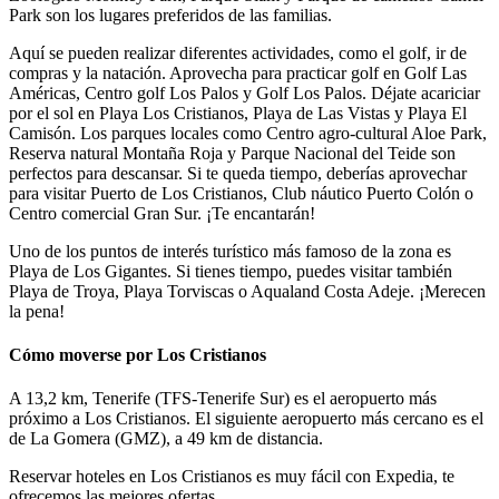
Park son los lugares preferidos de las familias.
Aquí se pueden realizar diferentes actividades, como el golf, ir de
compras y la natación. Aprovecha para practicar golf en Golf Las
Américas, Centro golf Los Palos y Golf Los Palos. Déjate acariciar
por el sol en Playa Los Cristianos, Playa de Las Vistas y Playa El
Camisón. Los parques locales como Centro agro-cultural Aloe Park,
Reserva natural Montaña Roja y Parque Nacional del Teide son
perfectos para descansar. Si te queda tiempo, deberías aprovechar
para visitar Puerto de Los Cristianos, Club náutico Puerto Colón o
Centro comercial Gran Sur. ¡Te encantarán!
Uno de los puntos de interés turístico más famoso de la zona es
Playa de Los Gigantes. Si tienes tiempo, puedes visitar también
Playa de Troya, Playa Torviscas o Aqualand Costa Adeje. ¡Merecen
la pena!
Cómo moverse por Los Cristianos
A 13,2 km, Tenerife (TFS-Tenerife Sur) es el aeropuerto más
próximo a Los Cristianos. El siguiente aeropuerto más cercano es el
de La Gomera (GMZ), a 49 km de distancia.
Reservar hoteles en Los Cristianos es muy fácil con Expedia, te
ofrecemos las mejores ofertas.