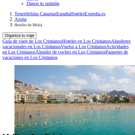
Danos tu opinión
Tenerife
Islas Canarias
España
Hoteles
Expedia.es
Arona
Hoteles de Meliá
Organiza tu viaje
Guía de viaje de Los Cristianos
Hoteles en Los Cristianos
Alquileres
vacacionales en Los Cristianos
Vuelos a Los Cristianos
Actividades
en Los Cristianos
Alquiler de coches en Los Cristianos
Paquetes de
vacaciones en Los Cristianos