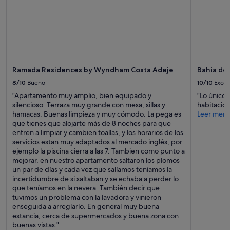
Ramada Residences by Wyndham Costa Adeje
Bahia de
8/10
Bueno
10/10
Excel
"Apartamento muy amplio, bien equipado y
"Lo único 
silencioso. Terraza muy grande con mesa, sillas y
habitacio
hamacas. Buenas limpieza y muy cómodo. La pega es
Leer men
que tienes que alojarte más de 8 noches para que
entren a limpiar y cambien toallas, y los horarios de los
servicios estan muy adaptados al mercado inglés, por
ejemplo la piscina cierra a las 7. Tambien como punto a
mejorar, en nuestro apartamento saltaron los plomos
un par de días y cada vez que salíamos teníamos la
incertidumbre de si saltaban y se echaba a perder lo
que teníamos en la nevera. También decir que
tuvimos un problema con la lavadora y vinieron
enseguida a arreglarlo. En general muy buena
estancia, cerca de supermercados y buena zona con
buenas vistas."