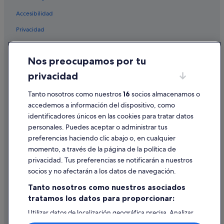
Hoteles para ir de compras en Costa Adeje
Accesibilidad
Hoteles boutique en Costa Adeje
Privacidad
Iberostar hoteles en La Caleta
Marriott Hotels & Resorts en Costa Adeje
Cookies
Nos preocupamos por tu
Hoteles con wifi en Playa de las Américas
Condiciones de uso
privacidad
Hoteles románticos en Costa Adeje
Información legal/contacto
Iberostar hoteles en Los Cristianos
Tanto nosotros como nuestros
16
socios almacenamos o
Pautas sobre el contenido y cómo denunciar contenido
accedemos a información del dispositivo, como
Hoteles con todo incluido en Costa Adeje
identificadores únicos en las cookies para tratar datos
Ayuda
Barcelo hoteles en La Caleta
personales. Puedes aceptar o administrar tus
Ayuda
Hoteles para familias en Playa de las Américas
preferencias haciendo clic abajo o, en cualquier
momento, a través de la página de la política de
Nh Hotels en Costa Adeje
Cancelar un vuelo
privacidad. Tus preferencias se notificarán a nuestros
Hoteles cerca de Megabowl
Cancelar una reserva de hotel o de un alquiler vacacional
socios y no afectarán a los datos de navegación.
Hoteles de 5 estrellas en Costa Adeje
Plazos de reembolso
Tanto nosotros como nuestros asociados
Hoteles baratos en Costa Adeje
tratamos los datos para proporcionar:
Utilizar un cupón de Expedia
Hoteles que aceptan mascotas en Costa Adeje
Utilizar datos de localización geográfica precisa. Analizar
Documentos para viajes internacionales
activamente las características del dispositivo para su