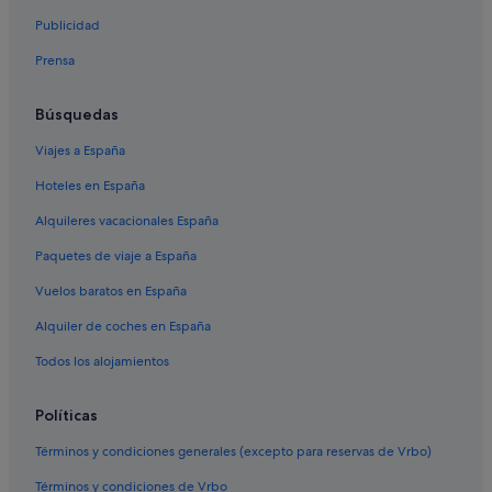
Melia hoteles en El Duque
Publicidad
Hard Rock Hotels en La Caleta
Prensa
Meeting Point hoteles en Los Cristianos
Casas privadas de vacaciones en San Eugenio
Búsquedas
Best Hotels en Playa de las Américas
Viajes a España
Diamond Resorts en Los Cristianos
Hoteles en España
Hoteles en la playa en Costa Adeje
Alquileres vacacionales España
Iberostar hoteles en San Eugenio
Paquetes de viaje a España
Hoteles para bodas en Costa Adeje
Vuelos baratos en España
Hoteles cerca de Playa Torviscas
Alquiler de coches en España
H10 Hoteles en Costa Adeje
Marriott Hotels & Resorts en Playa de las Américas
Todos los alojamientos
Hoteles cerca de Parque Siam
Políticas
Hoteles con casino en Costa Adeje
Términos y condiciones generales (excepto para reservas de Vrbo)
H10 Hoteles en Playa de las Américas
Términos y condiciones de Vrbo