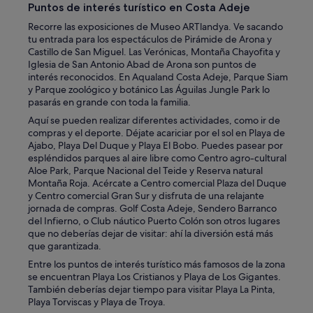
Puntos de interés turístico en Costa Adeje
Recorre las exposiciones de Museo ARTlandya. Ve sacando
tu entrada para los espectáculos de Pirámide de Arona y
Castillo de San Miguel. Las Verónicas, Montaña Chayofita y
Iglesia de San Antonio Abad de Arona son puntos de
interés reconocidos. En Aqualand Costa Adeje, Parque Siam
y Parque zoológico y botánico Las Águilas Jungle Park lo
pasarás en grande con toda la familia.
Aquí se pueden realizar diferentes actividades, como ir de
compras y el deporte. Déjate acariciar por el sol en Playa de
Ajabo, Playa Del Duque y Playa El Bobo. Puedes pasear por
espléndidos parques al aire libre como Centro agro-cultural
Aloe Park, Parque Nacional del Teide y Reserva natural
Montaña Roja. Acércate a Centro comercial Plaza del Duque
y Centro comercial Gran Sur y disfruta de una relajante
jornada de compras. Golf Costa Adeje, Sendero Barranco
del Infierno, o Club náutico Puerto Colón son otros lugares
que no deberías dejar de visitar: ahí la diversión está más
que garantizada.
Entre los puntos de interés turístico más famosos de la zona
se encuentran Playa Los Cristianos y Playa de Los Gigantes.
También deberías dejar tiempo para visitar Playa La Pinta,
Playa Torviscas y Playa de Troya.