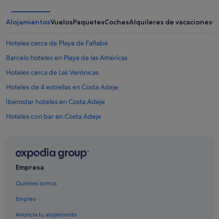
Alojamientos
Vuelos
Paquetes
Coches
Alquileres de vacaciones
O
Hoteles cerca de Playa de Fañabé
Barcelo hoteles en Playa de las Américas
Hoteles cerca de Las Verónicas
Hoteles de 4 estrellas en Costa Adeje
Iberostar hoteles en Costa Adeje
Hoteles con bar en Costa Adeje
Albergues en Caldera
Melia hoteles en Costa Adeje
Princess Hotels en La Caleta
Empresa
Hoteles con todo incluido en Tenerife
Quiénes somos
Hoteles con restaurante en Costa Adeje
Empleo
Hoteles con spa en Costa Adeje
Anuncia tu alojamiento