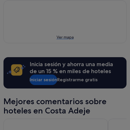
Ver mapa
Inicia sesión y ahorra una media
de un 15 % en miles de hoteles
Iniciar sesión
Registrarme gratis
Mejores comentarios sobre
hoteles en Costa Adeje
Ramada Residences by Wyndham Costa Adeje
Bahia del