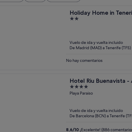
Holiday Home in Tener
2
Views
out
of
5
Vuelo de ida y vuelta incluido
De Madrid (MAD) a Tenerife (TFS)
No hay comentarios
Hotel Riu Buenavista - A
4
out
Playa Paraiso
of
5
Vuelo de ida y vuelta incluido
De Barcelona (BCN) a Tenerife (TF
8,6
/
10
¡Excelente! (886 comentario