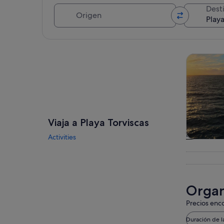
Origen
Dest
Ver mapa
Visitas gu
Viaja a Playa Torviscas
Activities
Visitas gu
excursio
un d
Organi
Precios enco
Duración de l