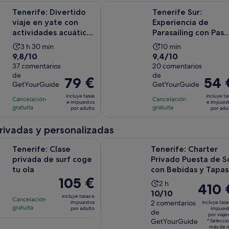
Se 
Divertido viaje en yate con actividades acuáticas y juguetes
Tenerife Sur: Experiencia de Paras
Tenerife: Divertido
Tenerife Sur:
viaje en yate con
Experiencia de
actividades acuáticas
Parasailing con Pas
y juguetes
en Barco
La
La
3 h 30 min
10 min
9.8
9.4
9,8/10
9,4/10
duración
duración
sobre
37 comentarios
sobre
20 comentarios
de
de
de
de
10
10
la
la
El
79 €
El
54 
GetYourGuide
GetYourGuide
con
con
actividad
actividad
precio
precio
incluye tasas
incluye ta
37
20
Cancelación
es
Cancelación
es
es
es
e impuestos
e impues
gratuita
gratuita
comentarios
comentarios
por adulto
por adu
de
de
de
de
3 horas
10 minutos
79 €
54 €
privadas y personalizadas
y
por
por
Se abre en una pestaña nueva
Clase privada de surf coge tu ola
Tenerife: Charter Privado Puesta d
30 minutos
adulto
adulto
Tenerife: Clase
Tenerife: Charter
privada de surf coge
Privado Puesta de S
tu ola
con Bebidas y Tapas
El
105 €
La
2 h
El
410 
precio
10.0
10/10
duración
precio
incluye tasas e
Cancelación
es
sobre
2 comentarios
impuestos
incluye tasa
de
es
gratuita
por adulto
impues
de
de
10
la
por viaje
de
GetYourGuide
105 €
* Selecci
con
actividad
410 €
más de 