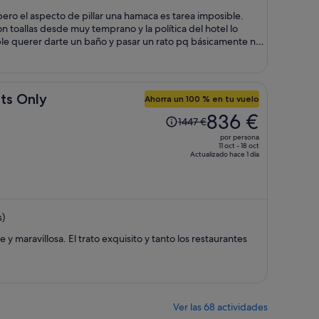
830 €
 el aspecto de pillar una hamaca es tarea imposible.
por
 toallas desde muy temprano y la política del hotel lo
persona
e querer darte un baño y pasar un rato pq básicamente no
s vacías.
lts Only
Ahorra un 100 % en tu vuelo
El
836 €
1447 €
precio
por persona
era
11 oct - 18 oct
Actualizado hace 1 día
de
1447 €,
ahora
es
s)
de
836 €
sito y tanto los restaurantes
por
persona
Ver las 68 actividades