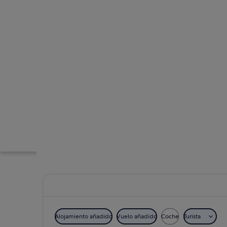
Alojamiento añadido
Vuelo añadido
Coche
Turista