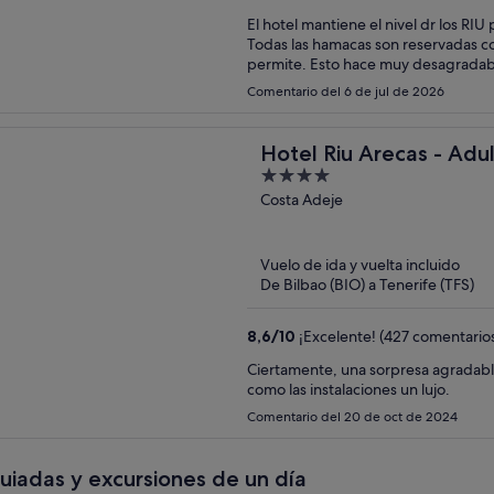
El hotel mantiene el nivel dr los RIU pero
Todas las hamacas son reservadas con
permite. Esto hace muy desagradabl
hay sitio a pesar de estar las hamaca
Comentario del 6 de jul de 2026
Hotel Riu Arecas - Adu
4
out
Costa Adeje
of
5
Vuelo de ida y vuelta incluido
De Bilbao (BIO) a Tenerife (TFS)
8,6
/
10
¡Excelente! (427 comentario
Ciertamente, una sorpresa agradable y maravillosa. El trato exqui
como las instalaciones un lujo.
Comentario del 20 de oct de 2024
guiadas y excursiones de un día