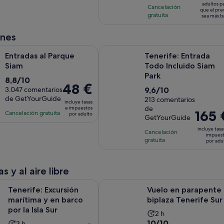
por
adultos p
2
Cancelación
es
por
que el pre
adulto
gratuita
comentarios
sea más b
de
viajero*
2 horas
ones
Se abre en una pestaña nueva
l Parque Siam
Tenerife: Entrada Todo Incluido Si
Entradas al Parque
Tenerife: Entrada
Siam
Todo Incluido Siam
Park
8.8
8,8/10
El
48 €
9.6
sobre
3.047 comentarios
9,6/10
precio
de GetYourGuide
sobre
213 comentarios
10
incluye tasas
es
de
e impuestos
10
con
El
165 
Cancelación gratuita
por adulto
de
GetYourGuide
con
3047
precio
48 €
incluye tasa
213
comentarios
Cancelación
es
impues
por
gratuita
comentarios
por adu
de
adulto
165 €
por
s y al aire libre
adulto
Se abre en una pes
Excursión marítima y en barco por la Isla Sur
Vuelo en parapente biplaza Teneri
Tenerife: Excursión
Vuelo en parapente
marítima y en barco
biplaza Tenerife Sur
por la Isla Sur
La
2 h
10.0
10/10
La
3 h