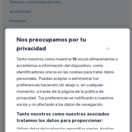
Hoteles históricos en Playa de las Américas
Términos y condiciones de Vrbo
Villas en Playa de las Américas
Accesibilidad
Hoteles boutique en Playa de las Américas
Privacidad
Hoteles con wifi en Playa de las Américas
Cookies
Hoteles cerca de Playa El Camisón
Nos preocupamos por tu
Condiciones de uso
Hoteles para ir de compras en Playa de las Américas
privacidad
Información legal/contacto
Residences en Playa de las Américas
Tanto nosotros como nuestros
16
socios almacenamos o
Pautas sobre el contenido y cómo denunciar contenido
Hoteles con piscina en Playa de las Américas
accedemos a información del dispositivo, como
identificadores únicos en las cookies para tratar datos
Ayuda
personales. Puedes aceptar o administrar tus
Ayuda
preferencias haciendo clic abajo o, en cualquier
momento, a través de la página de la política de
Cancelar un vuelo
privacidad. Tus preferencias se notificarán a nuestros
Cancelar una reserva de hotel o de un alquiler vacacional
socios y no afectarán a los datos de navegación.
Plazos de reembolso
Tanto nosotros como nuestros asociados
tratamos los datos para proporcionar:
Utilizar un cupón de Expedia
Utilizar datos de localización geográfica precisa. Analizar
Documentos para viajes internacionales