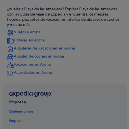
B&B en Playa de las Américas
¿Vuelas a Playa de las Américas? Explora Playa de las Américas
Hoteles de aventura en Playa de las Américas
con las guías de viaje de Expedia y encuentra los mejores
Hoteles cerca de Estadio Antonio Domínguez Alfonso
hoteles, paquetes de vacaciones, ofertas de alquiler de coches
y mucho más.
Hoteles románticos en Playa de las Américas
Vuelos a Arona
Los Cristianos hoteles
Hoteles en Arona
Hoteles con todo incluido en Playa de las Américas
Alquileres de vacaciones en Arona
Hoteles para ir de compras en Costa Adeje
Alquiler de coches en Arona
Hoteles LGTBQIA en Playa de las Américas
Vacaciones en Arona
Hoteles cerca de Centro comercial Siam Mall
Actividades en Arona
Apartamentos en Playa de las Américas
Hoteles con spa en Playa de las Américas
Diamond Resorts en Costa Adeje
Empresa
H10 Hoteles en Playa de las Américas
Quiénes somos
Complejos turísticos en Playa de las Américas
Empleo
Hoteles baratos en Playa de las Américas