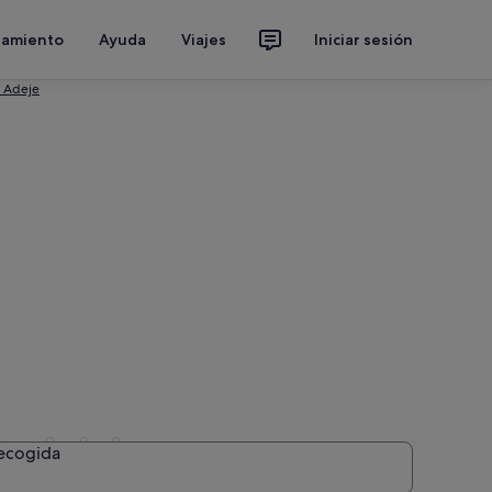
jamiento
Ayuda
Viajes
Iniciar sesión
 Adeje
ta Adeje
recogida