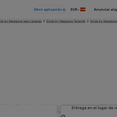
•
Abrir aplicación
EUR
Anunciar alo
le by Maggiore Islas Canarias
Smile by Maggiore Tenerife
Smile by Maggiore
n Smile by Maggiore en Cos
Entrega en el lugar de 