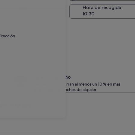
Entrega en el lugar de 
a de entrega
Hora de recogida
go
 un recargo.
irección
Date un capricho
Los miembros ahorran al menos un 10 % en más
de un millón de coches de alquiler
e viajes