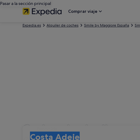
Pasar a la sección principal
Comprar viaje
Expedia.es
Alquiler de coches
Smile by Maggiore España
Smi
Coches de alquiler co
Recogida
Recogida
Costa Adeje