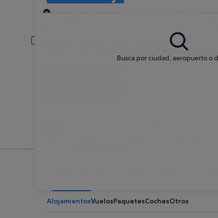
Recogida
Fecha de recogida
Fech
22 ago
23 a
Conductor menor de 30 años o mayor de 70
Es posible que los conductores jóvenes o los mayores deban pagar
Busca por ciudad, aeropuerto o d
Tengo un código de descuento
Buscar
No te preocupes si cambias de idea
Anulación sin penalización en una selección de
coches de alquiler
Te acercamos a un mundo d
Alojamientos
Vuelos
Paquetes
Coches
Otros