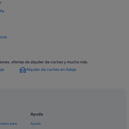
e
ife
icas
eje
iones, ofertas de alquiler de coches y mucho más.
eje
Alquiler de coches en Adeje
nio
Ayuda
as Américas
xcepto para
Ayuda