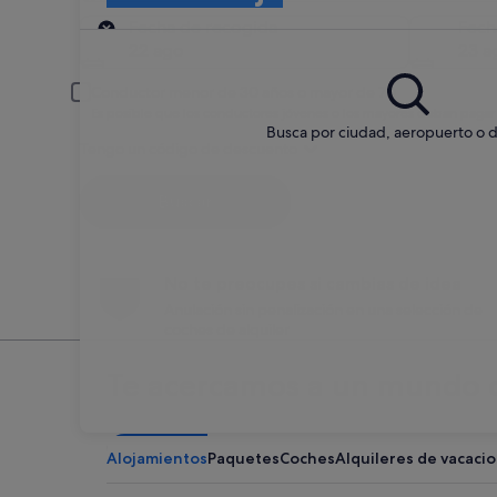
Recogida
Fecha de recogida
Fech
22 ago
23 a
Conductor menor de 30 años o mayor de 70
Es posible que los conductores jóvenes o los mayores deban pagar
Busca por ciudad, aeropuerto o d
Tengo un código de descuento
Buscar
No te preocupes si cambias de idea
Anulación sin penalización en una selección de
coches de alquiler
Te acercamos a un mundo d
Alojamientos
Paquetes
Coches
Alquileres de vacaci