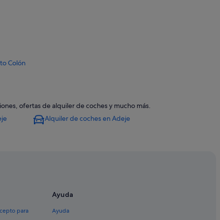
rto Colón
Costa Adeje
iones, ofertas de alquiler de coches y mucho más.
eje
Alquiler de coches en Adeje
ife
Ayuda
aya de las Américas
erife
xcepto para
Ayuda