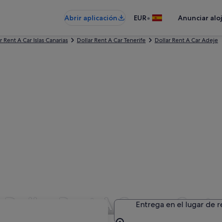
•
Abrir aplicación
EUR
Anunciar alo
r Rent A Car Islas Canarias
Dollar Rent A Car Tenerife
Dollar Rent A Car Adeje
 Dollar Rent A Car en Cost
Entrega en el lugar de 