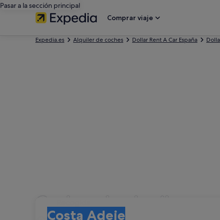
Pasar a la sección principal
Comprar viaje
Expedia.es
Alquiler de coches
Dollar Rent A Car España
Dolla
Coches de alquiler con
Recogida
Recogida
Costa Adeje