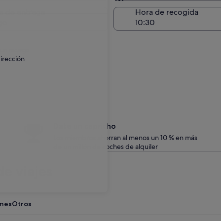
Entrega en el lugar de 
a de entrega
Hora de recogida
go
 un recargo.
irección
Date un capricho
Los miembros ahorran al menos un 10 % en más
de un millón de coches de alquiler
e viajes
ones
Otros