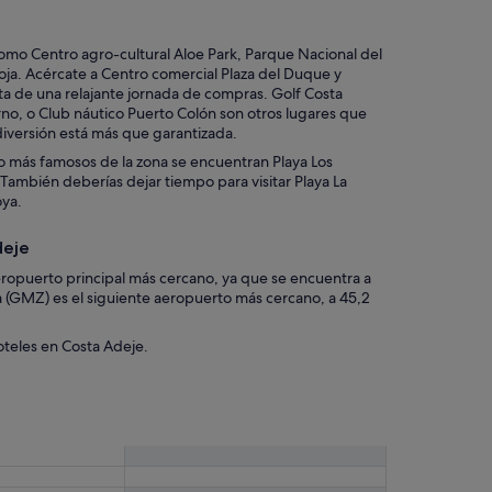
como Centro agro-cultural Aloe Park, Parque Nacional del
oja. Acércate a Centro comercial Plaza del Duque y
ta de una relajante jornada de compras. Golf Costa
no, o Club náutico Puerto Colón son otros lugares que
a diversión está más que garantizada.
ico más famosos de la zona se encuentran Playa Los
 También deberías dejar tiempo para visitar Playa La
oya.
deje
aeropuerto principal más cercano, ya que se encuentra a
 (GMZ) es el siguiente aeropuerto más cercano, a 45,2
oteles en Costa Adeje.