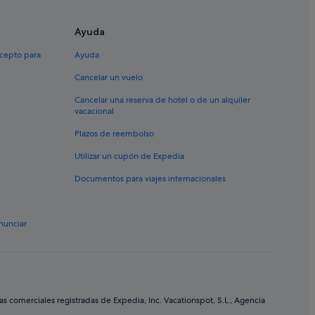
je
Ayuda
 Center
xcepto para
Ayuda
Cancelar un vuelo
Cancelar una reserva de hotel o de un alquiler
ricas
vacacional
an Eugenio
Plazos de reembolso
Utilizar un cupón de Expedia
Documentos para viajes internacionales
nunciar
ricas
erife
cas
comerciales registradas de Expedia, Inc. Vacationspot, S.L., Agencia