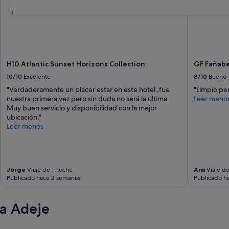
31
H10 Atlantic Sunset Horizons Collection
GF Fañab
10/10
Excelente
8/10
Bueno
"Verdaderamente un placer estar en este hotel ,fue
"Limpio per
nuestra primera vez pero sin duda no será la última.
Leer meno
Muy buen servicio y disponibilidad con la mejor
ubicación."
Leer menos
Jorge
Viaje de 1 noche
Ana
Viaje de
Publicado hace 2 semanas
Publicado h
a Adeje