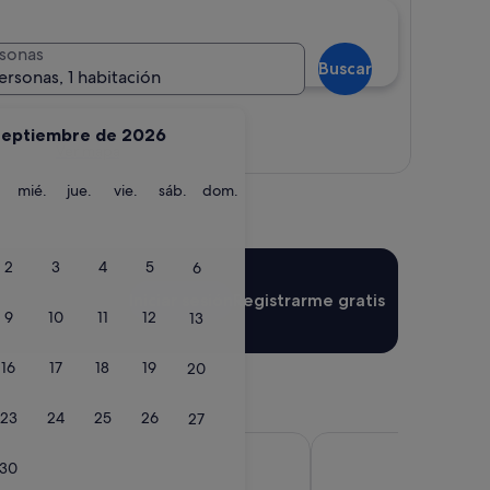
sonas
Buscar
ersonas, 1 habitación
septiembre de 2026
Ver mapa
martes
miércoles
jueves
viernes
sábado
domingo
mié.
jue.
vie.
sáb.
dom.
2
3
4
5
6
Iniciar sesión
Registrarme gratis
9
10
11
12
13
16
17
18
19
20
23
24
25
26
27
Sunset Bay Club
30