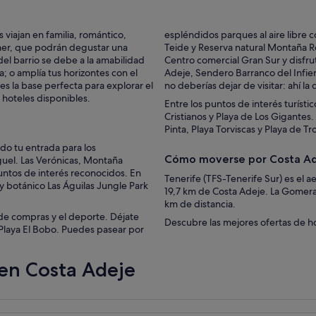
 viajan en familia, romántico,
espléndidos parques al aire libre 
mer, que podrán degustar una
Teide y Reserva natural Montaña R
del barrio se debe a la amabilidad
Centro comercial Gran Sur y disfru
a; o amplía tus horizontes con el
Adeje, Sendero Barranco del Infier
s la base perfecta para explorar el
no deberías dejar de visitar: ahí l
 hoteles disponibles.
Entre los puntos de interés turíst
Cristianos y Playa de Los Gigantes.
Pinta, Playa Torviscas y Playa de Tr
do tu entrada para los
Cómo moverse por Costa A
guel. Las Verónicas, Montaña
untos de interés reconocidos. En
Tenerife (TFS-Tenerife Sur) es el 
 botánico Las Águilas Jungle Park
19,7 km de Costa Adeje. La Gomera
km de distancia.
 de compras y el deporte. Déjate
Descubre las mejores ofertas de h
y Playa El Bobo. Puedes pasear por
 en Costa Adeje