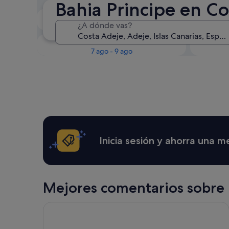
Bahia Principe en C
Esta noche
¿A dónde vas?
7 ago - 8 ago
Este fin de semana
P
7 ago - 9 ago
Inicia sesión y ahorra una 
Mejores comentarios sobre 
Bahia del Duque