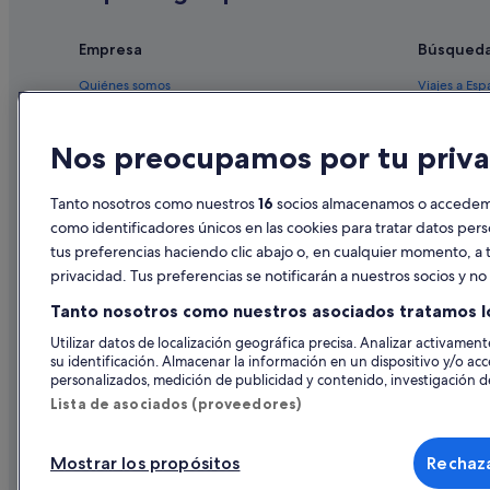
Hoteles cerca de Parque Siam
Meeting Point hoteles en Costa Adeje
Empresa
Búsqued
Hoteles de golf en Costa Adeje
Quiénes somos
Viajes a Esp
Iberostar hoteles en Playa de las Américas
Empleo
Hoteles en 
Hoteles para bodas en Costa Adeje
Nos preocupamos por tu priva
Anuncia tu alojamiento
Alquileres 
H10 Hoteles en Costa Adeje
Publicidad
Paquetes de
Tanto nosotros como nuestros
16
socios almacenamos o accedemos
Bahia Principe hoteles en La Caleta
Prensa
Vuelos bara
como identificadores únicos en las cookies para tratar datos per
Villas en San Eugenio
tus preferencias haciendo clic abajo o, en cualquier momento, a t
Alquiler de
H10 Hoteles en Playa de las Américas
privacidad. Tus preferencias se notificarán a nuestros socios y n
Todos los a
Hoteles de 4 estrellas en San Eugenio
Tanto nosotros como nuestros asociados tratamos l
Hoteles para familias en Costa Adeje
Utilizar datos de localización geográfica precisa. Analizar activamente
su identificación. Almacenar la información en un dispositivo y/o acc
Best Hotels en Playa de las Américas
personalizados, medición de publicidad y contenido, investigación de
Apartoteles en San Eugenio
Lista de asociados (proveedores)
Hoteles con todo incluido en Tenerife
Mostrar los propósitos
Rechaza
Hoteles con casino en Playa de las Américas
© 2026 Expedia, Inc., una empresa de Expedia Group. Todos los derec
de Viajes, I-AV-0000631.3.