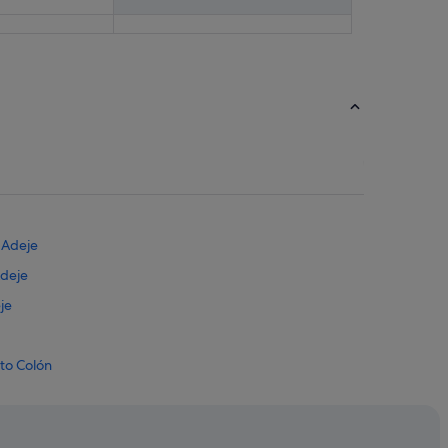
 Adeje
Adeje
je
rto Colón