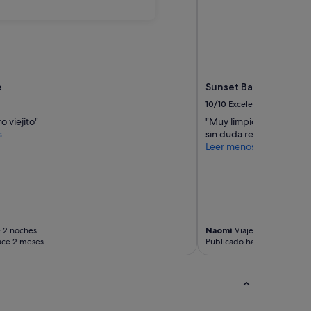
e
Sunset Bay Club
10/10
Excelente
o viejito"
"Muy limpio, muy tranqui
s
sin duda repetiremos."
Leer menos
 2 noches
Naomi
Viaje de 1 noche
ace 2 meses
Publicado hace 2 meses