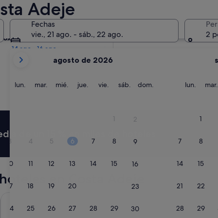
osta Adeje
Mañana
Fechas
Per
8 ago - 9 ago
vie., 21 ago. - sáb., 22 ago.
2 p
róximo fin de semana
14 ago - 16 ago
Tus
agosto de 2026
meses
actuales
son
lunes
martes
miércoles
jueves
viernes
sábado
domingo
lunes
lun.
mar.
mié.
jue.
vie.
sáb.
dom.
lun.
mar.
August
de
2026
1
1
2
y
media de un 15 % en miles de hoteles
September
3
4
5
6
7
8
7
8
9
de
2026.
10
11
12
13
14
15
14
15
16
hoteles en Costa Adeje
17
18
19
20
21
22
21
22
23
H10 Atlantic Sunset Horizons Collection
GF Fañabe
24
25
26
27
28
29
28
29
30