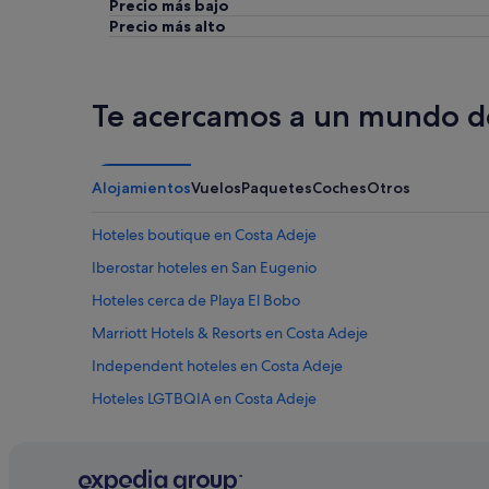
Precio más bajo
Precio más alto
Te acercamos a un mundo de
Alojamientos
Vuelos
Paquetes
Coches
Otros
Hoteles boutique en Costa Adeje
Iberostar hoteles en San Eugenio
Hoteles cerca de Playa El Bobo
Marriott Hotels & Resorts en Costa Adeje
Independent hoteles en Costa Adeje
Hoteles LGTBQIA en Costa Adeje
Marriott Hotels & Resorts en Playa de las Américas
Hoteles cerca de Megabowl