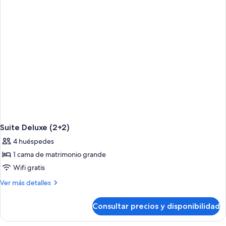
dormitorios
y
piscina
privada
Suite Deluxe (2+2)
4 huéspedes
1 cama de matrimonio grande
Wifi gratis
Más
Ver más detalles
detalles
de
Consultar precios y disponibilidad
Suite
Deluxe