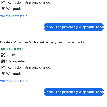
Deluxe
1 cama de matrimonio grande
(3+1)
Wifi gratis
Más
Ver más detalles
detalles
de
Consultar precios y disponibilidad
Suite
Deluxe
(3+1)
Abrir
Un área de comedor moderna al aire lib
9
Duplex Villa con 2 dormitorios y piscina privada
todas
Vista al mar
las
130 m²
fotos
de
5 huéspedes
Duplex
1 cama de matrimonio grande
Villa
Wifi gratis
con
Más
Ver más detalles
2
detalles
dormitorios
de
Consultar precios y disponibilidad
Duplex
y
Villa
piscina
con
privada
2