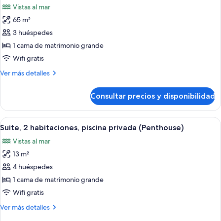
Vistas al mar
las
65 m²
fotos
de
3 huéspedes
Suite
1 cama de matrimonio grande
Deluxe
Wifi gratis
Más
Ver más detalles
detalles
de
Consultar precios y disponibilidad
Suite
Deluxe
Abrir
Un balcón moderno y soleado con pisci
14
Suite, 2 habitaciones, piscina privada (Penthouse)
todas
Vistas al mar
las
13 m²
fotos
de
4 huéspedes
Suite,
1 cama de matrimonio grande
2
Wifi gratis
habitaciones,
Más
Ver más detalles
piscina
detalles