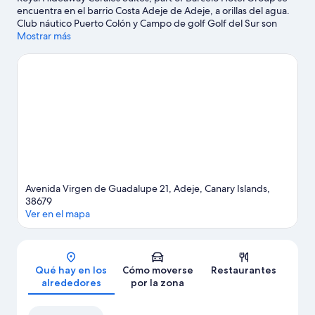
encuentra en el barrio Costa Adeje de Adeje, a orillas del agua.
Club náutico Puerto Colón y Campo de golf Golf del Sur son
excelentes opciones para los que buscan unas vacaciones
Mostrar más
activas, pero si prefieres sumergirte en la naturaleza, Playas de
Tenerife y Playa El Duque son lo que necesitas. Para disfrutar de
una noche diferente, apunta: Espectáculo medieval del Castillo
de San Miguel. Si viajas con niños, una buena opción es llevarlos
a Parque Siam. Tendrás la oportunidad de disfrutar del agua
realizando actividades como submarinismo o esnórquel, pero
también podrás vivir grandes aventuras practicando la
equitación o las rutas a pie o en bicicleta en las inmediaciones.
Ver guía de viaje de Adeje
Avenida Virgen de Guadalupe 21, Adeje, Canary Islands,
38679
Ver en el mapa
Mapa
Qué hay en los
Cómo moverse
Restaurantes
alrededores
por la zona