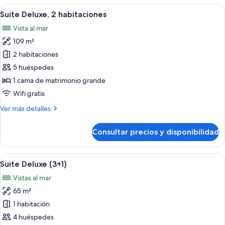
habitación,
Abrir
Un área de descanso al aire libre moder
13
piscina
Suite Deluxe, 2 habitaciones
todas
privada
Vista al mar
(Suite)
las
109 m²
fotos
de
2 habitaciones
Suite
5 huéspedes
Deluxe,
1 cama de matrimonio grande
2
Wifi gratis
habitaciones
Más
Ver más detalles
detalles
de
Consultar precios y disponibilidad
Suite
Deluxe,
2
Abrir
Habitación de hotel moderna con televi
12
habitaciones
Suite Deluxe (3+1)
todas
Vistas al mar
las
65 m²
fotos
de
1 habitación
Suite
4 huéspedes