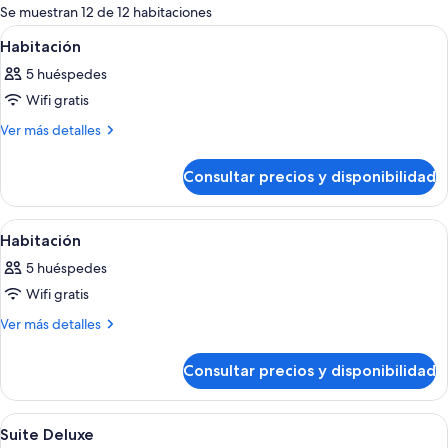
para
Se muestran 12 de 12 habitaciones
las
Abrir
Habitación de hotel con dos camas, cab
6
Habitación
habitaciones
todas
5 huéspedes
las
Wifi gratis
fotos
de
Más
Ver más detalles
detalles
Habitación
de
Consultar precios y disponibilidad
Habitación
Abrir
Una habitación de hotel moderna con u
9
Habitación
todas
5 huéspedes
las
Wifi gratis
fotos
de
Más
Ver más detalles
detalles
Habitación
de
Consultar precios y disponibilidad
Habitación
Abrir
Habitación de hotel moderna con televi
12
Suite Deluxe
todas