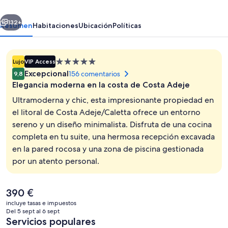
Suites,
erior
Siguiente
part
132+
Resumen
Habitaciones
Ubicación
Políticas
of
Barceló
Alojamiento
Lujo
VIP Access
Hotel
de
Excepcional
156 comentarios
9,8
Group
5.0 estrellas
Elegancia moderna en la costa de Costa Adeje
Ultramoderna y chic, esta impresionante propiedad en
el litoral de Costa Adeje/Caletta ofrece un entorno
sereno y un diseño minimalista. Disfruta de una cocina
Una piscina al aire libre, sombrillas, t
completa en tu suite, una hermosa recepción excavada
en la pared rocosa y una zona de piscina gestionada
por un atento personal.
El
390 €
precio
incluye tasas e impuestos
actual
Del 5 sept al 6 sept
es
Servicios populares
de