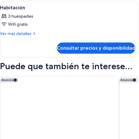
(2+2)
Abrir
Una habitación moderna con una telev
7
Habitación
todas
3 huéspedes
las
Wifi gratis
fotos
de
Más
Ver más detalles
detalles
Habitación
de
Consultar precios y disponibilidad
Habitación
Puede que también te interese...
Bahia Principe Escape Tenerife – Hyatt Inclusive Collection
H10 Las 
Anuncio
Anuncio