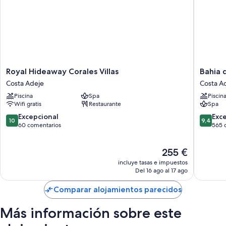
Royal
Bahia
Royal Hideaway Corales Villas
Bahia 
Hideaway
del
Costa Adeje
Costa A
Corales
Duque
Piscina
Spa
Piscin
Villas
Costa
Wifi gratis
Restaurante
Spa
Costa
Adeje
Adeje
10.0
9.4
Excepcional
Exc
10
9,4
sobre
sobre
60 comentarios
565 
10,
10,
Excepcional,
Excepcio
El
255 €
60 comentarios
565 com
precio
incluye tasas e impuestos
actual
Del 16 ago al 17 ago
es
de
Comparar alojamientos parecidos
255 €
Más información sobre este