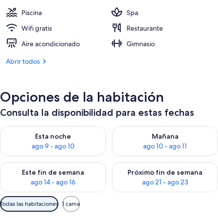
390 €
Piscina
Spa
Wifi gratis
Restaurante
Aire acondicionado
Gimnasio
Abrir todos
Opciones de la habitación
Consulta la disponibilidad para estas fechas
Consulta la disponibilidad para esta noche, ago 9 - ago 10
Consulta la disponibilidad par
Esta noche
Mañana
ago 9 - ago 10
ago 10 - ago 11
Consulta la disponibilidad para este fin de semana, ago 14 - a
Consulta la disponibilidad par
Este fin de semana
Próximo fin de semana
ago 14 - ago 16
ago 21 - ago 23
Filtros
Todas las habitaciones
1 cama
disponibles