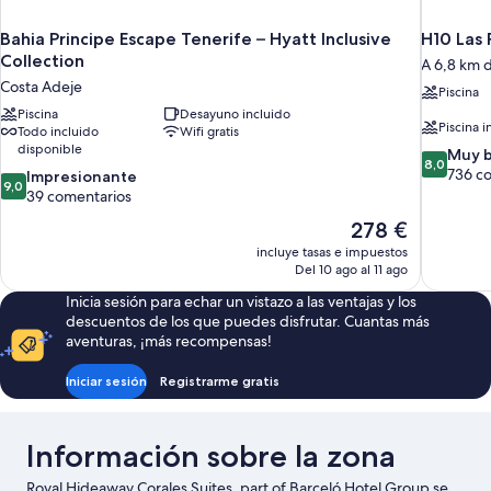
Bahia Principe Escape Tenerife – Hyatt Inclusive
H10 Las 
Collection
A 6,8 km 
Costa Adeje
Piscina
Piscina
Desayuno incluido
Piscina i
Todo incluido
Wifi gratis
disponible
8.0
Muy 
8,0
sobre
736 c
9.0
Impresionante
9,0
10,
sobre
39 comentarios
Muy
10,
El
278 €
bueno,
Impresionante,
precio
736 comen
incluye tasas e impuestos
39 comentarios
actual
Del 10 ago al 11 ago
es
Inicia sesión para echar un vistazo a las ventajas y los
de
descuentos de los que puedes disfrutar. Cuantas más
278 €
aventuras, ¡más recompensas!
Iniciar sesión
Registrarme gratis
Información sobre la zona
Royal Hideaway Corales Suites, part of Barceló Hotel Group se