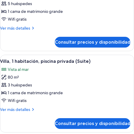
de
5 huéspedes
Villa,
1 cama de matrimonio grande
2
Wifi gratis
habitaciones,
Más
Ver más detalles
piscina
detalles
privada
de
Consultar precios y disponibilidad
Villa,
(Suite)
2
habitaciones,
Abrir
Un área interior de piscina moderna co
13
piscina
Villa, 1 habitación, piscina privada (Suite)
todas
privada
Vista al mar
(Suite)
las
80 m²
fotos
de
3 huéspedes
Villa,
1 cama de matrimonio grande
1
Wifi gratis
habitación,
Más
Ver más detalles
piscina
detalles
privada
de
Consultar precios y disponibilidad
Villa,
(Suite)
1