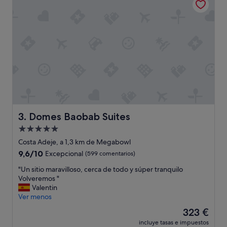
e
j
,
a
r
m
e
i
s
e
t
n
a
t
u
o
r
,
a
"
n
t
s
Domes Baobab Suites
3. Domes Baobab Suites
l
Alojamiento
e
de
v
Costa Adeje, a 1,3 km de Megabowl
e
5.0 estrellas
9.6
9,6/10
Excepcional
(599 comentarios)
l
sobre
a
"
"Un sitio maravilloso, cerca de todo y súper tranquilo
10,
n
U
Volveremos "
Excepcional,
d
n
Valentin
(599 comentarios)
s
s
Ver menos
e
i
El
323 €
r
t
precio
v
incluye tasas e impuestos
i