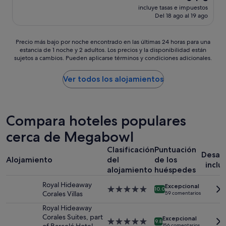
precio
i
r
incluye tasas e impuestos
e
actual
n
Del 18 ago al 19 ago
a
r
es
c
v
i
de
e
i
e
64 €
Precio
Precio más bajo por noche encontrado en las últimas 24 horas para una
r
l
n
estancia de 1 noche y 2 adultos. Los precios y la disponibilidad están
más
a
l
c
sujetos a cambios. Pueden aplicarse términos y condiciones adicionales.
bajo
g
o
i
por
r
s
a
noche
Ver todos los alojamientos
a
a
g
encontrado
t
.
e
en
i
E
n
las
t
l
i
últimas
u
Compara hoteles populares
t
a
24 horas
d
r
l
cerca de Megabowl
para
y
a
.
una
v
t
E
Clasificación
Puntuación
estancia
a
o
l
Desay
Alojamiento
del
de los
de
l
e
p
inclu
1 noche
alojamiento
huéspedes
o
x
e
y
r
q
r
Royal Hideaway
Excepcional
2 adultos.
a
u
Alojamiento
s
10.0
Corales Villas
59 comentarios
Los
c
i
de
o
precios
i
s
5.0 estrellas
Royal Hideaway
n
y
ó
i
Corales Suites, part
a
Excepcional
Alojamiento
9.8
la
n
t
156 comentarios