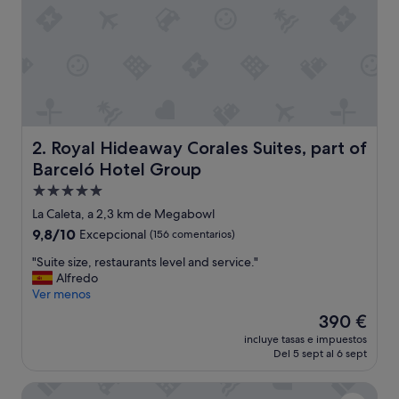
a
e
x
p
e
r
i
e
n
Royal Hideaway Corales Suites, part of Barceló Hotel G
2. Royal Hideaway Corales Suites, part of
c
Barceló Hotel Group
i
a
Alojamiento
y
de
La Caleta, a 2,3 km de Megabowl
e
5.0 estrellas
9.8
9,8/10
Excepcional
(156 comentarios)
x
sobre
c
"
"Suite size, restaurants level and service."
10,
e
S
Alfredo
Excepcional,
l
u
Ver menos
(156 comentarios)
e
i
n
El
390 €
t
t
precio
incluye tasas e impuestos
e
e
actual
Del 5 sept al 6 sept
s
a
es
i
l
de
Domes Baobab Suites
z
o
390 €