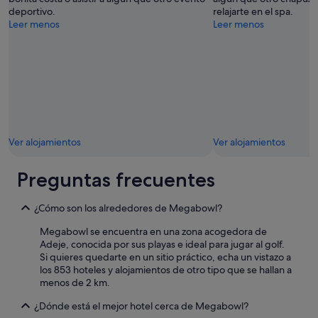
r
a
deportivo.
relajarte en el spa.
f
s
Leer menos
Leer menos
e
.
d
V
u
o
r
l
a
v
n
e
t
r
e
é
[
!
Ver alojamientos
Ver alojamientos
f
!
e
"
c
Preguntas frecuentes
h
a
d
¿Cómo son los alrededores de Megabowl?
e
Megabowl se encuentra en una zona acogedora de
l
Adeje, conocida por sus playas e ideal para jugar al golf.
a
Si quieres quedarte en un sitio práctico, echa un vistazo a
e
los 853 hoteles y alojamientos de otro tipo que se hallan a
s
menos de 2 km.
t
a
¿Dónde está el mejor hotel cerca de Megabowl?
n