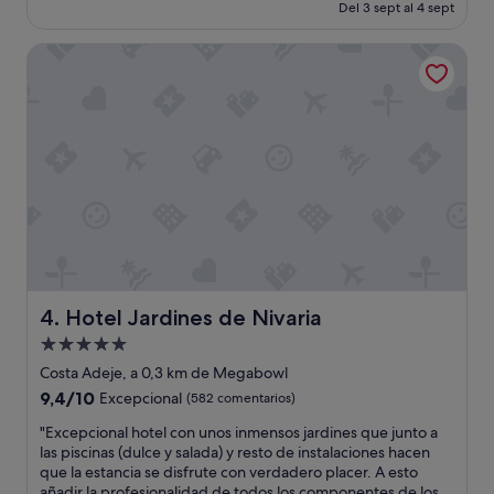
actual
Del 3 sept al 4 sept
i
o
es
c
m
de
e
Hotel Jardines de Nivaria
a
323 €
.
r
"
a
v
i
l
l
o
s
o
,
c
e
r
Hotel Jardines de Nivaria
4. Hotel Jardines de Nivaria
c
Alojamiento
a
de
d
Costa Adeje, a 0,3 km de Megabowl
e
5.0 estrellas
9.4
9,4/10
Excepcional
(582 comentarios)
t
sobre
o
"
"Excepcional hotel con unos inmensos jardines que junto a
10,
d
E
las piscinas (dulce y salada) y resto de instalaciones hacen
Excepcional,
o
x
que la estancia se disfrute con verdadero placer. A esto
(582 comentarios)
y
c
añadir la profesionalidad de todos los componentes de los