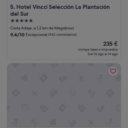
s
Hotel Vincci Selección La Plantación del Sur
5. Hotel Vincci Selección La Plantación
o
del Sur
s
j
Alojamiento
a
de
Costa Adeje, a 1,2 km de Megabowl
r
5.0 estrellas
9.4
9,4/10
Excepcional
(932 comentarios)
d
sobre
i
El
235 €
10,
n
precio
Excepcional,
incluye tasas e impuestos
e
actual
Del 13 ago al 14 ago
(932 comentarios)
s
es
q
de
Bahia del Duque
u
235 €
e
j
u
n
t
o
a
l
a
s
p