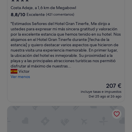
Alojamiento
r
d
de
Costa Adeje, a 1,6 km de Megabowl
h
a
4.0 estrellas
a
r
8.8
8,8/10
Excelente
(421 comentarios)
b
e
sobre
"
"Estimados Señores del Hotel Gran Tinerfe, Me dirijo a
e
p
10,
E
ustedes para expresar mi más sincera gratitud y valoración
r
e
Excelente,
s
por la excelente estancia que hemos tenido en su hotel. Nos
c
t
(421 comentarios)
t
alojamos en el Hotel Gran Tinerfe durante [fecha de la
o
i
i
estancia] y quiero destacar varios aspectos que hicieron de
n
r
m
nuestra visita una experiencia memorable. En primer lugar,
s
e
a
la ubicación del hotel es inmejorable. Su proximidad a la
e
m
d
playa y a las principales atracciones turísticas nos permitió
g
o
o
disfrutar al máximo de nuestras...
u
s
s
Victor
i
.
S
Ver menos
d
"
e
o
El
207 €
ñ
e
precio
incluye tasas e impuestos
o
s
actual
Del 25 ago al 26 ago
r
t
es
e
e
de
Hotel Riu Arecas - Adults Only
s
g
207 €
d
r
e
a
l
n
H
e