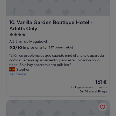
l
n
a
a
p
l
r
.
o
Vanilla Garden Boutique Hotel - Adults Only
10. Vanilla Garden Boutique Hotel -
M
f
u
Adults Only
e
c
Alojamiento
s
h
i
de
o
A 2,3 km de Megabowl
o
4.0 estrellas
s
9.2
9,2/10
Impresionante
(227 comentarios)
n
d
sobre
a
e
"
"El único problema es que cuando miré el anuncio aparecía
10,
l
t
E
como que tenía aparcamiento, pero esta ubicación no lo
Impresionante,
i
a
l
tiene. Sólo hay aparcamiento público."
(227 comentarios)
d
l
ú
Stephen
a
l
n
Ver menos
d
e
i
El
161 €
d
s
c
precio
e
incluye tasas e impuestos
y
o
actual
t
Del 18 ago al 19 ago
s
p
es
o
e
r
de
d
Tivoli la Caleta Resort
r
o
161 €
o
v
b
s
i
l
l
c
e