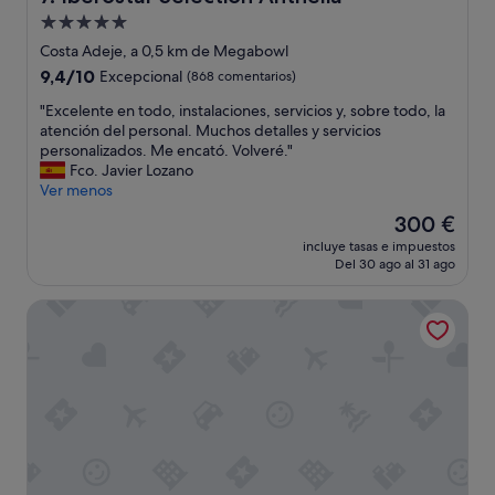
t
Alojamiento
o
d
de
Costa Adeje, a 0,5 km de Megabowl
e
5.0 estrellas
9.4
9,4/10
Excepcional
(868 comentarios)
i
sobre
n
"
"Excelente en todo, instalaciones, servicios y, sobre todo, la
10,
s
E
atención del personal. Muchos detalles y servicios
Excepcional,
t
x
personalizados. Me encató. Volveré."
(868 comentarios)
a
c
Fco. Javier Lozano
l
e
Ver menos
a
l
El
300 €
c
e
precio
i
incluye tasas e impuestos
n
actual
o
Del 30 ago al 31 ago
t
es
n
e
de
e
Hyatt Ziva Jardín Tropical Tenerife
e
300 €
s
n
h
t
a
o
c
d
e
o
n
,
q
i
u
n
e
s