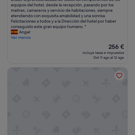
s
e
equipos del hotel, desde la recepción, pasando por los
ú
p
maitres, camareros y servicio de habitaciones, siempre
p
c
atendiendo con exquisita amabilidad y una sonrisa.
e
i
Felicitaciones a todos y a la Dirección del hotel por haber
r
o
conseguido este gran equipo humano. "
t
n
Angel
r
a
Ver menos
a
l
El
256 €
n
h
precio
q
incluye tasas e impuestos
o
actual
Del 11 ago al 12 ago
u
t
es
i
e
de
l
Hotel Vincci Selección La Plantación del Sur
l
256 €
o
c
V
o
o
n
l
u
v
n
e
o
r
s
e
i
m
n
o
m
s
e
"
n