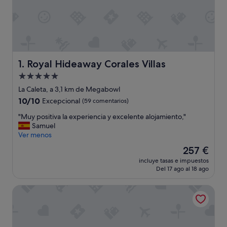
Royal Hideaway Corales Villas
1. Royal Hideaway Corales Villas
Alojamiento
de
La Caleta, a 3,1 km de Megabowl
5.0 estrellas
10.0
10/10
Excepcional
(59 comentarios)
sobre
"
"Muy positiva la experiencia y excelente alojamiento,"
10,
M
Samuel
Excepcional,
u
Ver menos
(59 comentarios)
y
El
257 €
p
precio
incluye tasas e impuestos
o
actual
Del 17 ago al 18 ago
s
es
i
de
Royal Hideaway Corales Suites, part of Barceló Hotel Gro
t
257 €
i
v
a
l