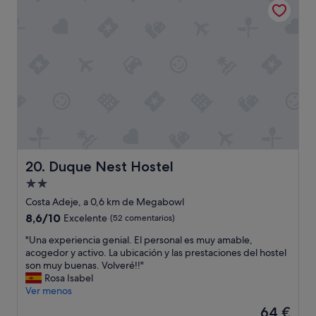
208 €
u
e
s
,
t
u
e
n
d
a
e
s
s
o
p
r
a
p
r
r
a
e
e
s
x
a
Duque Nest Hostel
20. Duque Nest Hostel
p
a
Alojamiento
r
g
e
de
r
Costa Adeje, a 0,6 km de Megabowl
s
a
2.0 estrellas
8.6
8,6/10
Excelente
(52 comentarios)
a
d
sobre
r
a
"
"Una experiencia genial. El personal es muy amable,
10,
m
b
U
acogedor y activo. La ubicación y las prestaciones del hostel
Excelente,
i
l
n
son muy buenas. Volveré!!"
(52 comentarios)
m
e
a
Rosa Isabel
á
y
e
Ver menos
s
m
x
El
64 €
s
a
p