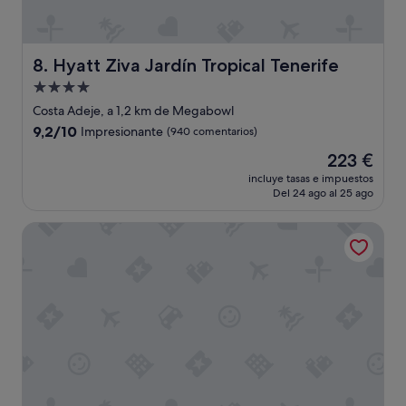
l
t
a
a
e
l
s
a
Hyatt Ziva Jardín Tropical Tenerife
8. Hyatt Ziva Jardín Tropical Tenerife
t
c
a
Alojamiento
i
n
de
o
Costa Adeje, a 1,2 km de Megabowl
c
n
4.0 estrellas
9.2
9,2/10
Impresionante
(940 comentarios)
i
e
sobre
a
s
El
223 €
10,
s
,
precio
Impresionante,
incluye tasas e impuestos
e
s
actual
Del 24 ago al 25 ago
(940 comentarios)
d
e
es
i
r
de
Hotel Riu Palace Tenerife
s
v
223 €
f
i
r
c
u
i
t
o
e
s
c
y
o
,
n
s
v
o
e
b