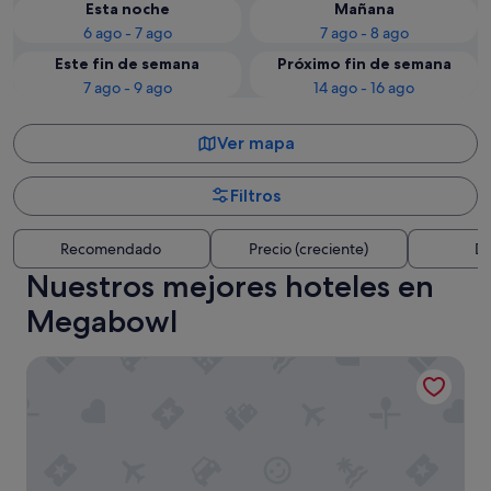
Esta noche
Mañana
6 ago - 7 ago
7 ago - 8 ago
Este fin de semana
Próximo fin de semana
7 ago - 9 ago
14 ago - 16 ago
Ver mapa
Filtros
Recomendado
Precio (creciente)
Di
Nuestros mejores hoteles en
Megabowl
Royal Hideaway Corales Villas