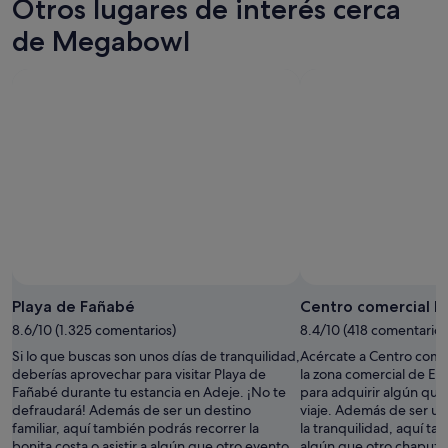
Otros lugares de interés cerca
a
"
c
l
i
de Megabowl
o
o
j
n
a
e
m
s
o
d
s
e
e
l
n
h
e
o
l
s
H
t
o
e
t
l
e
s
Foto de Antje Te
Foto
l
o
gratuita
Playa de Fañabé
Centro comercial P
G
n
de
r
m
8.6/10 (1.325 comentarios)
8.4/10 (418 comentarios
Antje
a
u
Si lo que buscas son unos días de tranquilidad,
Acércate a Centro comer
Te
n
y
deberías aprovechar para visitar Playa de
la zona comercial de El
T
b
Fañabé durante tu estancia en Adeje. ¡No te
para adquirir algún que
i
u
defraudará! Además de ser un destino
viaje. Además de ser un
n
e
familiar, aquí también podrás recorrer la
la tranquilidad, aquí t
e
n
bonita costa o asistir a algún que otro evento
algún que otro chapuzón