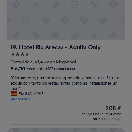
o
q
t
u
e
i
l
p
G
o
r
h
a
u
n
m
T
a
Hotel Riu Arecas - Adults Only
19. Hotel Riu Arecas - Adults Only
i
n
Alojamiento
n
o
de
e
.
Costa Adeje, a 1,4 km de Megabowl
r
4.0 estrellas
"
8.6
8,6/10
Excelente
(427 comentarios)
f
sobre
e
"
"Ciertamente, una sorpresa agradable y maravillosa. El trato
10,
,
C
exquisito y tanto los restaurantes como las instalaciones un
Excelente,
M
i
lujo. "
(427 comentarios)
e
e
EMILIO JOSÉ
d
r
Ver menos
i
t
El
208 €
r
a
precio
i
incluye tasas e impuestos
m
actual
Del 9 ago al 10 ago
j
e
es
o
n
de
a
Duque Nest Hostel
t