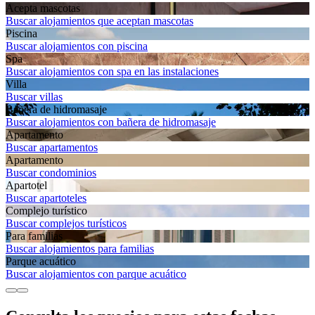
Acepta mascotas
Buscar alojamientos que aceptan mascotas
Piscina
Buscar alojamientos con piscina
Spa
Buscar alojamientos con spa en las instalaciones
Villa
Buscar villas
Bañera de hidromasaje
Buscar alojamientos con bañera de hidromasaje
Apartamento
Buscar apartamentos
Apartamento
Buscar condominios
Apartotel
Buscar apartoteles
Complejo turístico
Buscar complejos turísticos
Para familias
Buscar alojamientos para familias
Parque acuático
Buscar alojamientos con parque acuático