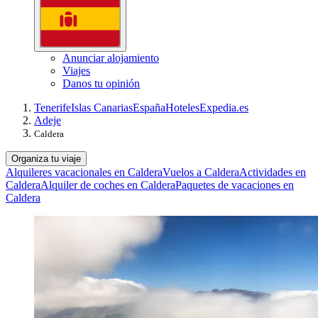
Anunciar alojamiento
Viajes
Danos tu opinión
Tenerife
Islas Canarias
España
Hoteles
Expedia.es
Adeje
Caldera
Organiza tu viaje
Alquileres vacacionales en Caldera
Vuelos a Caldera
Actividades en
Caldera
Alquiler de coches en Caldera
Paquetes de vacaciones en
Caldera