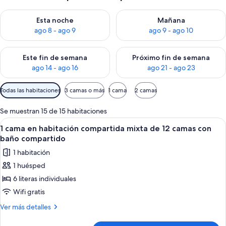
Consulta la disponibilidad para esta noche, ago 8 - ago 9
Consulta la disponibilidad pa
Esta noche
Mañana
ago 8 - ago 9
ago 9 - ago 10
Consulta la disponibilidad para este fin de semana, ago 14 - a
Consulta la disponibilidad par
Este fin de semana
Próximo fin de semana
ago 14 - ago 16
ago 21 - ago 23
Filtros
Todas las habitaciones
3 camas o más
1 cama
2 camas
disponibles
para
Se muestran 15 de 15 habitaciones
las
Abrir
Un pasillo con literas, suelo de baldosa
5
1 cama en habitación compartida mixta de 12 camas con
habitaciones
todas
baño compartido
las
1 habitación
fotos
1 huésped
de
6 literas individuales
1
cama
Wifi gratis
en
Más
Ver más detalles
habitación
detalles
de