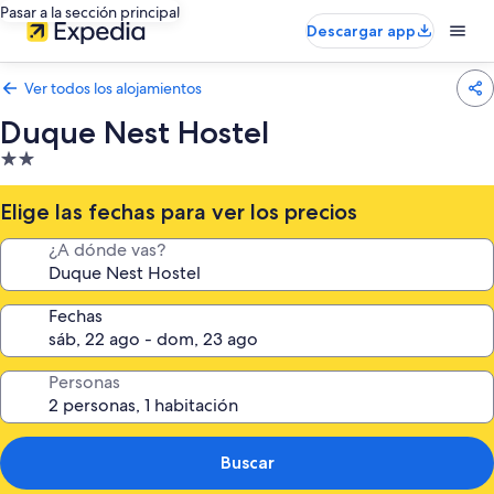
Pasar a la sección principal
Descargar app
Ver todos los alojamientos
Duque Nest Hostel
Alojamiento
de
2.0 estrellas
Elige las fechas para ver los precios
¿A dónde vas?
Fechas
Personas
Buscar