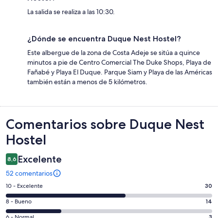
La salida se realiza a las 10:30.
¿Dónde se encuentra Duque Nest Hostel?
Este albergue de la zona de Costa Adeje se sitúa a quince
minutos a pie de Centro Comercial The Duke Shops, Playa de
Fañabé y Playa El Duque. Parque Siam y Playa de las Américas
también están a menos de 5 kilómetros.
Comentarios
Comentarios sobre Duque Nest
Hostel
Excelente
8,6
52 comentarios
30
10 - Excelente
30
comentarios
14
8 - Bueno
14
de
comentarios
un
3
6 - Normal
3