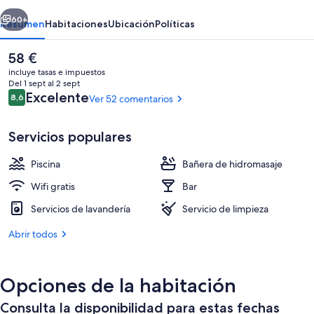
erior
Siguiente
60+
Resumen
Habitaciones
Ubicación
Políticas
El
58 €
precio
incluye tasas e impuestos
actual
Del 1 sept al 2 sept
es
Comentarios
Excelente
8,6
Ver 52 comentarios
8,6 de 10
de
58 €
Servicios populares
Piscina
Bañera de hidromasaje
Una piscina al aire libre
Wifi gratis
Bar
Servicios de lavandería
Servicio de limpieza
Abrir todos
Opciones de la habitación
Consulta la disponibilidad para estas fechas