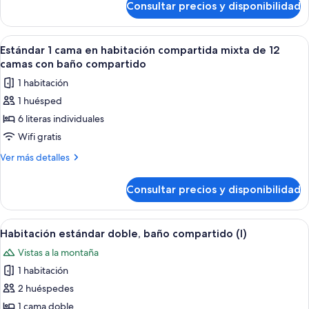
compartida
Consultar precios y disponibilidad
1
mixta
cama
de
en
Abrir
Un pasillo con literas, suelo de baldosa
5
12
habitación
Estándar 1 cama en habitación compartida mixta de 12
todas
compartida
camas
camas con baño compartido
mixta
las
con
1 habitación
de
fotos
baño
12
1 huésped
de
camas
compartido
6 literas individuales
Estándar
con
baño
1
Wifi gratis
compartido
cama
Más
Ver más detalles
en
detalles
de
habitación
Consultar precios y disponibilidad
Estándar
compartida
1
mixta
cama
Abrir
Un dormitorio con cama, mesita de no
7
de
en
Habitación estándar doble, baño compartido (I)
todas
habitación
12
Vistas a la montaña
compartida
las
camas
mixta
1 habitación
fotos
con
de
de
2 huéspedes
12
baño
Habitación
camas
1 cama doble