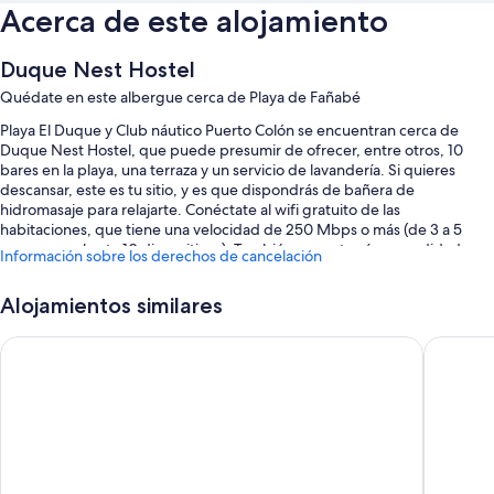
Acerca de este alojamiento
Duque Nest Hostel
Quédate en este albergue cerca de Playa de Fañabé
Playa El Duque y Club náutico Puerto Colón se encuentran cerca de
Duque Nest Hostel, que puede presumir de ofrecer, entre otros, 10
bares en la playa, una terraza y un servicio de lavandería. Si quieres
descansar, este es tu sitio, y es que dispondrás de bañera de
hidromasaje para relajarte. Conéctate al wifi gratuito de las
habitaciones, que tiene una velocidad de 250 Mbps o más (de 3 a 5
personas, o hasta 10 dispositivos). También encontrarás comodidades
Información sobre los derechos de cancelación
como una zona de ocio al aire libre.
También te encantarán estos servicios:
Alojamientos similares
Una piscina al aire libre
Laguna Park 2
Pensión 
Espacios sin humos, muebles de exterior y área para parrillas
Características de la habitación
Todas las habitaciones en Duque Nest Hostel tienen características que
incluyen bañeras de hidromasaje privadas al aire libre y piscinas
privadas, además de ciertas comodidades adicionales, como wifi gratis