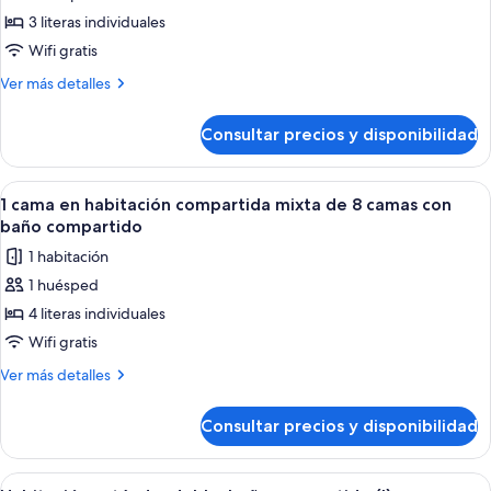
baño
cama
3 literas individuales
compartido
en
Wifi gratis
habitación
Más
Ver más detalles
compartida
detalles
femenina
de
Consultar precios y disponibilidad
1
de
cama
6
en
Abrir
Un dormitorio con literas, cortinas co
camas
6
habitación
1 cama en habitación compartida mixta de 8 camas con
todas
compartida
con
baño compartido
femenina
las
baño
1 habitación
de
fotos
compartido
6
1 huésped
de
camas
4 literas individuales
1
con
baño
cama
Wifi gratis
compartido
en
Más
Ver más detalles
habitación
detalles
de
compartida
Consultar precios y disponibilidad
1
mixta
cama
de
en
Abrir
Un dormitorio con cama, ventana con co