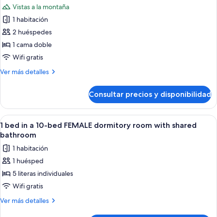
compartido
Vistas a la montaña
(II)
las
1 habitación
fotos
de
2 huéspedes
Habitación
1 cama doble
doble
Wifi gratis
superior,
Más
Ver más detalles
baño
detalles
privado
de
Consultar precios y disponibilidad
Habitación
doble
superior,
Abrir
Un dormitorio con literas, cortinas co
6
baño
1 bed in a 10-bed FEMALE dormitory room with shared
todas
privado
bathroom
las
1 habitación
fotos
1 huésped
de
5 literas individuales
1
bed
Wifi gratis
in
Más
Ver más detalles
a
detalles