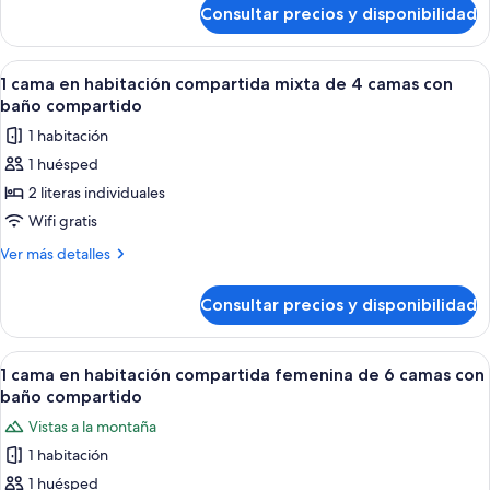
de
10-
Consultar precios y disponibilidad
1
bed
bed
FEMALE
in
Abrir
Una fila de literas con cortinas verde
5
dormitory
a
1 cama en habitación compartida mixta de 4 camas con
todas
10-
room
baño compartido
bed
las
with
1 habitación
FEMALE
fotos
shared
dormitory
1 huésped
de
room
bathroom
2 literas individuales
1
with
shared
cama
Wifi gratis
bathroom
en
Más
Ver más detalles
habitación
detalles
de
compartida
Consultar precios y disponibilidad
1
mixta
cama
de
en
Abrir
Habitación con literas, cortinas color
6
4
habitación
1 cama en habitación compartida femenina de 6 camas con
todas
compartida
camas
baño compartido
mixta
las
con
Vistas a la montaña
de
fotos
baño
4
1 habitación
de
camas
compartido
1 huésped
1
con