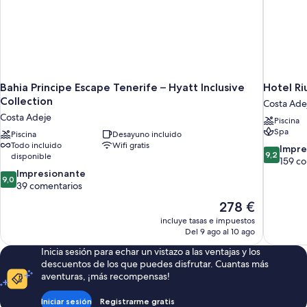
Bahia Principe Escape Tenerife – Hyatt Inclusive
Hotel Ri
Collection
Costa Ade
Costa Adeje
Piscina
Spa
Piscina
Desayuno incluido
Todo incluido
Wifi gratis
9.2
Impre
9,2
disponible
sobre
159 c
9.0
10,
Impresionante
9,0
sobre
Impresion
39 comentarios
10,
159 comen
El
278 €
Impresionante,
precio
incluye tasas e impuestos
39 comentarios
actual
Del 9 ago al 10 ago
es
Inicia sesión para echar un vistazo a las ventajas y los
de
descuentos de los que puedes disfrutar. Cuantas más
278 €
aventuras, ¡más recompensas!
Iniciar sesión
Registrarme gratis