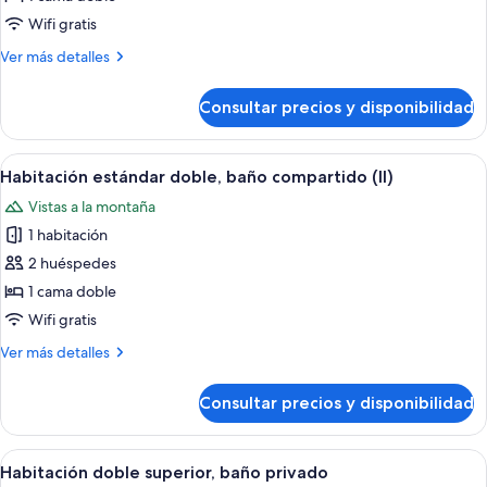
compartido
con
estándar
Wifi gratis
baño
doble,
compartido
Más
Ver más detalles
baño
detalles
compartido
de
Consultar precios y disponibilidad
Habitación
(I)
estándar
doble,
Abrir
Una cama con cabecera de madera, d
6
baño
Habitación estándar doble, baño compartido (II)
todas
compartido
Vistas a la montaña
(I)
las
1 habitación
fotos
de
2 huéspedes
Habitación
1 cama doble
estándar
Wifi gratis
doble,
Más
Ver más detalles
baño
detalles
compartido
de
Consultar precios y disponibilidad
Habitación
(II)
estándar
doble,
Abrir
Un dormitorio con cama, almohadas, un
2
baño
Habitación doble superior, baño privado
todas