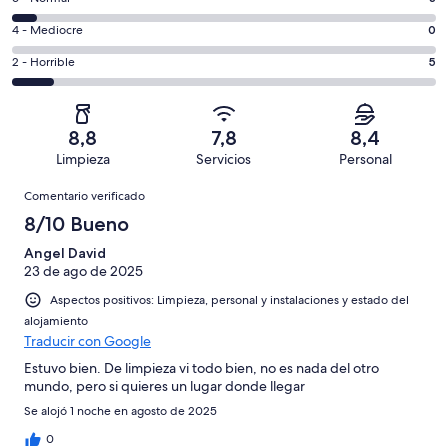
de
total
comentarios
un
0
4 - Mediocre
0
de
de
total
comentarios
52
un
5
2 - Horrible
5
de
de
con
total
comentarios
52
un
una
de
de
con
total
puntuación
52
un
una
de
8,8
7,8
8,4
de
con
total
puntuación
52
Limpieza
Servicios
Personal
10
una
de
de
con
Comentarios
-
puntuación
52
8
Comentario verificado
una
Excelente
de
con
-
puntuación
8/10 Bueno
6
una
Bueno
de
-
puntuación
Angel David
4
Normal
23 de ago de 2025
de
-
2
Aspectos positivos: Limpieza, personal y instalaciones y estado del
Mediocre
-
alojamiento
Horrible
Traducir con Google
Estuvo bien. De limpieza vi todo bien, no es nada del otro
mundo, pero si quieres un lugar donde llegar
Se alojó 1 noche en agosto de 2025
0