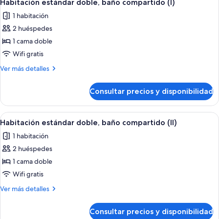
6
8
habitación
Habitación estándar doble, baño compartido (I)
todas
compartida
camas
1 habitación
mixta
las
con
de
2 huéspedes
fotos
baño
8
de
1 cama doble
camas
compartido
Habitación
con
Wifi gratis
baño
estándar
Más
Ver más detalles
compartido
doble,
detalles
baño
de
Consultar precios y disponibilidad
Habitación
compartido
estándar
(I)
doble,
Abrir
Un dormitorio con cama, mesita de no
5
baño
Habitación estándar doble, baño compartido (II)
todas
compartido
1 habitación
(I)
las
2 huéspedes
fotos
de
1 cama doble
Habitación
Wifi gratis
estándar
Más
Ver más detalles
doble,
detalles
baño
de
Consultar precios y disponibilidad
Habitación
compartido