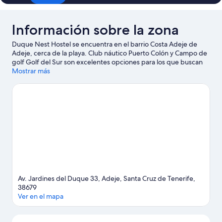
Información sobre la zona
Duque Nest Hostel se encuentra en el barrio Costa Adeje de
Adeje, cerca de la playa. Club náutico Puerto Colón y Campo de
golf Golf del Sur son excelentes opciones para los que buscan
unas vacaciones activas, pero si prefieres sumergirte en la
Mostrar más
naturaleza, Playa de Fañabé y Playa El Duque son lo que
necesitas. ¿Te apetece disfrutar de un evento especial? Puedes
buscar el calendario de Tenerife Top Training. Si quieres
opciones para una noche diferente, Espectáculo medieval del
Castillo de San Miguel es un buen punto de partida.
Ver guía de
viaje de Adeje
Ver más albergues en Adeje
Av. Jardines del Duque 33, Adeje, Santa Cruz de Tenerife,
38679
Ver en el mapa
Mapa