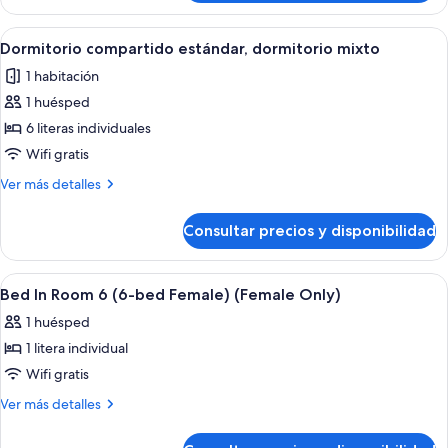
estándar
(II)
doble,
Abrir
Cortinas opacas, wifi gratis, ropa de 
1
baño
Dormitorio compartido estándar, dormitorio mixto
todas
compartido
1 habitación
(II)
las
1 huésped
fotos
de
6 literas individuales
Dormitorio
Wifi gratis
compartido
Más
Ver más detalles
estándar,
detalles
dormitorio
de
Consultar precios y disponibilidad
Dormitorio
mixto
compartido
estándar,
Abrir
Interior
2
dormitorio
Bed In Room 6 (6-bed Female) (Female Only)
todas
mixto
1 huésped
las
1 litera individual
fotos
de
Wifi gratis
Bed
Más
Ver más detalles
In
detalles
de
Room