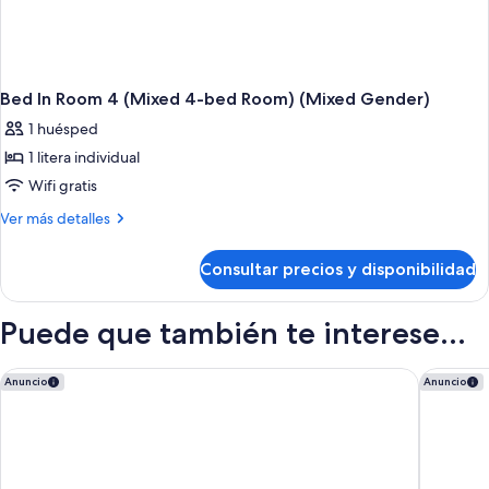
Bed In Room 4 (Mixed 4-bed Room) (Mixed Gender)
1 huésped
1 litera individual
Wifi gratis
Más
Ver más detalles
detalles
de
Consultar precios y disponibilidad
Bed
In
Room
Puede que también te interese...
4
(Mixed
4-
Bahia Principe Escape Tenerife – Hyatt Inclusive Collection
Hotel Ri
Anuncio
Anuncio
bed
Room)
(Mixed
Gender)