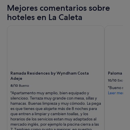
para
e
a
Mejores comentarios sobre
una
x
s
estancia
t
a
hoteles en La Caleta
de
r
n
1 noche
a
d
y
ñ
Ramada Residences by Wyndham Costa Adeje
Paloma Bea
o
2 adultos.
a
p
Los
.
o
precios
E
r
y
l
l
la
d
o
disponibilidad
e
s
están
s
m
sujetos
a
a
Ramada Residences by Wyndham Costa
Paloma Be
a
y
i
Adeje
cambios.
u
10/10
Excelen
t
Pueden
n
8/10
Bueno
"Bueno muy
r
aplicarse
o
"Apartamento muy amplio, bien equipado y
Leer menos
e
términos
e
silencioso. Terraza muy grande con mesa, sillas y
s
y
s
hamacas. Buenas limpieza y muy cómodo. La pega
,
condiciones
b
es que tienes que alojarte más de 8 noches para
c
adicionales.
a
que entren a limpiar y cambien toallas, y los
a
s
horarios de los servicios estan muy adaptados al
m
t
mercado inglés, por ejemplo la piscina cierra a las
a
a
7. Tambien como punto a mejorar, en nuestro
r