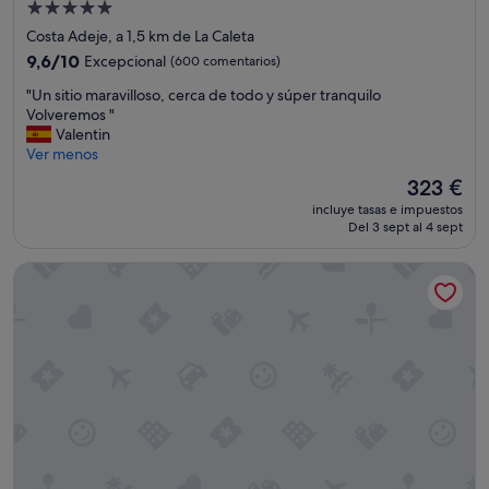
Alojamiento
s
de
Costa Adeje, a 1,5 km de La Caleta
j
5.0 estrellas
a
9.6
9,6/10
Excepcional
(600 comentarios)
r
sobre
"
"Un sitio maravilloso, cerca de todo y súper tranquilo
d
10,
U
Volveremos "
i
Excepcional,
n
Valentin
n
(600 comentarios)
s
Ver menos
e
i
s
El
323 €
t
q
precio
incluye tasas e impuestos
i
u
actual
Del 3 sept al 4 sept
o
e
es
m
j
de
Iberostar Selection Anthelia
a
u
323 €
r
n
a
t
v
o
i
a
l
l
l
a
o
s
s
p
o
i
,
s
c