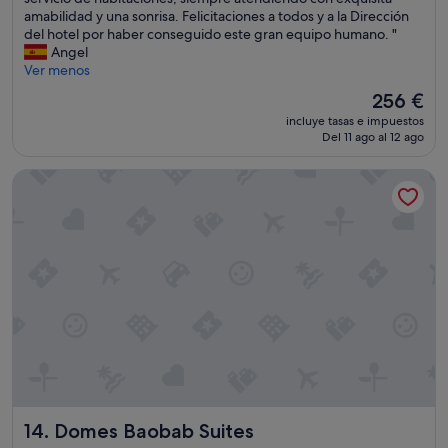
c
amabilidad y una sonrisa. Felicitaciones a todos y a la Dirección
i
del hotel por haber conseguido este gran equipo humano. "
o
Angel
n
Ver menos
a
El
256 €
l
precio
incluye tasas e impuestos
h
actual
Del 11 ago al 12 ago
o
es
t
de
Domes Baobab Suites
e
256 €
l
c
o
n
u
n
o
s
i
n
m
e
n
Domes Baobab Suites
14. Domes Baobab Suites
s
o