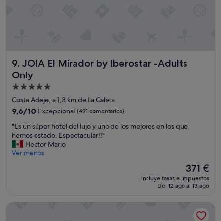
o
r
p
r
e
s
JOIA El Mirador by Iberostar -Adults Only
9. JOIA El Mirador by Iberostar -Adults
a
a
Only
g
Alojamiento
r
de
a
Costa Adeje, a 1,3 km de La Caleta
d
5.0 estrellas
9.6
9,6/10
Excepcional
(491 comentarios)
a
sobre
b
"
"Es un súper hotel del lujo y uno de los mejores en los que
10,
l
E
hemos estado. Espectacular!!"
Excepcional,
e
s
Hector Mario
(491 comentarios)
y
u
Ver menos
m
n
El
371 €
a
s
precio
r
incluye tasas e impuestos
ú
actual
a
Del 12 ago al 13 ago
p
es
v
e
de
i
Bahia del Duque
r
371 €
l
h