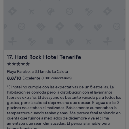
e
"
s
s
o
t
b
a
r
n
e
c
t
i
o
a
d
s
o
e
,
d
Hard Rock Hotel Tenerife
17. Hard Rock Hotel Tenerife
l
i
a
s
Alojamiento
a
f
de
Playa Paraíso, a 3,1 km de La Caleta
t
r
5.0 estrellas
8.8
e
8,8/10
Excelente
(1.010 comentarios)
u
sobre
n
t
"
"El hotel no cumple con las expectativas de un 5 estrellas. La
10,
c
e
E
habitación es cómoda pero la distribución con el lavamanos
Excelente,
i
c
l
fuera es extraña. El desayuno es bastante variado para todos los
(1.010 comentarios)
ó
o
h
gustos, pero la calidad deja mucho que desear. El agua de las 3
n
n
o
piscinas no estaban climatizadas. Básicamente aumentaban la
d
v
t
temperatura cuando tenían ganas. Me parece fatal teniendo en
e
e
e
cuenta que fuimos a mediados de diciembre y ya el clima
l
r
l
ameritaba que sean climatizadas. El personal amable pero
p
d
n
hemos tenido un...