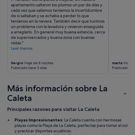
n
apartamento saltaron los plomos un par de días y
e
t
cada vez que salíamos teníamos la incertidumbre
r
e
de si saltaban y se echaba a perder lo que
o
v
teníamos en la nevera. También decir que tuvimos
s
a
un problema con la lavadora y vinieron enseguida
y
r
a arreglarlo. En general muy buena estancia, cerca
s
i
de supermercados y buena zona con buenas
e
a
vistas."
r
d
Leer menos
v
o
i
p
c
a
Sergio
Viaje de 8 noches
marta
Viaje d
i
r
Publicado hace 3 días
Publicado ha
o
a
d
t
e
o
Más información sobre La
h
d
a
o
Caleta
b
s
i
l
t
Principales razones para visitar La Caleta
o
a
s
c
Playas Impresionantes:
La Caleta cuenta con hermosas
g
i
playas como la Playa de La Caleta, perfectas para tomar el sol
u
o
y practicar deportes acuáticos.
s