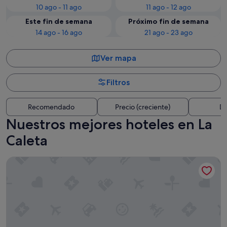
10 ago - 11 ago
11 ago - 12 ago
Este fin de semana
Próximo fin de semana
14 ago - 16 ago
21 ago - 23 ago
Ver mapa
Filtros
Recomendado
Precio (creciente)
Di
Nuestros mejores hoteles en La
Caleta
Tivoli la Caleta Resort