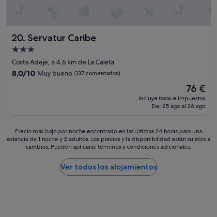
c
l
l
i
e
h
ó
.
o
n
C
t
Servatur Caribe
c
20. Servatur Caribe
a
e
o
l
Alojamiento
l
n
i
,
de
Costa Adeje, a 4,6 km de La Caleta
e
d
d
3.0 estrellas
l
a
8.0
8,0/10
Muy bueno
(137 comentarios)
e
l
d
sobre
s
El
76 €
a
p
10,
d
precio
v
r
Muy
incluye tasas e impuestos
e
actual
a
e
Del 25 ago al 26 ago
bueno,
l
es
m
c
(137 comentarios)
a
de
a
i
r
76 €
Precio
Precio más bajo por noche encontrado en las últimas 24 horas para una
n
o
e
estancia de 1 noche y 2 adultos. Los precios y la disponibilidad están sujetos a
más
o
b
c
cambios. Pueden aplicarse términos y condiciones adicionales.
bajo
s
u
e
por
f
e
p
noche
Ver todos los alojamientos
u
n
c
encontrado
e
o
i
en
r
"
ó
las
a
n
últimas
e
,
24 horas
s
p