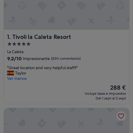
Tivoli la Caleta Resort
1. Tivoli la Caleta Resort
Alojamiento
de
La Caleta
5.0 estrellas
9.2
9,2/10
Impresionante
(830 comentarios)
sobre
"
"Great location and very helpful stafff"
10,
G
Taylor
Impresionante,
r
Ver menos
(830 comentarios)
e
El
288 €
a
precio
incluye tasas e impuestos
t
actual
Del 1 sept al 2 sept
l
es
o
de
H10 Costa Adeje Palace
c
288 €
a
t
i
o