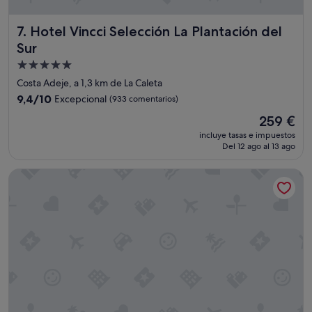
t
s
Hotel Vincci Selección La Plantación del Sur
7. Hotel Vincci Selección La Plantación del
l
e
Sur
v
Alojamiento
e
de
l
Costa Adeje, a 1,3 km de La Caleta
a
5.0 estrellas
9.4
9,4/10
Excepcional
(933 comentarios)
n
sobre
d
El
259 €
10,
s
precio
Excepcional,
incluye tasas e impuestos
e
actual
Del 12 ago al 13 ago
(933 comentarios)
r
es
v
de
Hotel Riu Arecas - Adults Only
i
259 €
c
e
.
"