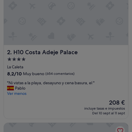
n
a
n
d
v
e
r
y
h
H10 Costa Adeje Palace
2. H10 Costa Adeje Palace
e
l
Alojamiento
p
de
La Caleta
f
4.0 estrellas
u
8.2
8,2/10
Muy bueno
(654 comentarios)
l
sobre
"
"Ni vistas a la playa, desayuno y cena basura, el "
s
10,
N
Pablo
t
Muy
i
Ver menos
a
bueno,
v
f
(654 comentarios)
El
208 €
i
f
precio
incluye tasas e impuestos
s
f
actual
Del 10 sept al 11 sept
t
"
es
a
de
Royal Hideaway Corales Beach, part of Barceló Hotel Group
s
208 €
a