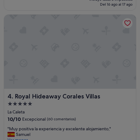
actual
r
Del 16 ago al 17 ago
n
es
a
g
de
,
Royal Hideaway Corales Villas
e
348 €
e
n
l
e
"
r
a
l
"
Royal Hideaway Corales Villas
4. Royal Hideaway Corales Villas
Alojamiento
de
La Caleta
5.0 estrellas
10.0
10/10
Excepcional
(60 comentarios)
sobre
"
"Muy positiva la experiencia y excelente alojamiento,"
10,
M
Samuel
Excepcional,
u