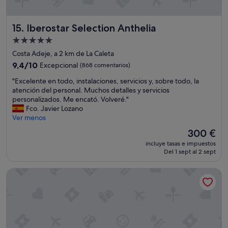
c
e
i
r
n
Iberostar Selection Anthelia
15. Iberostar Selection Anthelia
c
a
a
s
Alojamiento
d
(
de
Costa Adeje, a 2 km de La Caleta
e
d
5.0 estrellas
t
9.4
u
9,4/10
Excepcional
(868 comentarios)
o
sobre
l
"
"Excelente en todo, instalaciones, servicios y, sobre todo, la
d
10,
c
E
atención del personal. Muchos detalles y servicios
o
Excepcional,
e
x
personalizados. Me encató. Volveré."
y
(868 comentarios)
y
c
Fco. Javier Lozano
s
s
e
Ver menos
ú
a
l
p
l
El
300 €
e
e
a
precio
incluye tasas e impuestos
n
r
d
actual
Del 1 sept al 2 sept
t
t
a
es
e
r
)
de
Hostel Neon Tenerife
e
a
y
300 €
n
n
r
t
q
e
o
u
s
d
i
t
o
l
o
,