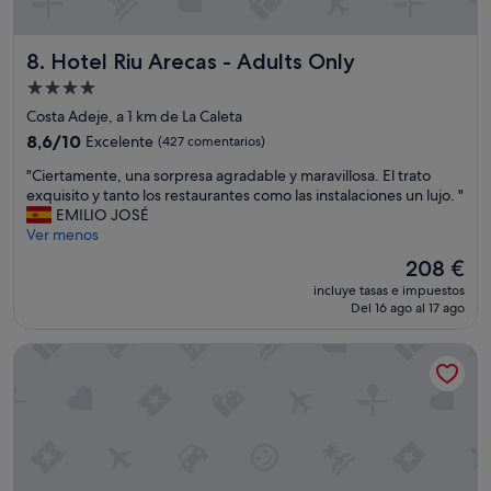
Hotel Riu Arecas - Adults Only
8. Hotel Riu Arecas - Adults Only
Alojamiento
de
Costa Adeje, a 1 km de La Caleta
4.0 estrellas
8.6
8,6/10
Excelente
(427 comentarios)
sobre
"
"Ciertamente, una sorpresa agradable y maravillosa. El trato
10,
C
exquisito y tanto los restaurantes como las instalaciones un lujo. "
Excelente,
i
EMILIO JOSÉ
(427 comentarios)
e
Ver menos
r
El
208 €
t
precio
incluye tasas e impuestos
a
actual
Del 16 ago al 17 ago
m
es
e
de
JOIA El Mirador by Iberostar -Adults Only
n
208 €
t
e
,
u
n
a
s