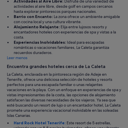
n
Actividades al Aire Libre:
Disfrute de una variedad de
t
e
actividades al aire libre, desde golf en campos cercanos
o
s
hasta explorar pintorescos parques nacionales.
s
,
Barrio con Encanto:
La zona ofrece un ambiente amigable
,
s
con cocina local y una cultura vibrante.
p
i
Alojamiento Relajante:
Elija entre lujosos resorts y
e
e
encantadores hoteles con experiencias de spa y vistas a la
r
m
costa.
o
p
Experiencias Inolvidables:
Ideal para escapadas
l
r
románticas o vacaciones familiares, La Caleta garantiza
a
e
recuerdos duraderos.
c
a
Leer menos
a
t
l
Encuentra grandes hoteles cerca de La Caleta
e
i
n
La Caleta, enclavada en la pintoresca región de Adeje en
d
d
Tenerife, ofrece una deliciosa selección de hoteles y resorts
a
i
perfectos para una escapada familiar o unas relajantes
d
e
vacaciones en la playa. Con un enfoque en experiencias de spa y
d
n
vistas impresionantes de la costa, las opciones de alojamiento
e
d
satisfacen las diversas necesidades de los viajeros. Ya sea que
j
o
esté buscando un resort de lujo o un encantador hotel, La Caleta
a
c
promete una experiencia vacacional inolvidable en las soleadas
m
o
Islas Canarias.
u
n
c
Hard Rock Hotel Tenerife:
Este resort de 5 estrellas,
e
h