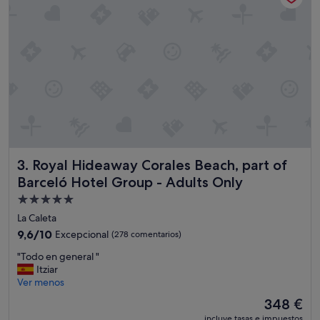
l
a
p
l
a
y
a
,
d
e
s
a
Royal Hideaway Corales Beach, part of Barceló Hotel Grou
3. Royal Hideaway Corales Beach, part of
y
u
Barceló Hotel Group - Adults Only
n
Alojamiento
o
de
y
La Caleta
c
5.0 estrellas
9.6
9,6/10
Excepcional
(278 comentarios)
e
sobre
n
"
"Todo en general "
10,
a
T
Itziar
Excepcional,
b
o
Ver menos
(278 comentarios)
a
d
El
348 €
s
o
precio
u
incluye tasas e impuestos
e