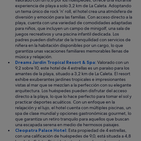
valorado con un 8,8 por los huéspedes, ofrece una vibrante
x
o
experiencia de playa a solo 3,2 km de La Caleta. Adoptando
q
q
un tema único de rock ‘n’ roll, el hotel crea una atmósfera de
u
u
diversión y emoción para las familias. Con acceso directo a la
i
e
playa, cuenta con una variedad de comodidades adaptadas
s
d
para niños, que incluyen un campo de minigolf, una sala de
i
e
juegos recreativos y una piscina infantil dedicada. Los
t
s
padres pueden disfrutar de la tranquilidad con servicios de
a
e
niñera en la habitación disponibles por un cargo, lo que
a
a
garantiza unas vacaciones familiares memorables llenas de
m
r
música y relajación.
a
.
Dreams Jardin Tropical Resort & Spa:
Valorado con un
b
E
9,2 sobre 10, este hotel de 4 estrellas es un paraíso para los
i
l
amantes de la playa, situado a 3,2 km de La Caleta. El resort
l
a
exhibe exuberantes jardines tropicales e impresionantes
i
g
vistas al mar que se mezclan a la perfección con su elegante
d
u
arquitectura. Los huéspedes pueden disfrutar del acceso
a
a
directo a la playa, lo que lo hace perfecto para tomar el sol y
d
d
practicar deportes acuáticos. Con un enfoque en la
y
e
relajación y el lujo, el hotel cuenta con múltiples piscinas, un
u
l
spa de clase mundial y opciones gastronómicas gourmet, lo
n
a
que garantiza un retiro tranquilo para aquellos que buscan
a
s
una escapada serena en medio de hermosos paisajes.
s
3
Cleopatra Palace Hotel:
Esta propiedad de 4 estrellas,
o
p
con una calificación de huéspedes de 9,0, está situada a 4,8
n
i