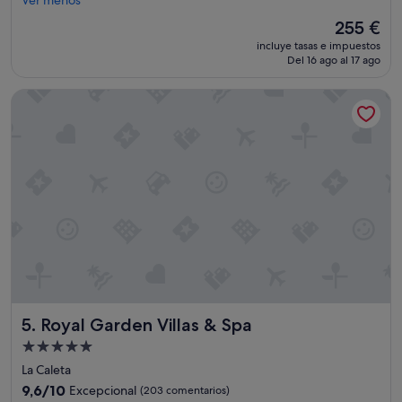
Ver menos
(60 comentarios)
y
El
255 €
p
precio
incluye tasas e impuestos
o
actual
Del 16 ago al 17 ago
s
es
i
de
Royal Garden Villas & Spa
t
255 €
i
v
a
l
a
e
x
p
e
r
i
e
n
Royal Garden Villas & Spa
5. Royal Garden Villas & Spa
c
i
Alojamiento
a
de
La Caleta
y
5.0 estrellas
e
9.6
9,6/10
Excepcional
(203 comentarios)