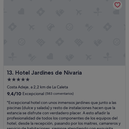
234 €
"
Hotel Jardines de Nivaria
13. Hotel Jardines de Nivaria
Alojamiento
de
Costa Adeje, a 2,2 km de La Caleta
5.0 estrellas
9.4
9,4/10
Excepcional
(583 comentarios)
sobre
"
"Excepcional hotel con unos inmensos jardines que junto a las
10,
E
piscinas (dulce y salada) y resto de instalaciones hacen que la
Excepcional,
x
estancia se disfrute con verdadero placer. A esto añadir la
(583 comentarios)
c
profesionalidad de todos los componentes de los equipos del
e
hotel, desde la recepción, pasando por los maitres, camareros y
p
servicio de habitaciones, siempre atendiendo con exquisita