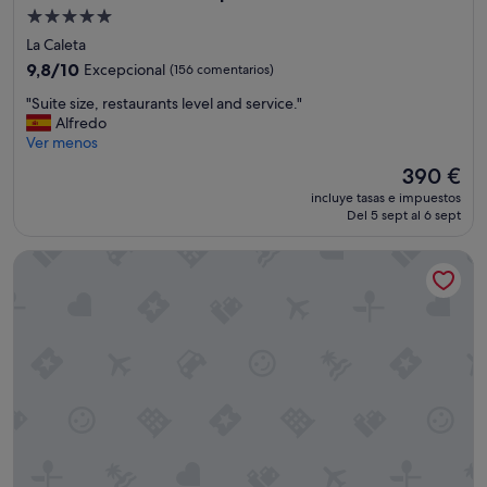
Alojamiento
de
La Caleta
5.0 estrellas
9.8
9,8/10
Excepcional
(156 comentarios)
sobre
"
"Suite size, restaurants level and service."
10,
S
Alfredo
Excepcional,
u
Ver menos
(156 comentarios)
i
El
390 €
t
precio
incluye tasas e impuestos
e
actual
Del 5 sept al 6 sept
s
es
i
de
Hotel Vincci Selección La Plantación del Sur
z
390 €
e
,
r
e
s
t
a
u
r
a
n