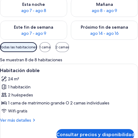
Consulta la disponibilidad para esta noche, ago 7 - ago 8
Consulta la disponibilidad pa
Esta noche
Mañana
ago 7 - ago 8
ago 8 - ago 9
Consulta la disponibilidad para este fin de semana, ago 7 - ag
Consulta la disponibilidad par
Este fin de semana
Próximo fin de semana
ago 7 - ago 9
ago 14 - ago 16
Filtros
Todas las habitaciones
1 cama
2 camas
disponibles
para
Se muestran 8 de 8 habitaciones
las
Abrir
Habitación doble | Caja fuerte, escrito
4
Habitación doble
habitaciones
todas
24 m²
las
1 habitación
fotos
de
2 huéspedes
Habitación
1 cama de matrimonio grande O 2 camas individuales
doble
Wifi gratis
Más
Ver más detalles
detalles
de
Consultar precios y disponibilidad
Habitación