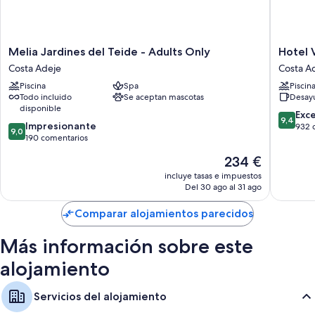
Melia
Hotel
Melia Jardines del Teide - Adults Only
Hotel V
Jardines
Vincci
Costa Adeje
Costa A
del
Selecci
Piscina
Spa
Piscin
Teide
La
Todo incluido
Se aceptan mascotas
Desayu
-
Plantaci
disponible
Adults
del
9.4
Exc
9,4
9.0
Only
Impresionante
Sur
sobre
932 
9,0
sobre
Costa
190 comentarios
Costa
10,
10,
Adeje
Adeje
Excepcio
El
234 €
Impresionante,
932 com
precio
190 comentarios
incluye tasas e impuestos
actual
Del 30 ago al 31 ago
es
de
Comparar alojamientos parecidos
234 €
Más información sobre este
alojamiento
Servicios del alojamiento