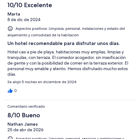
Excelente
de
con
-
puntuación
10/10 Excelente
6
una
Bueno
de
-
puntuación
Marta
4
Normal
8 de dic de 2024
de
-
2
Aspectos positivos: Limpieza, personal, instalaciones y estado del
Mediocre
-
alojamiento y comodidad de la habitación
Horrible
Un hotel recomendable para disfrutar unos días.
Hotel casi a pie de playa, habitaciones muy amplias, limpias y
tranquilas, con terraza. El comedor acogedor, sin masificación
de gente y con la posibilidad de comer en la terraza exterior. El
personal muy amable y atento. Hemos disfrutado mucho estos
días.
Se alojó 5 noches en diciembre de 2024
0
Comentario verificado
8/10 Bueno
Nathan James
25 de abr de 2026
Aspectos positivos: Limpieza, personal, servicios y instalaciones y