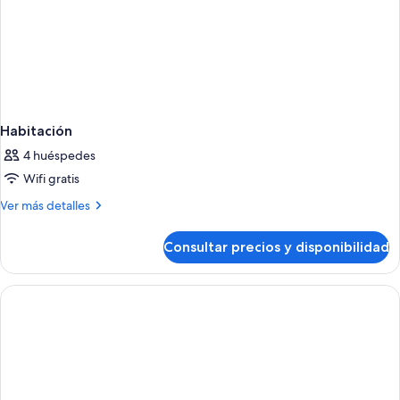
Habitación
4 huéspedes
Wifi gratis
Más
Ver más detalles
detalles
de
Consultar precios y disponibilidad
Habitación