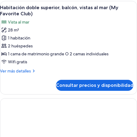
balcón,
Abrir
Un balcón con barandilla de vidrio, dos
5
vistas
Habitación doble superior, balcón, vistas al mar (My
todas
al
Favorite Club)
mar
las
Vista al mar
fotos
28 m²
de
1 habitación
Habitación
doble
2 huéspedes
superior,
1 cama de matrimonio grande O 2 camas individuales
balcón,
Wifi gratis
vistas
Más
Ver más detalles
al
detalles
mar
de
Consultar precios y disponibilidad
Habitación
(My
doble
Favorite
superior,
Club)
balcón,
vistas
al
mar
(My
Favorite
Club)