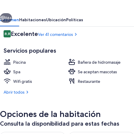
Adeje
-
erior
Siguiente
Adults
116+
Resumen
Habitaciones
Ubicación
Políticas
Only
Comentarios
Excelente
8,8
Ver 41 comentarios
8,8 de 10
Servicios populares
Piscina
Bañera de hidromasaje
Spa
Se aceptan mascotas
Wifi gratis
Restaurante
Una piscina al aire libre, tumbonas
Abrir todos
Opciones de la habitación
Consulta la disponibilidad para estas fechas