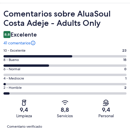
Comentarios
Comentarios sobre AluaSoul
Costa Adeje - Adults Only
Excelente
8,8
41 comentarios
23
10 - Excelente
23
comentarios
15
8 - Bueno
15
de
comentarios
un
0
6 - Normal
0
de
total
comentarios
un
1
4 - Mediocre
1
de
de
total
comentarios
41
un
2
2 - Horrible
2
de
de
con
total
comentarios
41
un
una
de
de
con
total
puntuación
41
un
una
de
9,4
8,8
9,4
de
con
total
puntuación
41
Limpieza
Servicios
Personal
10
una
de
de
con
Comentarios
-
puntuación
41
8
Comentario verificado
una