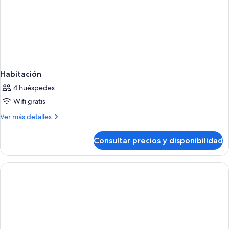
Habitación
4 huéspedes
Wifi gratis
Más
Ver más detalles
detalles
de
Consultar precios y disponibilidad
Habitación