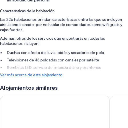
Características de la habitación
Las 226 habitaciones brindan características entre las que se incluyen
aire acondicionado, por no hablar de comodidades como wifi gratis y
cajas fuertes.
Además, otros de los servicios que encontrarás en todas las
habitaciones incluyen:
Duchas con efecto de lluvia, bidés y secadores de pelo
Televisiones de 43 pulgadas con canales por satélite
Bombillas LED, servicio de limpieza diario y escritorios
Ver más acerca de este alojamiento
Alojamientos similares
Melia Jardines del Teide - Adults Only
Hotel Vin