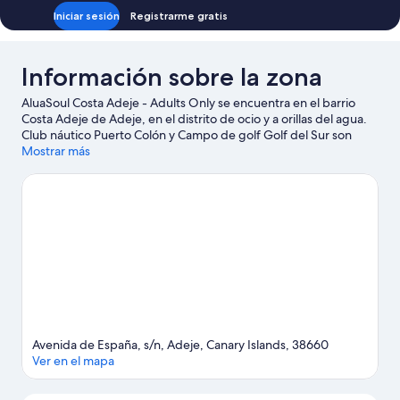
Iniciar sesión
Registrarme gratis
Información sobre la zona
AluaSoul Costa Adeje - Adults Only se encuentra en el barrio
Costa Adeje de Adeje, en el distrito de ocio y a orillas del agua.
Club náutico Puerto Colón y Campo de golf Golf del Sur son
excelentes opciones para los que buscan unas vacaciones
Mostrar más
activas, pero si prefieres sumergirte en la naturaleza, Playa de
Fañabé y Playa El Duque son lo que necesitas. ¿Te apetece
disfrutar de un evento especial? Puedes consultar el calendario
de Magma Arte & Congresos o Tenerife Top Training.
Ver guía
de viaje de Adeje
Avenida de España, s/n, Adeje, Canary Islands, 38660
Ver en el mapa