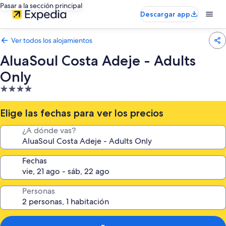
Pasar a la sección principal
Descargar app
Ver todos los alojamientos
AluaSoul Costa Adeje - Adults
Only
Alojamiento
de
4.0 estrellas
Elige las fechas para ver los precios
¿A dónde vas?
Fechas
Personas