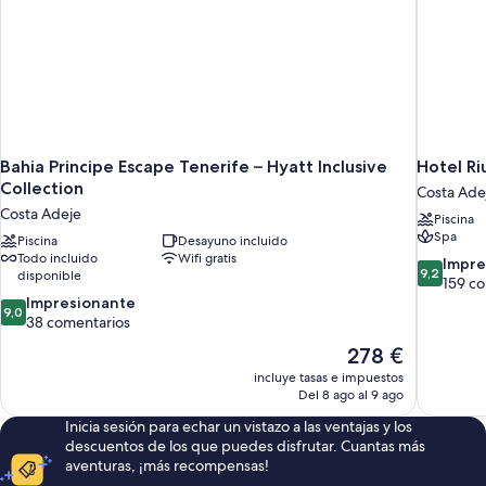
Bahia Principe Escape Tenerife – Hyatt Inclusive
Hotel Ri
Collection
Costa Ade
Costa Adeje
Piscina
Spa
Piscina
Desayuno incluido
Todo incluido
Wifi gratis
9.2
Impre
9,2
disponible
sobre
159 c
9.0
10,
Impresionante
9,0
sobre
Impresion
38 comentarios
10,
159 comen
El
278 €
Impresionante,
precio
incluye tasas e impuestos
38 comentarios
actual
Del 8 ago al 9 ago
es
Inicia sesión para echar un vistazo a las ventajas y los
de
descuentos de los que puedes disfrutar. Cuantas más
278 €
aventuras, ¡más recompensas!