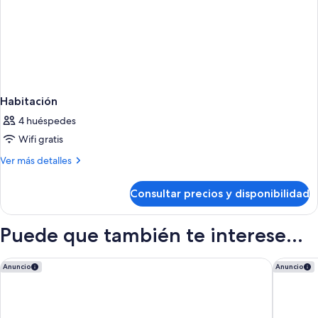
Habitación
4 huéspedes
Wifi gratis
Más
Ver más detalles
detalles
de
Consultar precios y disponibilidad
Habitación
Puede que también te interese...
Bahia Principe Escape Tenerife – Hyatt Inclusive Collection
Hotel Ri
Anuncio
Anuncio