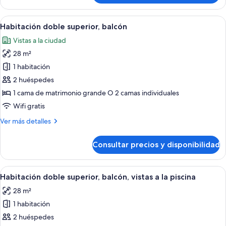
doble
Abrir
Habitación de hotel con dos camas, un es
4
Habitación doble superior, balcón
todas
Vistas a la ciudad
las
28 m²
fotos
de
1 habitación
Habitación
2 huéspedes
doble
1 cama de matrimonio grande O 2 camas individuales
superior,
Wifi gratis
balcón
Más
Ver más detalles
detalles
de
Consultar precios y disponibilidad
Habitación
doble
superior,
Abrir
Un balcón con piscina, edificio blanco 
5
balcón
Habitación doble superior, balcón, vistas a la piscina
todas
28 m²
las
1 habitación
fotos
de
2 huéspedes