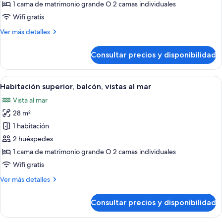
Habitación
1 cama de matrimonio grande O 2 camas individuales
doble
Wifi gratis
superior,
Más
Ver más detalles
balcón,
detalles
vistas
de
Consultar precios y disponibilidad
Habitación
a
doble
la
superior,
Abrir
Un balcón con mesa y sillas, con vista
piscina
4
balcón,
Habitación superior, balcón, vistas al mar
todas
vistas
Vista al mar
a
las
la
28 m²
fotos
piscina
de
1 habitación
Habitación
2 huéspedes
superior,
1 cama de matrimonio grande O 2 camas individuales
balcón,
Wifi gratis
vistas
Más
Ver más detalles
al
detalles
mar
de
Consultar precios y disponibilidad
Habitación
superior,