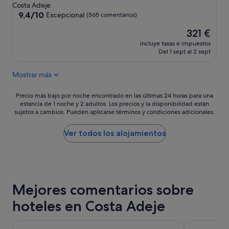
de
Costa Adeje
5.0 estrellas
9.4
9,4/10
Excepcional
(565 comentarios)
sobre
El
321 €
10,
precio
Excepcional,
incluye tasas e impuestos
actual
(565 comentarios)
Del 1 sept al 2 sept
es
de
Mostrar más
321 €
Precio
Precio más bajo por noche encontrado en las últimas 24 horas para una
estancia de 1 noche y 2 adultos. Los precios y la disponibilidad están
más
sujetos a cambios. Pueden aplicarse términos y condiciones adicionales.
bajo
por
noche
Ver todos los alojamientos
encontrado
en
las
últimas
24 horas
Mejores comentarios sobre
para
una
hoteles en Costa Adeje
estancia
de
1 noche
Bahia del Duque
GF Fañabe