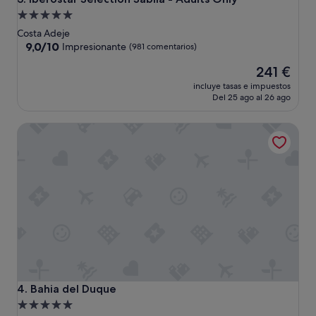
Alojamiento
de
Costa Adeje
5.0 estrellas
9.0
9,0/10
Impresionante
(981 comentarios)
sobre
El
241 €
10,
precio
Impresionante,
incluye tasas e impuestos
actual
(981 comentarios)
Del 25 ago al 26 ago
es
de
Bahia del Duque
241 €
Bahia del Duque
4. Bahia del Duque
Alojamiento