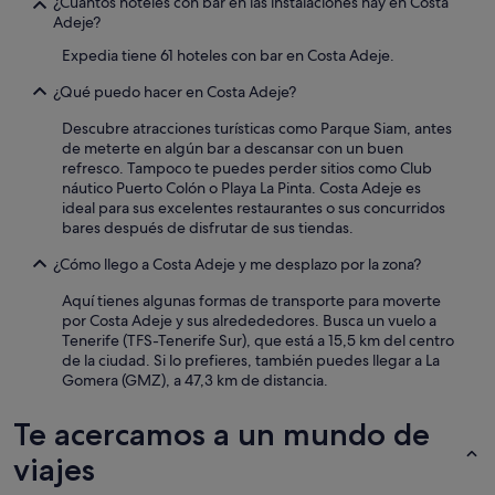
¿Cuántos hoteles con bar en las instalaciones hay en Costa
Adeje?
Expedia tiene 61 hoteles con bar en Costa Adeje.
¿Qué puedo hacer en Costa Adeje?
Descubre atracciones turísticas como Parque Siam, antes
de meterte en algún bar a descansar con un buen
refresco. Tampoco te puedes perder sitios como Club
náutico Puerto Colón o Playa La Pinta. Costa Adeje es
ideal para sus excelentes restaurantes o sus concurridos
bares después de disfrutar de sus tiendas.
¿Cómo llego a Costa Adeje y me desplazo por la zona?
Aquí tienes algunas formas de transporte para moverte
por Costa Adeje y sus alredededores. Busca un vuelo a
Tenerife (TFS-Tenerife Sur), que está a 15,5 km del centro
de la ciudad. Si lo prefieres, también puedes llegar a La
Gomera (GMZ), a 47,3 km de distancia.
Te acercamos a un mundo de
viajes