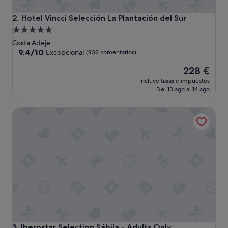
Hotel Vincci Selección La Plantación del Sur
2. Hotel Vincci Selección La Plantación del Sur
Alojamiento
de
Costa Adeje
5.0 estrellas
9.4
9,4/10
Excepcional
(932 comentarios)
sobre
El
228 €
10,
precio
Excepcional,
incluye tasas e impuestos
actual
(932 comentarios)
Del 13 ago al 14 ago
es
de
Iberostar Selection Sábila - Adults Only
228 €
Iberostar Selection Sábila - Adults Only
3. Iberostar Selection Sábila - Adults Only