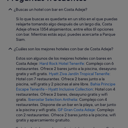
¿Buscas un hotel con bar en Costa Adeje?
Si lo que buscas es quedarte en un sitio en el que puedas
relajarte tomando algo después de un largo día, Costa
Adeje ofrece 1354 alojamientos, entre ellos 61 opciones
con bar. Mientras estás aquí, puedes acercarte a Parque
Siam.
¿Cuáles son los mejores hoteles con bar de Costa Adeje?
Estos son algunos de los mejores hoteles con bares en
Costa Adeje:
Hard Rock Hotel Tenerife
: Complejo con 6
restaurantes. Ofrece 2 bares junto a la piscina, desayuno
gratis y wifi gratis.
Hyatt Ziva Jardín Tropical Tenerife
:
Hotel con 7 restaurantes. Ofrece 2 bares junto a la
piscina, wifi gratis y 2 piscinas al aire libre.
Bahia Principe
Escape Tenerife – Hyatt Inclusive Collection
: Hotel con 4
restaurantes. Ofrece 2 bares, desayuno gratis y wifi
gratis.
Iberostar Selection Anthelia
: Complejo con 4
restaurantes. Dispone de un bar en la playa, un bar junto
a la piscina y wifi gratis.
GF Gran Costa Adeje
: Complejo
con 2 restaurantes. Ofrece 2 bares junto a la piscina, wifi
gratis y aparcamiento gratuito.