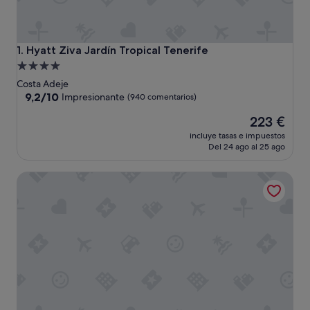
Hyatt Ziva Jardín Tropical Tenerife
1. Hyatt Ziva Jardín Tropical Tenerife
Alojamiento
de
Costa Adeje
4.0 estrellas
9.2
9,2/10
Impresionante
(940 comentarios)
sobre
El
223 €
10,
precio
Impresionante,
incluye tasas e impuestos
actual
(940 comentarios)
Del 24 ago al 25 ago
es
de
Hotel Vincci Selección La Plantación del Sur
223 €