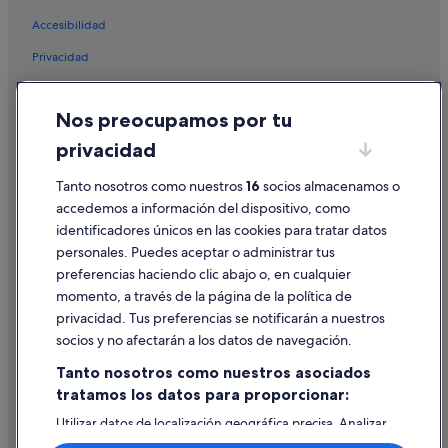
Hoteles para ir de compras en Costa Adeje
Accesibilidad
Barcelo hoteles en Costa Adeje
Privacidad
Hoteles con spa en Costa Adeje
Vime hoteles en Costa Adeje
Cookies
Nos preocupamos por tu
Hoteles para bodas en Costa Adeje
Condiciones de uso
privacidad
Apartoteles en San Eugenio
Información legal/contacto
Nh Hotels en Costa Adeje
Tanto nosotros como nuestros
16
socios almacenamos o
Pautas sobre el contenido y cómo denunciar contenido
accedemos a información del dispositivo, como
Hoteles de 4 estrellas en Playa de las Américas
identificadores únicos en las cookies para tratar datos
Ayuda
Hoteles cerca de Parque Siam
personales. Puedes aceptar o administrar tus
Ayuda
Hoteles históricos en Playa de las Américas
preferencias haciendo clic abajo o, en cualquier
momento, a través de la página de la política de
Hoteles ecológicos en Costa Adeje
Cancelar un vuelo
privacidad. Tus preferencias se notificarán a nuestros
Hoteles boutique en Costa Adeje
Cancelar una reserva de hotel o de un alquiler vacacional
socios y no afectarán a los datos de navegación.
Hoteles con piscina en Costa Adeje
Plazos de reembolso
Tanto nosotros como nuestros asociados
Hoteles con todo incluido en Tenerife
tratamos los datos para proporcionar:
Utilizar un cupón de Expedia
H10 Hoteles en Costa Adeje
Utilizar datos de localización geográfica precisa. Analizar
Documentos para viajes internacionales
activamente las características del dispositivo para su