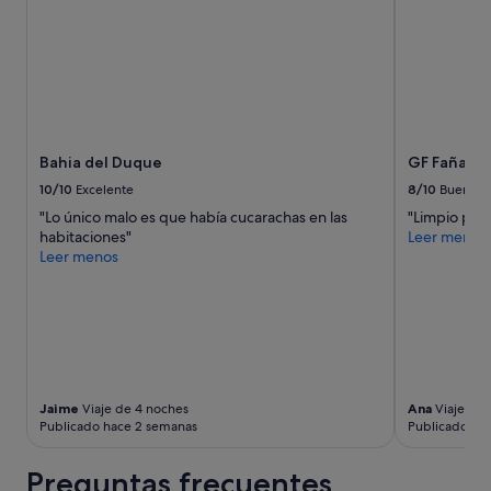
y
2 adultos.
Los
precios
y
la
disponibilidad
están
Bahia del Duque
GF Fañabe
sujetos
a
10/10
Excelente
8/10
Bueno
cambios.
"Lo único malo es que había cucarachas en las
"Limpio pero
Pueden
habitaciones"
Leer menos
aplicarse
Leer menos
términos
y
condiciones
adicionales.
Jaime
Viaje de 4 noches
Ana
Viaje de 
Publicado hace 2 semanas
Publicado ha
Preguntas frecuentes