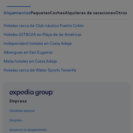
Alojamientos
Paquetes
Coches
Alquileres de vacaciones
Otros
Hoteles cerca de Club náutico Puerto Colón
Hoteles LGTBQIA en Playa de las Américas
Independent hoteles en Costa Adeje
Albergues en San Eugenio
Melia hoteles en Costa Adeje
Hoteles cerca de Water Sports Tenerife
Hoteles con gimnasio en Playa de las Américas
San Eugenio hoteles
Hoteles de 4 estrellas en Costa Adeje
Empresa
Hoteles con restaurante en Costa Adeje
Quiénes somos
Hoteles con todo incluido en Playa de las Américas
Empleo
Hoteles de 3 estrellas en San Eugenio
Anuncia tu alojamiento
Meeting Point hoteles en Costa Adeje