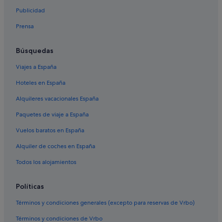
Publicidad
Hoteles de 5 estrellas en Costa Adeje
Prensa
Hoteles con restaurante en Playa de las Américas
Hoteles en la playa en Costa Adeje
Búsquedas
Hoteles de aventura en Costa Adeje
Viajes a España
Hoteles con casino en Costa Adeje
Hoteles en España
Costa Adeje hoteles
Alquileres vacacionales España
Casas privadas de vacaciones en San Eugenio
Paquetes de viaje a España
Hoteles de golf en Costa Adeje
Vuelos baratos en España
Hoteles con todo incluido en San Eugenio
Alquiler de coches en España
Hoteles LGTBQIA en Costa Adeje
Hoteles con conserje en Playa de las Américas
Todos los alojamientos
Hoteles baratos en Costa Adeje
Políticas
Hoteles de lujo en Costa Adeje
Términos y condiciones generales (excepto para reservas de Vrbo)
Hoteles cerca de Playa Torviscas
Términos y condiciones de Vrbo