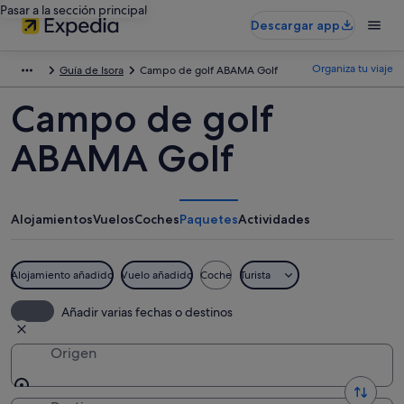
Pasar a la sección principal
Descargar app
Organiza tu viaje
Guía de Isora
Campo de golf ABAMA Golf
Campo de golf
ABAMA Golf
Alojamientos
Vuelos
Coches
Paquetes
Actividades
Alojamiento añadido
Vuelo añadido
Coche
Turista
Añadir varias fechas o destinos
Origen