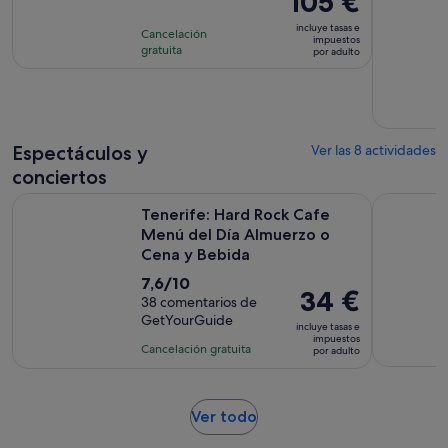
105 €
precio
incluye tasas e
Cancelación
es
impuestos
gratuita
por adulto
de
105 €
por
adulto
Espectáculos y
Ver las 8 actividades
conciertos
Tenerife: Hard Rock Cafe Menú del Día Almuerzo o Cena y 
Tenerife: 
Tenerife: Hard Rock Cafe
Menú del Día Almuerzo o
Cena y Bebida
7.6
7,6/10
El
34 €
sobre
38 comentarios de
precio
GetYourGuide
10
incluye tasas e
es
impuestos
con
Cancelación gratuita
por adulto
de
38
34 €
comentarios
por
Se
Ver todo
adulto
abre