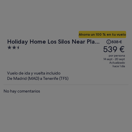
Ahorra un 100 % en tu vuelo
El
Holiday Home Los Silos Near Playa
838 €
precio
539 €
2.5
La Caleta
era
out
por persona
de
of
14 sept - 20 sept
Actualizado
838 €,
5
hace 1 día
ahora
Vuelo de ida y vuelta incluido
es
De Madrid (MAD) a Tenerife (TFS)
de
539 €
No hay comentarios
por
persona