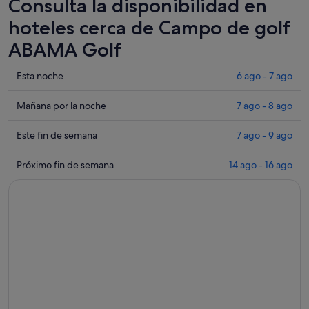
Consulta la disponibilidad en
hoteles cerca de Campo de golf
ABAMA Golf
Comprueba
Esta noche
6 ago - 7 ago
los
precios
Comprueba
Mañana por la noche
7 ago - 8 ago
cerca
los
de
precios
Comprueba
Este fin de semana
7 ago - 9 ago
Campo
cerca
los
de
de
precios
Comprueba
Próximo fin de semana
14 ago - 16 ago
golf
Campo
cerca
los
ABAMA
de
de
precios
Golf
golf
Campo
cerca
para
ABAMA
de
de
esta
Golf
golf
Campo
noche,
para
ABAMA
de
6
mañana
Golf
golf
ago
por
para
ABAMA
-
la
este
Golf
7
noche,