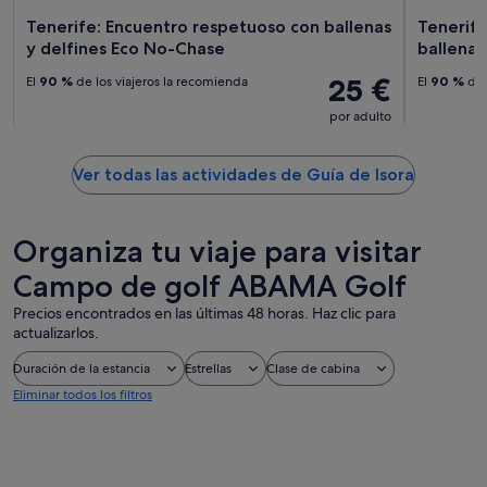
Tenerife: Encuentro respetuoso con ballenas
Tenerife
y delfines Eco No-Chase
ballenas
25 €
El
90 %
de los viajeros la recomienda
El
90 %
de 
por adulto
Ver todas las actividades de Guía de Isora
Organiza tu viaje para visitar
Campo de golf ABAMA Golf
Precios encontrados en las últimas 48 horas. Haz clic para
actualizarlos.
Duración de la estancia
Estrellas
Clase de cabina
Eliminar todos los filtros