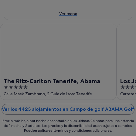
fin
para
ago
7
de
el
ago
semana,
próximo
Ver mapa
-
7
fin
8
ago
de
The Ritz-Carlton Tenerife, Abama
Los Jard
ago
-
semana,
9
14
ago
ago
-
16
ago
The Ritz-Carlton Tenerife, Abama
Los J
5
5
out
out
Calle María Zambrano, 2 Guia de Isora Tenerife
Carreter
of
of
5
5
Ver los 4423 alojamientos en Campo de golf ABAMA Golf
Precio más bajo por noche encontrado en las últimas 24 horas para una estancia
de 1 noche y 2 adultos. Los precios y la disponibilidad están sujetos a cambios.
Pueden aplicarse términos y condiciones adicionales.