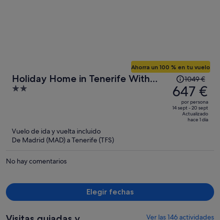
Ahorra un 100 % en tu vuelo
El
Holiday Home in Tenerife With
1049 €
precio
647 €
2
Mountain Views
era
out
por persona
de
of
14 sept - 20 sept
Actualizado
1049 €,
5
hace 1 día
ahora
Vuelo de ida y vuelta incluido
es
De Madrid (MAD) a Tenerife (TFS)
de
647 €
No hay comentarios
por
persona
Elegir fechas
Visitas guiadas y
Ver las 146 actividades