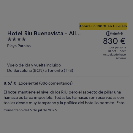
Ahorra un 100 % en tu vuelo
El
Hotel Riu Buenavista - All
1466 €
precio
830 €
4
Inclusive
era
out
Playa Paraiso
por persona
de
of
10 oct - 17 oct
Actualizado hace
1466 €,
5
6 horas
ahora
Vuelo de ida y vuelta incluido
es
De Barcelona (BCN) a Tenerife (TFS)
de
830 €
8,6
/
10
¡Excelente! (886 comentarios)
por
El hotel mantiene el nivel dr los RIU pero el aspecto de pillar una
persona
hamaca es tarea imposible. Todas las hamacas son reservadas con
toallas desde muy temprano y la política del hotel lo permite. Esto
hace muy desagradable querer darte un baño y pasar un rato pq
Comentario del 6 de jul de 2026
básicamente no hay sitio a pesar de estar las hamacas vacías.