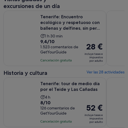
excursiones de un día
Tenerife: Encuentro ecológico y respetuoso con ballenas y del
Los Gigant
Tenerife: Encuentro
ecológico y respetuoso con
ballenas y delfines, sin per...
La
1 h 30 min
9.4
9,4/10
duración
El
28 €
sobre
1.523 comentarios de
de
precio
GetYourGuide
10
la
incluye tasas e
es
impuestos
con
actividad
Cancelación gratuita
por adulto
de
1523
es
28 €
comentarios
de
Historia y cultura
Ver las 28 actividades
por
1 hora
Se ab
Tenerife: tour de medio día por el Teide y Las Cañadas
Tenerife: 
adulto
Tenerife: tour de medio día
y
por el Teide y Las Cañadas
30 minutos
La
4 h
8.0
8/10
duración
El
52 €
sobre
126 comentarios de
de
precio
GetYourGuide
10
la
incluye tasas e
es
impuestos
con
actividad
Cancelación gratuita
por adulto
de
126
es