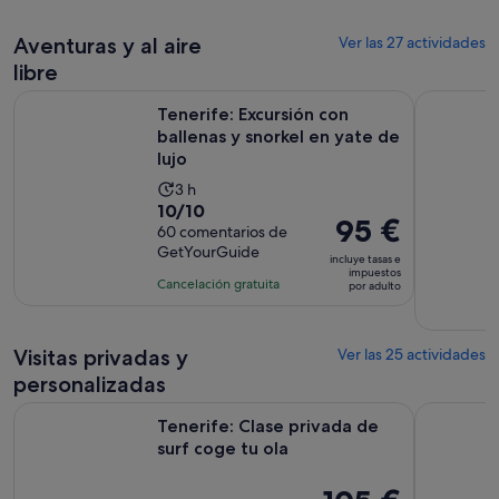
52 €
comentarios
de
por
Aventuras y al aire
4 horas
Ver las 27 actividades
adulto
libre
Se 
Tenerife: Excursión con ballenas y snorkel en yate de lujo
Excursión 
Tenerife: Excursión con
ballenas y snorkel en yate de
lujo
La
3 h
10.0
10/10
duración
El
95 €
sobre
60 comentarios de
de
precio
GetYourGuide
10
la
incluye tasas e
es
impuestos
con
actividad
Cancelación gratuita
por adulto
de
60
es
95 €
comentarios
de
por
3 horas
Visitas privadas y
Ver las 25 actividades
adulto
personalizadas
Se abre en una pe
Tenerife: Clase privada de surf coge tu ola
Tenerife: 
Tenerife: Clase privada de
surf coge tu ola
El