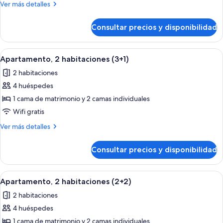
Más
Ver más detalles
habitaciones
detalles
(4)
de
Consultar precios y disponibilidad
Apartamento,
2
habitaciones
Abrir
Habitación de hotel con una cama gran
9
(4)
Apartamento, 2 habitaciones (3+1)
todas
2 habitaciones
las
4 huéspedes
fotos
de
1 cama de matrimonio y 2 camas individuales
Apartamento,
Wifi gratis
2
Más
Ver más detalles
habitaciones
detalles
(3+1)
de
Consultar precios y disponibilidad
Apartamento,
2
habitaciones
Abrir
Habitación de hotel con una cama gran
9
(3+1)
Apartamento, 2 habitaciones (2+2)
todas
2 habitaciones
las
4 huéspedes
fotos
de
1 cama de matrimonio y 2 camas individuales