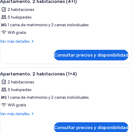
9
(2+3)
Apartamento, 2 habitaciones (4+1)
todas
2 habitaciones
las
5 huéspedes
fotos
de
1 cama de matrimonio y 2 camas individuales
Apartamento,
Wifi gratis
2
Más
Ver más detalles
habitaciones
detalles
(4+1)
de
Consultar precios y disponibilidad
Apartamento,
2
habitaciones
Abrir
Habitación de hotel con una cama gran
9
(4+1)
Apartamento, 2 habitaciones (1+4)
todas
2 habitaciones
las
5 huéspedes
fotos
de
1 cama de matrimonio y 2 camas individuales
Apartamento,
Wifi gratis
2
Más
Ver más detalles
habitaciones
detalles
(1+4)
de
Consultar precios y disponibilidad
Apartamento,