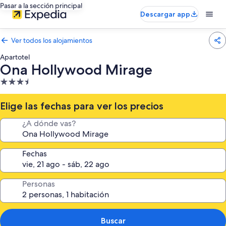
Pasar a la sección principal
Descargar app
Ver todos los alojamientos
Apartotel
Ona Hollywood Mirage
Alojamiento
de
3.5 estrellas
Elige las fechas para ver los precios
¿A dónde vas?
Fechas
Personas
Buscar