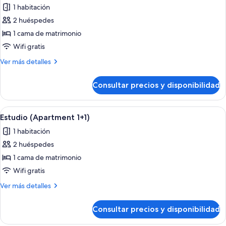
1 habitación
las
2 huéspedes
fotos
de
1 cama de matrimonio
Estudio
Wifi gratis
(Apartment
Más
Ver más detalles
2)
detalles
de
Consultar precios y disponibilidad
Estudio
(Apartment
2)
Abrir
Habitación de hotel con dos camas, un 
3
Estudio (Apartment 1+1)
todas
1 habitación
las
2 huéspedes
fotos
de
1 cama de matrimonio
Estudio
Wifi gratis
(Apartment
Más
Ver más detalles
1+1)
detalles
de
Consultar precios y disponibilidad
Estudio
(Apartment