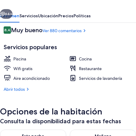
erior
Siguiente
64+
Resumen
Servicios
Ubicación
Precios
Políticas
Comentarios
Muy bueno
8,4
Ver 880 comentarios
8,4 de 10
Servicios populares
Piscina
Cocina
Wifi gratis
Restaurante
Aire acondicionado
Servicios de lavandería
2 piscinas al aire libre, sombrillas, tum
Abrir todos
Opciones de la habitación
Consulta la disponibilidad para estas fechas
Consulta la disponibilidad para esta noche, ago 7 - ago 8
Consulta la disponibilidad pa