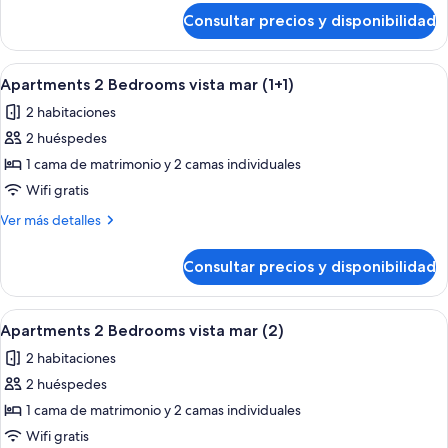
vista
de
Consultar precios y disponibilidad
Apartments
mar
2
(3)
bedroom
Abrir
Habitación de hotel con una cama gran
9
vista
Apartments 2 Bedrooms vista mar (1+1)
todas
mar
2 habitaciones
(3)
las
2 huéspedes
fotos
de
1 cama de matrimonio y 2 camas individuales
Apartments
Wifi gratis
2
Más
Ver más detalles
Bedrooms
detalles
vista
de
Consultar precios y disponibilidad
Apartments
mar
2
(1+1)
Bedrooms
Abrir
Habitación de hotel con una cama gran
9
vista
Apartments 2 Bedrooms vista mar (2)
todas
mar
2 habitaciones
(1+1)
las
2 huéspedes
fotos
de
1 cama de matrimonio y 2 camas individuales
Apartments
Wifi gratis