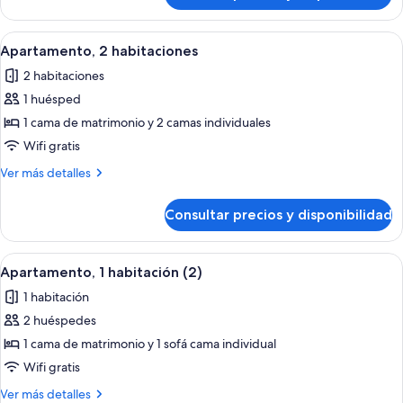
2
habitaciones
Abrir
Habitación de hotel con una cama gran
8
(1+2)
Apartamento, 2 habitaciones
todas
2 habitaciones
las
1 huésped
fotos
de
1 cama de matrimonio y 2 camas individuales
Apartamento,
Wifi gratis
2
Más
Ver más detalles
habitaciones
detalles
de
Consultar precios y disponibilidad
Apartamento,
2
habitaciones
Abrir
Habitación de hotel con cama, una sil
14
Apartamento, 1 habitación (2)
todas
1 habitación
las
2 huéspedes
fotos
de
1 cama de matrimonio y 1 sofá cama individual
Apartamento,
Wifi gratis
1
Más
Ver más detalles