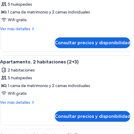
5 huéspedes
fotos
de
1 cama de matrimonio y 2 camas individuales
Apartamento,
Wifi gratis
2
Más
Ver más detalles
habitaciones
detalles
(5)
de
Consultar precios y disponibilidad
Apartamento,
2
habitaciones
Abrir
Habitación de hotel con una cama gran
9
(5)
Apartamento, 2 habitaciones (2+3)
todas
2 habitaciones
las
5 huéspedes
fotos
de
1 cama de matrimonio y 2 camas individuales
Apartamento,
Wifi gratis
2
Más
Ver más detalles
habitaciones
detalles
(2+3)
de
Consultar precios y disponibilidad
Apartamento,
2
habitaciones
Abrir
Habitación de hotel con una cama gran