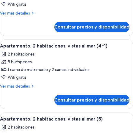
Apartamento,
Wifi gratis
2
Más
Ver más detalles
habitaciones,
detalles
vistas
de
Consultar precios y disponibilidad
Apartamento,
al
2
mar
habitaciones,
Abrir
Habitación de hotel con una cama gran
(4)
9
vistas
Apartamento, 2 habitaciones, vistas al mar (4+1)
todas
al
2 habitaciones
mar
las
(4)
5 huéspedes
fotos
de
1 cama de matrimonio y 2 camas individuales
Apartamento,
Wifi gratis
2
Más
Ver más detalles
habitaciones,
detalles
vistas
de
Consultar precios y disponibilidad
Apartamento,
al
2
mar
habitaciones,
Abrir
Habitación de hotel con una cama gran
(4+1)
9
vistas
Apartamento, 2 habitaciones, vistas al mar (5)
todas
al
2 habitaciones
mar
las