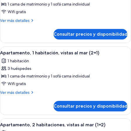
de
1 cama de matrimonio y 1 sofá cama individual
Apartamento,
Wifi gratis
1
Más
Ver más detalles
habitación,
detalles
vistas
de
Consultar precios y disponibilidad
Apartamento,
al
1
mar
habitación,
Abrir
Habitación de hotel con cama, una sil
(1+2)
15
vistas
Apartamento, 1 habitación, vistas al mar (2+1)
todas
al
1 habitación
mar
las
(1+2)
3 huéspedes
fotos
de
1 cama de matrimonio y 1 sofá cama individual
Apartamento,
Wifi gratis
1
Más
Ver más detalles
habitación,
detalles
vistas
de
Consultar precios y disponibilidad
Apartamento,
al
1
mar
habitación,
Abrir
Habitación de hotel con una cama gran
(2+1)
9
vistas
Apartamento, 2 habitaciones, vistas al mar (1+2)
todas
al