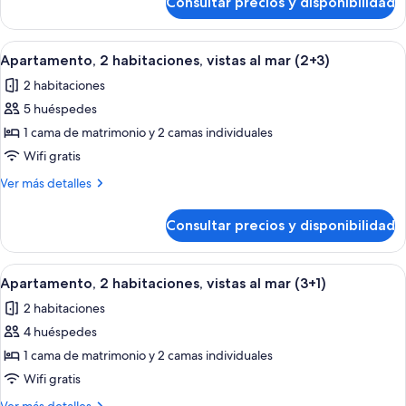
Consultar precios y disponibilidad
Apartamento,
al
2
mar
habitaciones,
Abrir
Habitación de hotel con una cama gran
(2+1)
9
vistas
Apartamento, 2 habitaciones, vistas al mar (2+3)
todas
al
2 habitaciones
mar
las
(2+1)
5 huéspedes
fotos
de
1 cama de matrimonio y 2 camas individuales
Apartamento,
Wifi gratis
2
Más
Ver más detalles
habitaciones,
detalles
vistas
de
Consultar precios y disponibilidad
Apartamento,
al
2
mar
habitaciones,
Abrir
Habitación de hotel con una cama gran
(2+3)
9
vistas
Apartamento, 2 habitaciones, vistas al mar (3+1)
todas
al
2 habitaciones
mar
las
(2+3)
4 huéspedes
fotos
de
1 cama de matrimonio y 2 camas individuales
Apartamento,
Wifi gratis
2
Más