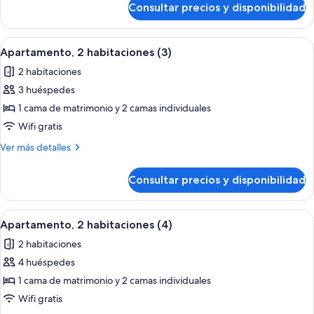
(1+1)
Consultar precios y disponibilidad
Apartamento,
2
habitaciones
Abrir
Habitación de hotel con una cama gran
9
(1+1)
Apartamento, 2 habitaciones (3)
todas
2 habitaciones
las
3 huéspedes
fotos
de
1 cama de matrimonio y 2 camas individuales
Apartamento,
Wifi gratis
2
Más
Ver más detalles
habitaciones
detalles
(3)
de
Consultar precios y disponibilidad
Apartamento,
2
habitaciones
Abrir
Habitación de hotel con una cama gran
9
(3)
Apartamento, 2 habitaciones (4)
todas
2 habitaciones
las
4 huéspedes
fotos
de
1 cama de matrimonio y 2 camas individuales
Apartamento,
Wifi gratis
2