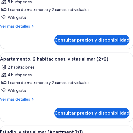
(4+1)
5 huéspedes
fotos
de
1 cama de matrimonio y 2 camas individuales
Apartamento,
Wifi gratis
2
Más
Ver más detalles
habitaciones,
detalles
vistas
de
Consultar precios y disponibilidad
Apartamento,
al
2
mar
habitaciones,
Abrir
Habitación de hotel con una cama gran
(5)
9
vistas
Apartamento, 2 habitaciones, vistas al mar (2+2)
todas
al
2 habitaciones
mar
las
(5)
4 huéspedes
fotos
de
1 cama de matrimonio y 2 camas individuales
Apartamento,
Wifi gratis
2
Más
Ver más detalles
habitaciones,
detalles
vistas
de
Consultar precios y disponibilidad
Apartamento,
al
2
mar
habitaciones,
Abrir
Habitación de hotel con dos camas, un 
(2+2)
3
vistas
Estudio, vistas al mar (Apartment 1+1)