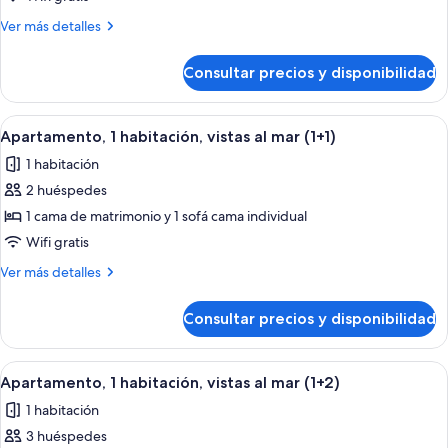
vistas
Más
Ver más detalles
al
detalles
mar
de
Consultar precios y disponibilidad
Estudio,
(Apartament)
vistas
al
Abrir
Habitación de hotel con cama, una sil
15
mar
Apartamento, 1 habitación, vistas al mar (1+1)
todas
(Apartament)
1 habitación
las
2 huéspedes
fotos
de
1 cama de matrimonio y 1 sofá cama individual
Apartamento,
Wifi gratis
1
Más
Ver más detalles
habitación,
detalles
vistas
de
Consultar precios y disponibilidad
Apartamento,
al
1
mar
habitación,
Abrir
Habitación de hotel con cama, una sil
(1+1)
15
vistas
Apartamento, 1 habitación, vistas al mar (1+2)
todas
al
1 habitación
mar
las
(1+1)
3 huéspedes
fotos