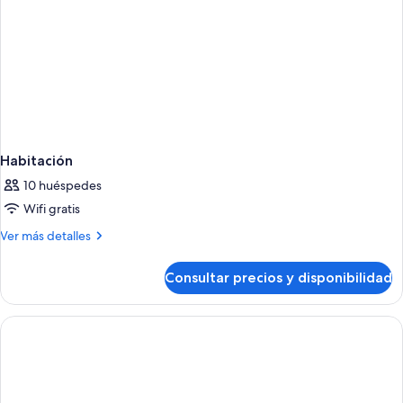
Habitación
10 huéspedes
Wifi gratis
Más
Ver más detalles
detalles
de
Consultar precios y disponibilidad
Habitación