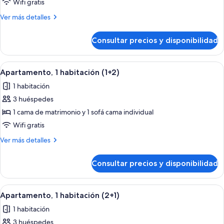
Apartamento,
Wifi gratis
1
Más
Ver más detalles
habitación
detalles
(3)
de
Consultar precios y disponibilidad
Apartamento,
1
habitación
Abrir
Habitación de hotel con cama, una sil
14
(3)
Apartamento, 1 habitación (1+2)
todas
1 habitación
las
3 huéspedes
fotos
de
1 cama de matrimonio y 1 sofá cama individual
Apartamento,
Wifi gratis
1
Más
Ver más detalles
habitación
detalles
(1+2)
de
Consultar precios y disponibilidad
Apartamento,
1
habitación
Abrir
Habitación de hotel con cama, una sil
14
(1+2)
Apartamento, 1 habitación (2+1)
todas
1 habitación
las
3 huéspedes