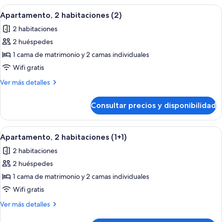
1+1)
Abrir
Habitación de hotel con una cama gran
9
Apartamento, 2 habitaciones (2)
todas
2 habitaciones
las
2 huéspedes
fotos
de
1 cama de matrimonio y 2 camas individuales
Apartamento,
Wifi gratis
2
Más
Ver más detalles
habitaciones
detalles
(2)
de
Consultar precios y disponibilidad
Apartamento,
2
habitaciones
Abrir
Habitación de hotel con una cama gran
9
(2)
Apartamento, 2 habitaciones (1+1)
todas
2 habitaciones
las
2 huéspedes
fotos
de
1 cama de matrimonio y 2 camas individuales
Apartamento,
Wifi gratis
2
Más
Ver más detalles
habitaciones
detalles
de