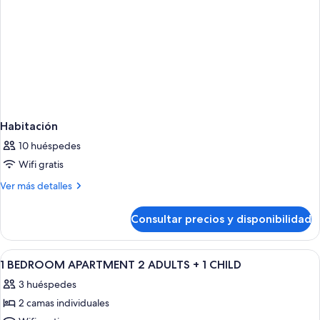
Habitación
10 huéspedes
Wifi gratis
Más
Ver más detalles
detalles
de
Consultar precios y disponibilidad
Habitación
Abrir
Cortinas opacas, tabla de planchar con
16
1 BEDROOM APARTMENT 2 ADULTS + 1 CHILD
todas
3 huéspedes
las
2 camas individuales
fotos