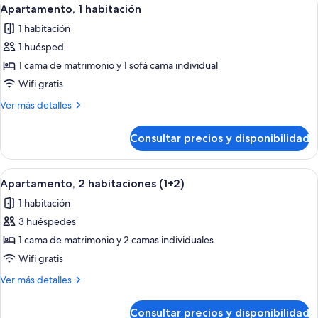
Abrir
14
Apartamento, 1 habitación
todas
1 habitación
las
1 huésped
fotos
de
1 cama de matrimonio y 1 sofá cama individual
Apartamento,
Wifi gratis
1
Más
Ver más detalles
habitación
detalles
de
Consultar precios y disponibilidad
Apartamento,
1
habitación
Abrir
Habitación de hotel con una cama gran
8
Apartamento, 2 habitaciones (1+2)
todas
1 habitación
las
3 huéspedes
fotos
de
1 cama de matrimonio y 2 camas individuales
Apartamento,
Wifi gratis
2
Más
Ver más detalles
habitaciones
detalles
(1+2)
de
Consultar precios y disponibilidad
Apartamento,