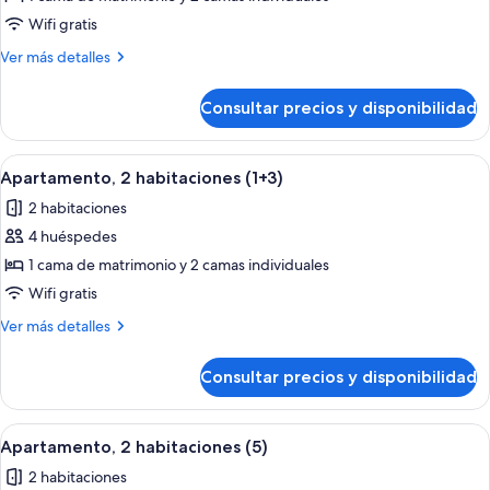
Apartamento,
Wifi gratis
2
Más
Ver más detalles
habitaciones
detalles
(2+2)
de
Consultar precios y disponibilidad
Apartamento,
2
habitaciones
Abrir
Habitación de hotel con una cama gran
9
(2+2)
Apartamento, 2 habitaciones (1+3)
todas
2 habitaciones
las
4 huéspedes
fotos
de
1 cama de matrimonio y 2 camas individuales
Apartamento,
Wifi gratis
2
Más
Ver más detalles
habitaciones
detalles
(1+3)
de
Consultar precios y disponibilidad
Apartamento,
2
habitaciones
Abrir
Habitación de hotel con una cama gran
9
(1+3)
Apartamento, 2 habitaciones (5)
todas
2 habitaciones
las