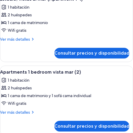
todas
al
1 habitación
mar
las
(2+2)
2 huéspedes
fotos
de
1 cama de matrimonio
Estudio,
Wifi gratis
vistas
Más
Ver más detalles
al
detalles
mar
de
Consultar precios y disponibilidad
Estudio,
(Apartment
vistas
1+1)
al
Abrir
Habitación de hotel con cama, una sil
15
mar
Apartments 1 bedroom vista mar (2)
todas
(Apartment
1 habitación
1+1)
las
2 huéspedes
fotos
de
1 cama de matrimonio y 1 sofá cama individual
Apartments
Wifi gratis
1
Más
Ver más detalles
bedroom
detalles
vista
de
Consultar precios y disponibilidad
Apartments
mar