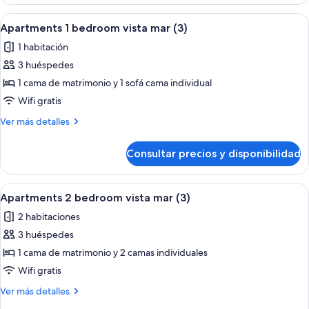
1
(2)
bedroom
Abrir
Habitación de hotel con cama, una sil
15
vista
Apartments 1 bedroom vista mar (3)
todas
mar
1 habitación
(2)
las
3 huéspedes
fotos
de
1 cama de matrimonio y 1 sofá cama individual
Apartments
Wifi gratis
1
Más
Ver más detalles
bedroom
detalles
vista
de
Consultar precios y disponibilidad
Apartments
mar
1
(3)
bedroom
Abrir
Habitación de hotel con una cama gran
9
vista
Apartments 2 bedroom vista mar (3)
todas
mar
2 habitaciones
(3)
las
3 huéspedes
fotos
de
1 cama de matrimonio y 2 camas individuales
Apartments
Wifi gratis
2
Más
Ver más detalles
bedroom
detalles