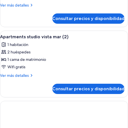
2
Más
Ver más detalles
Bedrooms
detalles
vista
de
Consultar precios y disponibilidad
Apartments
mar
2
(2)
Bedrooms
Abrir
Habitación de hotel con dos camas, un 
3
vista
Apartments studio vista mar (2)
todas
mar
1 habitación
(2)
las
2 huéspedes
fotos
de
1 cama de matrimonio
Apartments
Wifi gratis
studio
Más
Ver más detalles
vista
detalles
mar
de
Consultar precios y disponibilidad
Apartments
(2)
studio
vista
mar
(2)