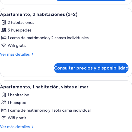
2
habitaciones
Abrir
Habitación de hotel con una cama gran
9
(1+4)
Apartamento, 2 habitaciones (3+2)
todas
2 habitaciones
las
5 huéspedes
fotos
de
1 cama de matrimonio y 2 camas individuales
Apartamento,
Wifi gratis
2
Más
Ver más detalles
habitaciones
detalles
(3+2)
de
Consultar precios y disponibilidad
Apartamento,
2
habitaciones
Abrir
Habitación de hotel con cama, una sil
15
(3+2)
Apartamento, 1 habitación, vistas al mar
todas
1 habitación
las
1 huésped
fotos
de
1 cama de matrimonio y 1 sofá cama individual
Apartamento,
Wifi gratis
1
Más
Ver más detalles
habitación,
detalles