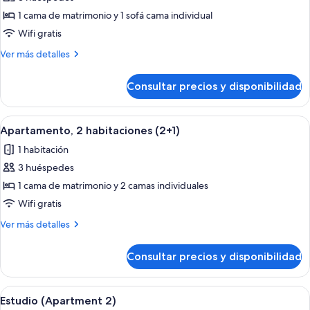
fotos
de
1 cama de matrimonio y 1 sofá cama individual
Apartamento,
Wifi gratis
1
Más
Ver más detalles
habitación
detalles
(2+1)
de
Consultar precios y disponibilidad
Apartamento,
1
habitación
Abrir
Habitación de hotel con una cama gran
9
(2+1)
Apartamento, 2 habitaciones (2+1)
todas
1 habitación
las
3 huéspedes
fotos
de
1 cama de matrimonio y 2 camas individuales
Apartamento,
Wifi gratis
2
Más
Ver más detalles
habitaciones
detalles
(2+1)
de
Consultar precios y disponibilidad
Apartamento,
2
habitaciones
Abrir
Habitación de hotel con una cama gran
9
(2+1)
Estudio (Apartment 2)
todas