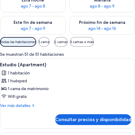
Esta noche
Mañana
ago 7 - ago 8
ago 8 - ago 9
Consulta la disponibilidad para este fin de semana, ago 7 - ag
Consulta la disponibilidad par
Este fin de semana
Próximo fin de semana
ago 7 - ago 9
ago 14 - ago 16
Filtros
Todas las habitaciones
1 cama
2 camas
3 camas o más
disponibles
para
Se muestran 51 de 51 habitaciones
las
Abrir
Habitación de hotel con dos camas, un 
3
Estudio (Apartment)
habitaciones
todas
1 habitación
las
1 huésped
fotos
de
1 cama de matrimonio
Estudio
Wifi gratis
(Apartment)
Más
Ver más detalles
detalles
de
Consultar precios y disponibilidad
Estudio
(Apartment)
Habitación de hotel con cama, una sil