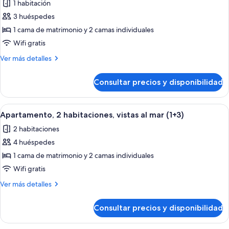
1 habitación
mar
las
(2+1)
3 huéspedes
fotos
de
1 cama de matrimonio y 2 camas individuales
Apartamento,
Wifi gratis
2
Más
Ver más detalles
habitaciones,
detalles
vistas
de
Consultar precios y disponibilidad
Apartamento,
al
2
mar
habitaciones,
Abrir
Habitación de hotel con una cama gran
(1+2)
9
vistas
Apartamento, 2 habitaciones, vistas al mar (1+3)
todas
al
2 habitaciones
mar
las
(1+2)
4 huéspedes
fotos
de
1 cama de matrimonio y 2 camas individuales
Apartamento,
Wifi gratis
2
Más
Ver más detalles
habitaciones,
detalles
vistas
de
Consultar precios y disponibilidad
Apartamento,
al
2
mar