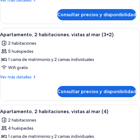
Ver más detalles
habitaciones,
detalles
vistas
de
Consultar precios y disponibilidad
Apartamento,
al
2
mar
habitaciones,
Abrir
Habitación de hotel con una cama gran
(3+1)
9
vistas
Apartamento, 2 habitaciones, vistas al mar (3+2)
todas
al
2 habitaciones
mar
las
(3+1)
5 huéspedes
fotos
de
1 cama de matrimonio y 2 camas individuales
Apartamento,
Wifi gratis
2
Más
Ver más detalles
habitaciones,
detalles
vistas
de
Consultar precios y disponibilidad
Apartamento,
al
2
mar
habitaciones,
Abrir
Habitación de hotel con una cama gran
(3+2)
9
vistas
Apartamento, 2 habitaciones, vistas al mar (4)
todas
al
2 habitaciones
mar
las
(3+2)
4 huéspedes
fotos
de
1 cama de matrimonio y 2 camas individuales