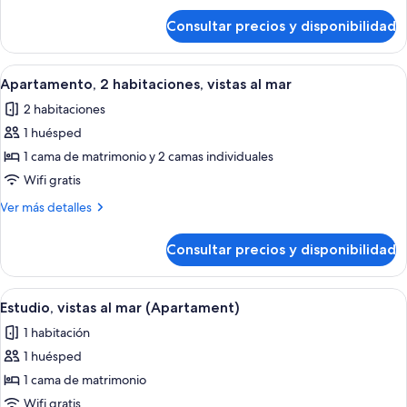
vistas
de
Consultar precios y disponibilidad
Apartamento,
al
1
mar
habitación,
Abrir
Habitación de hotel con una cama gran
9
vistas
Apartamento, 2 habitaciones, vistas al mar
todas
al
2 habitaciones
mar
las
1 huésped
fotos
de
1 cama de matrimonio y 2 camas individuales
Apartamento,
Wifi gratis
2
Más
Ver más detalles
habitaciones,
detalles
vistas
de
Consultar precios y disponibilidad
Apartamento,
al
2
mar
habitaciones,
Abrir
Habitación de hotel con dos camas, un 
3
vistas
Estudio, vistas al mar (Apartament)
todas
al
1 habitación
mar
las
1 huésped
fotos
de
1 cama de matrimonio
Estudio,
Wifi gratis