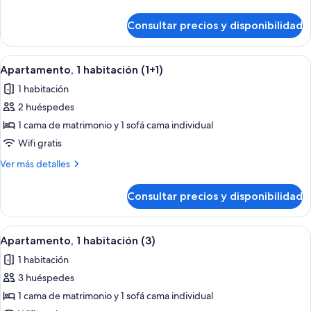
habitación
detalles
(2)
de
Consultar precios y disponibilidad
Apartamento,
1
habitación
Abrir
Habitación de hotel con cama, una sil
14
(2)
Apartamento, 1 habitación (1+1)
todas
1 habitación
las
2 huéspedes
fotos
de
1 cama de matrimonio y 1 sofá cama individual
Apartamento,
Wifi gratis
1
Más
Ver más detalles
habitación
detalles
(1+1)
de
Consultar precios y disponibilidad
Apartamento,
1
habitación
Abrir
Habitación de hotel con cama, una sil
14
(1+1)
Apartamento, 1 habitación (3)
todas
1 habitación
las
3 huéspedes
fotos
de
1 cama de matrimonio y 1 sofá cama individual