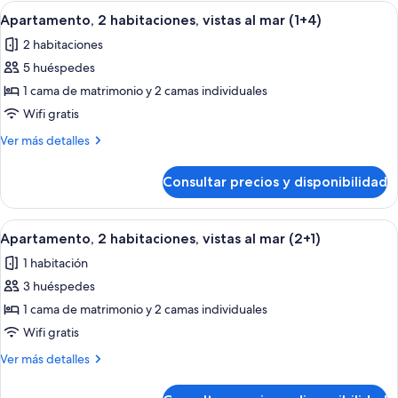
habitaciones,
Abrir
Habitación de hotel con una cama gran
(1+3)
9
vistas
Apartamento, 2 habitaciones, vistas al mar (1+4)
todas
al
2 habitaciones
mar
las
(1+3)
5 huéspedes
fotos
de
1 cama de matrimonio y 2 camas individuales
Apartamento,
Wifi gratis
2
Más
Ver más detalles
habitaciones,
detalles
vistas
de
Consultar precios y disponibilidad
Apartamento,
al
2
mar
habitaciones,
Abrir
Habitación de hotel con una cama gran
(1+4)
9
vistas
Apartamento, 2 habitaciones, vistas al mar (2+1)
todas
al
1 habitación
mar
las
(1+4)
3 huéspedes
fotos
de
1 cama de matrimonio y 2 camas individuales
Apartamento,
Wifi gratis
2
Más
Ver más detalles
habitaciones,
detalles
vistas
de