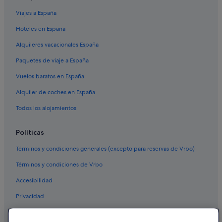
Viajes a España
Hoteles en España
Alquileres vacacionales España
Paquetes de viaje a España
Vuelos baratos en España
Alquiler de coches en España
Todos los alojamientos
Políticas
Términos y condiciones generales (excepto para reservas de Vrbo)
Términos y condiciones de Vrbo
Accesibilidad
Privacidad
Cookies