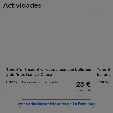
La
precios
Actividades
esta
Escalona
en
noche,
para
La
Tenerife: Encuentro respetuoso con ballenas y delfines Ec
Tenerife: 
7
mañana
Escalona
ago
por
para
-
la
este
8
noche,
fin
ago
8
de
ago
semana,
-
7
9
ago
ago
-
9
ago
Tenerife: Encuentro respetuoso con ballenas
Tenerife
y delfines Eco No-Chase
ballenas
25 €
El
90 %
de los viajeros la recomienda
El
90 %
de 
por adulto
Ver todas las actividades de La Escalona