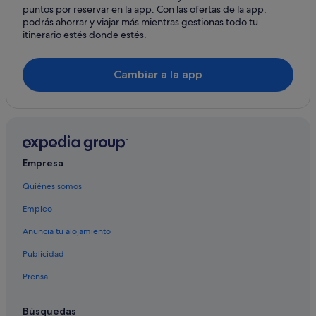
puntos por reservar en la app. Con las ofertas de la app,
Casas privadas de vacaciones en Arona
podrás ahorrar y viajar más mientras gestionas todo tu
itinerario estés donde estés.
Casas de campo en Arona
Barcelo hoteles en Arona
Cambiar a la app
Chalets en Arona
Hoteles con piscina en Arona
Albergues en Arona
Apartamentos en Valle de San Lorenzo
Empresa
Complejos turísticos en Valle de San Lorenzo
Quiénes somos
Hoteles de 4 estrellas en Arona
Empleo
H10 Hoteles en Arona
Casas rurales en Arona
Anuncia tu alojamiento
Pensiones en Arona
Publicidad
Hoteles cerca de Mariposa
Prensa
Hoteles baratos en Arona
Búsquedas
Pensiones en Valle de San Lorenzo