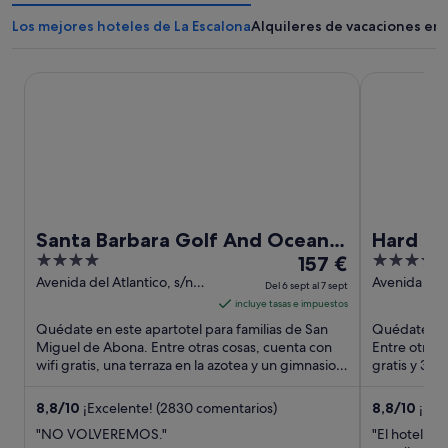
Los mejores hoteles de La Escalona
Alquileres de vacaciones en 
Santa Barbara Golf And Ocean Club
Hard Rock H
Santa Barbara Golf And Ocean
Hard Ro
4
El
5
Club
157 €
out
precio
out
Avenida del Atlantico, s/n
Avenida Ade
Del 6 sept al 7 sept
San Miguel de Abona
Santa Cruz 
of
es
of
incluye tasas e impuestos
5
de
5
Quédate en este apartotel para familias de San
Quédate en 
157 €
Miguel de Abona. Entre otras cosas, cuenta con
Entre otras 
wifi gratis, una terraza en la azotea y un gimnasio.
por
gratis y 3 pi
Algunos aspectos ...
que los hués
noche
del
8,8
/
10
¡Excelente! (2830 comentarios)
8,8
/
10
¡Exc
6
"NO VOLVEREMOS."
"El hotel no