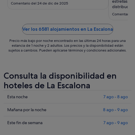
sept
estrellas. L
Comentario del 24 de dic de 2025
al
distribución
desayuno es
7
Comentario d
gustos, pero
sept
agua de las 
Básicamente
Ver los 6581 alojamientos en La Escalona
Precio más bajo por noche encontrado en las últimas 24 horas para una
estancia de 1 noche y 2 adultos. Los precios y la disponibilidad están
sujetos a cambios. Pueden aplicarse términos y condiciones adicionales.
Consulta la disponibilidad en
hoteles de La Escalona
Comprueba
Esta noche
7 ago - 8 ago
los
precios
Comprueba
Mañana por la noche
8 ago - 9 ago
en
los
La
precios
Comprueba
Este fin de semana
7 ago - 9 ago
Escalona
en
los
para