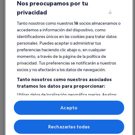
Nos preocupamos por tu
Condiciones de uso
privacidad
Información legal/contacto
Pautas sobre el contenido y cómo denunciar contenido
Tanto nosotros como nuestros
16
socios almacenamos o
accedemos a información del dispositivo, como
identificadores únicos en las cookies para tratar datos
Ayuda
personales. Puedes aceptar o administrar tus
Ayuda
preferencias haciendo clic abajo o, en cualquier
momento, a través de la página de la política de
Cancelar un vuelo
privacidad. Tus preferencias se notificarán a nuestros
Cancelar una reserva de hotel o de un alquiler vacacional
socios y no afectarán a los datos de navegación.
Plazos de reembolso
Tanto nosotros como nuestros asociados
tratamos los datos para proporcionar:
Utilizar un cupón de Expedia
Utilizar datos de localización geográfica precisa. Analizar
Documentos para viajes internacionales
activamente las características del dispositivo para su
identificación. Almacenar la información en un dispositivo
Acepto
y/o acceder a ella. Publicidad y contenido personalizados,
medición de publicidad y contenido, investigación de
audiencia y desarrollo de servicios.
© 2026 Expedia, Inc., una empresa de Expedia Group. Todos los
Rechazarlas todas
Lista de asociados (proveedores)
derechos reservados. Expedia y el logotipo de Expedia son marcas
comerciales o marcas comerciales registradas de Expedia, Inc.