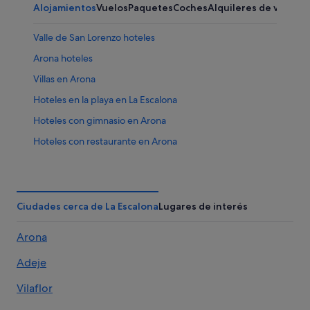
Alojamientos
Vuelos
Paquetes
Coches
Alquileres de vacaci
Valle de San Lorenzo hoteles
Arona hoteles
Villas en Arona
Hoteles en la playa en La Escalona
Hoteles con gimnasio en Arona
Hoteles con restaurante en Arona
Casas privadas de vacaciones en Valle de San Lorenzo
Campings de caravanas en La Escalona
Hoteles con bodega en Valle de San Lorenzo
Ciudades cerca de La Escalona
Lugares de interés
Hoteles con restaurante en La Escalona
Arona
Casas barco en Arona
Adeje
Casas de huéspedes en Arona
Hoteles con spa en Arona
Vilaflor
B&B en Arona