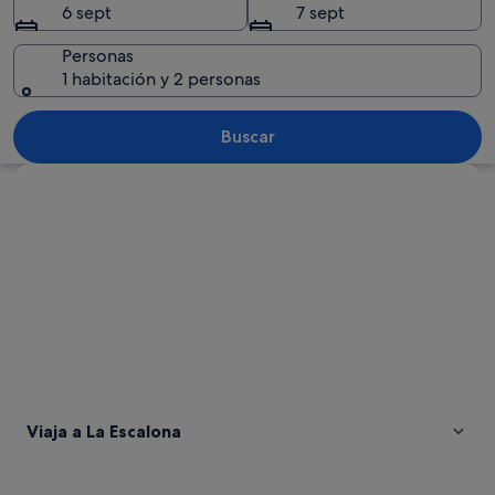
6 sept
7 sept
Personas
1 habitación y 2 personas
Un paisaje montañoso con un pico des
Buscar
Ver mapa
Viaja a La Escalona