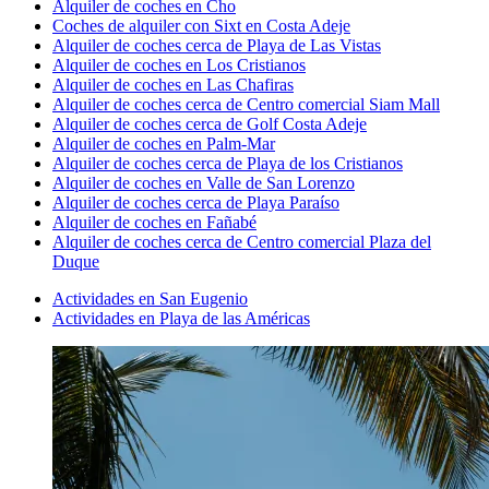
Alquiler de coches en Cho
Coches de alquiler con Sixt en Costa Adeje
Alquiler de coches cerca de Playa de Las Vistas
Alquiler de coches en Los Cristianos
Alquiler de coches en Las Chafiras
Alquiler de coches cerca de Centro comercial Siam Mall
Alquiler de coches cerca de Golf Costa Adeje
Alquiler de coches en Palm-Mar
Alquiler de coches cerca de Playa de los Cristianos
Alquiler de coches en Valle de San Lorenzo
Alquiler de coches cerca de Playa Paraíso
Alquiler de coches en Fañabé
Alquiler de coches cerca de Centro comercial Plaza del
Duque
Actividades en San Eugenio
Actividades en Playa de las Américas