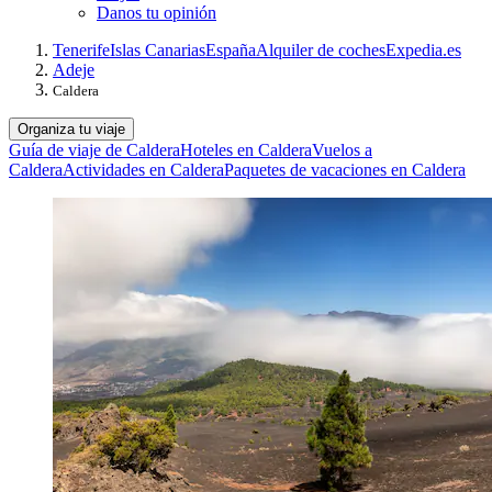
Danos tu opinión
Tenerife
Islas Canarias
España
Alquiler de coches
Expedia.es
Adeje
Caldera
Organiza tu viaje
Guía de viaje de Caldera
Hoteles en Caldera
Vuelos a
Caldera
Actividades en Caldera
Paquetes de vacaciones en Caldera