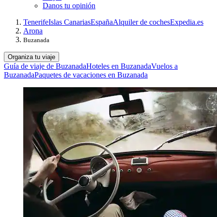
Danos tu opinión
Tenerife
Islas Canarias
España
Alquiler de coches
Expedia.es
Arona
Buzanada
Organiza tu viaje
Guía de viaje de Buzanada
Hoteles en Buzanada
Vuelos a
Buzanada
Paquetes de vacaciones en Buzanada