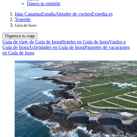
Danos tu opinión
Islas Canarias
España
Alquiler de coches
Expedia.es
Tenerife
Guía de Isora
Organiza tu viaje
Guía de viaje de Guía de Isora
Hoteles en Guía de Isora
Vuelos a
Guía de Isora
Actividades en Guía de Isora
Paquetes de vacaciones
en Guía de Isora