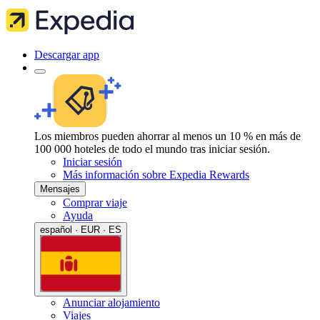
Descargar app
Los miembros pueden ahorrar al menos un 10 % en más de
100 000 hoteles de todo el mundo tras iniciar sesión.
Iniciar sesión
Más información sobre Expedia Rewards
Mensajes
Comprar viaje
Ayuda
español · EUR · ES
Anunciar alojamiento
Viajes