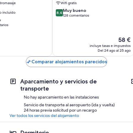
dromasaje
Wifi gratis
8.4
Muy bueno
 incluido
8,4
sobre
128 comentarios
e
10,
arios
Muy
bueno,
128 comentarios
El
58 €
ios
precio
incluye tasas e impuestos
actual
Del 24 ago al 25 ago
es
de
Comparar alojamientos parecidos
58 €
Aparcamiento y servicios de
transporte
No hay aparcamiento en las instalaciones
Servicio de transporte al aeropuerto (ida y vuelta)
24 horas previa solicitud por un recargo
Ver todos los servicios del alojamiento
Dormitorio