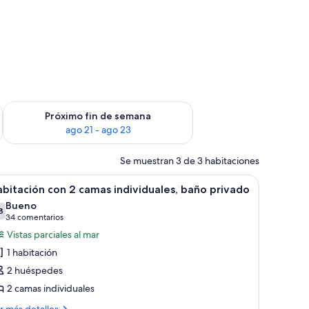
in de semana, ago 14 - ago 16
Consulta la disponibilidad para el próximo fin de semana, ago
Próximo fin de semana
ago 21 - ago 23
Se muestran 3 de 3 habitaciones
uales, cada una con cabecero de metal y colcha estampada. Hay una mesita c
brir
Un dormitorio con una mesa de vidrio, una ca
23
bitación con 2 camas individuales, baño privado
odas
Bueno
s
8
7,8 de 10
(34 comentarios)
34 comentarios
otos
Vistas parciales al mar
e
1 habitación
abitación
2 huéspedes
on
2 camas individuales
amas
ás
r más detalles