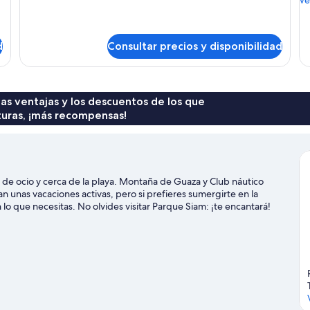
Habitación
de
individuales,
i
con
de
baño
b
2
Ha
camas
d
compartido
Consultar precios y disponibilidad
p
co
individuales,
2
baño
ca
compartido
in
ba
 las ventajas y los descuentos de los que
pr
turas, ¡más recompensas!
o de ocio y cerca de la playa. Montaña de Guaza y Club náutico
 unas vacaciones activas, pero si prefieres sumergirte en la
n lo que necesitas. No olvides visitar Parque Siam: ¡te encantará!
o actividades como paseos en moto de agua o kayak, pero también
 las rutas a pie o en bicicleta en las inmediaciones.
Ver guía de