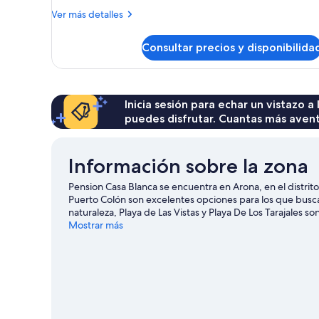
Más
cama
Ver más detalles
detalles
individual,
de
baño
Consultar precios y disponibilida
Habitación
compartido
individual
básica,
1
cama
Inicia sesión para echar un vistazo a
individual,
puedes disfrutar. Cuantas más aven
baño
compartido
Información sobre la zona
Pension Casa Blanca se encuentra en Arona, en el distrit
Puerto Colón son excelentes opciones para los que buscan
naturaleza, Playa de Las Vistas y Playa De Los Tarajales so
Tendrás la oportunidad de disfrutar del agua realizand
Mostrar más
podrás vivir grandes aventuras practicando la equitación o
viaje de Arona
Ver más pensiones en Arona