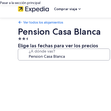
Pasar a la sección principal
Comprar viaje
Ver todos los alojamientos
Pension Casa Blanca
Alojamiento
de
Elige las fechas para ver los precios
2.5 estrellas
¿A dónde vas?
Galería
de
imágenes
de
Pension
Casa
Blanca