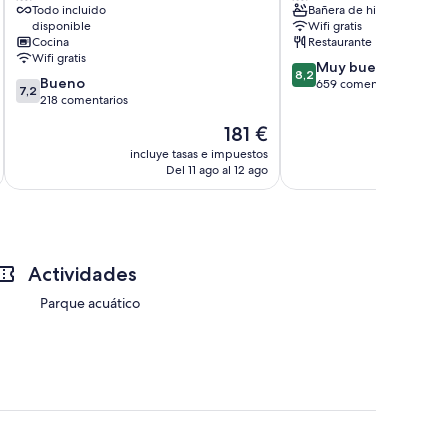
Todo incluido
Bañera de hidromasaje
de
disponible
Wifi gratis
las
Cocina
Restaurante
Américas
Wifi gratis
8.2
Muy bueno
8,2
7.2
Bueno
sobre
659 comentarios
7,2
sobre
218 comentarios
10,
10,
Muy
El
181 €
Bueno,
bueno,
precio
218 comentarios
incluye tasas e impuestos
incluye
659 comentarios
actual
Del 11 ago al 12 ago
D
es
de
181 €
Actividades
Parque acuático