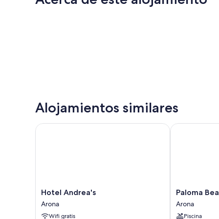
Alojamientos similares
Hotel Andrea's
Paloma Beach
Hotel
Paloma
Hotel Andrea's
Paloma Bea
Andrea's
Beach
Arona
Arona
Arona
Apartments
Wifi gratis
Piscina
Arona