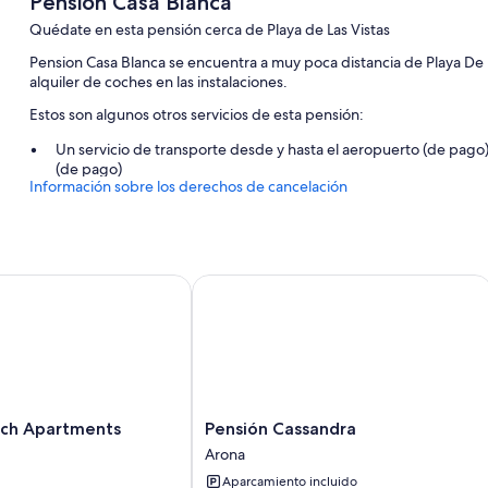
Pension Casa Blanca
Quédate en esta pensión cerca de Playa de Las Vistas
Pension Casa Blanca se encuentra a muy poca distancia de Playa De L
alquiler de coches en las instalaciones.
Estos son algunos otros servicios de esta pensión:
Un servicio de transporte desde y hasta el aeropuerto (de pago),
(de pago)
Información sobre los derechos de cancelación
Espacios sin humos y personal multilingüe
Los huéspedes destacan la amabilidad del personal
 Apartments
Pensión Cassandra
Pensión
ch Apartments
Pensión Cassandra
Cassandra
Arona
Arona
Aparcamiento incluido