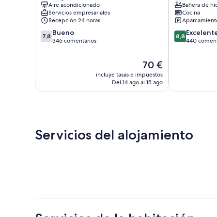
Aire acondicionado
Bañera de hi
Servicios empresariales
Cocina
Recepción 24 horas
Aparcamiento
7.8
8.8
Bueno
Excelent
7,8
8,8
sobre
sobre
346 comentarios
440 coment
10,
10,
Bueno,
Excelente,
El
70 €
346 comentarios
440 comentar
precio
incluye tasas e impuestos
actual
Del 14 ago al 15 ago
es
de
70 €
Servicios del alojamiento