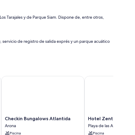
os Tarajales y de Parque Siam. Dispone de, entre otros,
 servicio de registro de salida exprés y un parque acuático
Checkin Bungalows Atlantida
Hotel Zentral Center
Checkin
Hotel
Checkin Bungalows Atlantida
Hotel Zentral Cente
Bungalows
Zentral
Arona
Playa de las Américas
Atlantida
Center
Piscina
Piscina
Arona
Playa