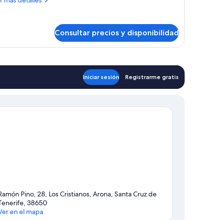
talles
ndividuales,
año
bitación
rivado
Consultar precios y disponibilidad
n
mas
dividuales,
ño
Iniciar sesión
Registrarme gratis
ivado
Ramón Pino, 28, Los Cristianos, Arona, Santa Cruz de
Tenerife, 38650
Ver en el mapa