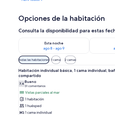
Habitación c
Opciones de la habitación
Consulta la disponibilidad para estas fec
Consulta la disponibilidad para esta noche, ago 8 - 
Consulta la d
Esta noche
ago 8 - ago 9
Filtros
Todas las habitaciones
1 cama
2 camas
disponibles
Abrir
Un dormitorio con cama, mesit
para
17
Habitación individual básica, 1 cama individual, ba
todas
las
compartido
las
habitaciones
Bueno
7,4
fotos
7,4 de 10
(31 comentarios)
31 comentarios
de
Vistas parciales al mar
Habitación
1 habitación
individual
1 huésped
básica,
1 cama individual
1