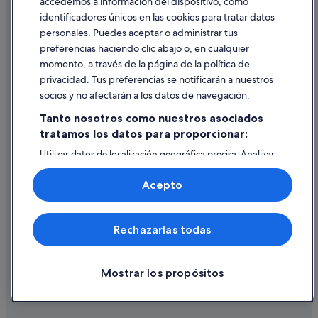
accedemos a información del dispositivo, como
identificadores únicos en las cookies para tratar datos
Ayuda
personales. Puedes aceptar o administrar tus
Ayuda
preferencias haciendo clic abajo o, en cualquier
momento, a través de la página de la política de
Cancelar un vuelo
privacidad. Tus preferencias se notificarán a nuestros
Cancelar una reserva de hotel o de un alquiler vacacional
socios y no afectarán a los datos de navegación.
Plazos de reembolso
Tanto nosotros como nuestros asociados
tratamos los datos para proporcionar:
Utilizar un cupón de Expedia
Utilizar datos de localización geográfica precisa. Analizar
Documentos para viajes internacionales
activamente las características del dispositivo para su
identificación. Almacenar la información en un dispositivo
Acepto
y/o acceder a ella. Publicidad y contenido personalizados,
medición de publicidad y contenido, investigación de
audiencia y desarrollo de servicios.
© 2026 Expedia, Inc., una empresa de Expedia Group. Todos los
Rechazarlas todas
Lista de asociados (proveedores)
derechos reservados. Expedia y el logotipo de Expedia son marcas
comerciales o marcas comerciales registradas de Expedia, Inc.
Vacationspot, S.L., Agencia de Viajes, I-AV-0000631.3.
Mostrar los propósitos