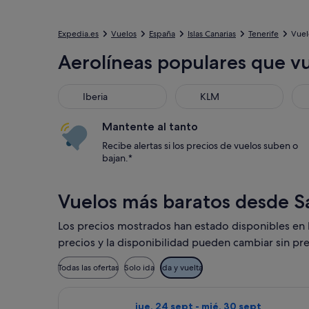
Expedia.es
Vuelos
España
Islas Canarias
Tenerife
Vuel
Aerolíneas populares que v
Iberia
KLM
Mantente al tanto
Recibe alertas si los precios de vuelos suben o
bajan.*
Vuelos más baratos desde S
Los precios mostrados han estado disponibles en lo
precios y la disponibilidad pueden cambiar sin pre
Todas las ofertas
Solo ida
Ida y vuelta
Seleccionar vuelo de Ryanair, con sal
jue, 24 sept - mié, 30 sept