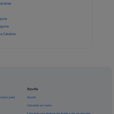
Canarias
aguna
Laguna
a Catalina
Ayuda
xcepto para
Ayuda
Cancelar un vuelo
Cancelar una reserva de hotel o de un alquiler