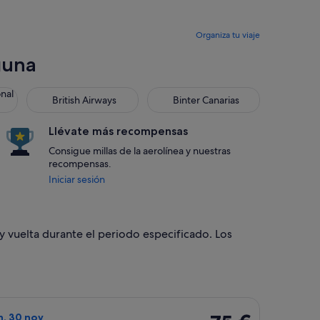
Organiza tu viaje
guna
onal
British Airways
Binter Canarias
Llévate más recompensas
Consigue millas de la aerolínea y nuestras
recompensas.
Iniciar sesión
y vuelta durante el periodo especificado. Los
sept, con un precio de 75 €. encontrado hace 3 días
o de easyJet, con salida el jue, 26 nov de Tenerife a Londres, 
75 €
un, 30 nov