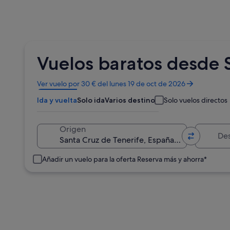
Vuelos baratos desde S
Se
Ver vuelo por 30 € del lunes 19 de oct de 2026
abre
Ida y vuelta
Solo ida
Varios destinos
Solo vuelos directos
en
una
ventana
Destino
Origen
nueva
Añadir un vuelo para la oferta Reserva más y ahorra*