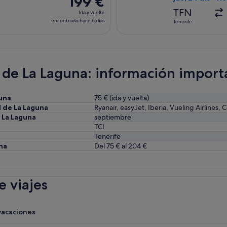
199 €
4 días
Ida
TFN
Ida y vuelta
y
encontrado hace 6 días
Tenerife
vuelta,
encontrado
hace
6 días
l de La Laguna: información import
una
75 € (ida y vuelta)
l de La Laguna
Ryanair, easyJet, Iberia, Vueling Airlines, 
 La Laguna
septiembre
TCI
Tenerife
na
Del 75 € al 204 €
 viajes
vacaciones