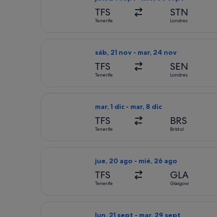
TFS
STN
Tenerife
Londres
Seleccionar vuelo de easyJet, con sal
sáb, 21 nov - mar, 24 nov
TFS
SEN
Tenerife
Londres
Seleccionar vuelo de Ryanair, con sali
mar, 1 dic - mar, 8 dic
TFS
BRS
Tenerife
Brístol
Seleccionar vuelo de Jet2, con salid
jue, 20 ago - mié, 26 ago
TFS
GLA
Tenerife
Glasgow
Seleccionar vuelo de Swiss Internatio
lun, 21 sept - mar, 29 sept