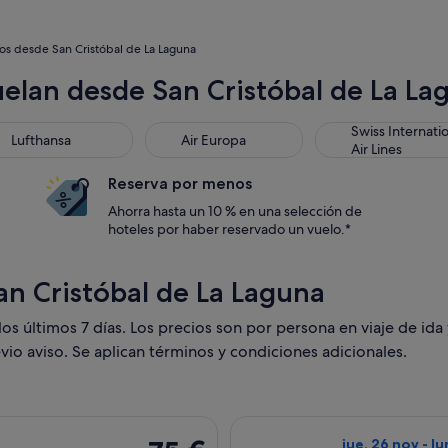
os desde San Cristóbal de La Laguna
uelan desde San Cristóbal de La La
Swiss Internati
Lufthansa
Air Europa
Air Lines
Reserva por menos
Ahorra hasta un 10 % en una selección de
hoteles por haber reservado un vuelo.*
an Cristóbal de La Laguna
s últimos 7 días. Los precios son por persona en viaje de ida 
vio aviso. Se aplican términos y condiciones adicionales.
ida el jue, 24 sept de Tenerife a Londres, y vuelta el mié, 30 
Seleccionar vuel
75 €
jue, 26 nov - l