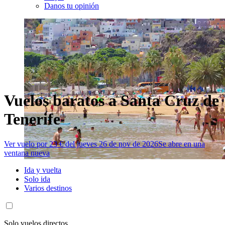
Danos tu opinión
Vuelos baratos a Santa Cruz de
Tenerife
Ver vuelo por 23 € del jueves 26 de nov de 2026
Se abre en una
ventana nueva
Ida y vuelta
Solo ida
Varios destinos
Solo vuelos directos