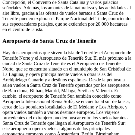
Concepción, el Convento de Santa Catalina y varios palacios
señoriales. Además, los amantes de la naturaleza y las actividades al
aire libre, gracias a las ofertas de vuelos baratos a Santa Cruz de
Tenerife pueden explorar el Parque Nacional del Teide, conociendo
sus espectaculares paisajes, que se extienden por 20.000 hectáreas
en el centro de la isla.
Aeropuerto de Santa Cruz de Tenerife
Hay dos aeropuertos que sirven la isla de Tenerife: el Aeropuerto de
Tenerife Norte y el Aeropuerto de Tenerife Sur. El más próximo a la
ciudad de Santa Cruz de Tenerife es el Aeropuerto de Tenerife
Norte, que se encuentra situado en el municipio de San Cristóbal de
La Laguna, y opera principalmente vuelos a otras islas del
Archipiélago Canario y a destinos españoles. Desde la península
salen vuelos a Santa Cruz de Tenerife operados por los aeropuertos
de Barcelona, Bilbao, Madrid, Málaga, Sevilla y Valencia. En
cambio, el aeropuerto de Tenerife Sur, también conocido como
Aeropuerto Internacional Reina Sofía, se encuentra al sur de la isla,
cerca de las populares localidades de El Médano y Los Abrigos, y
opera vuelos también a varios destinos europeos. Los viajeros
procedentes del extranjero pueden buscar entre los vuelos baratos a
Santa Cruz de Tenerife que llegan al Aeropuerto de Tenerife Sur:
este aeropuerto opera vuelos a algunos de los principales
aeropuertos europeos, como Ámsterdam, Berlín, Birmingham,