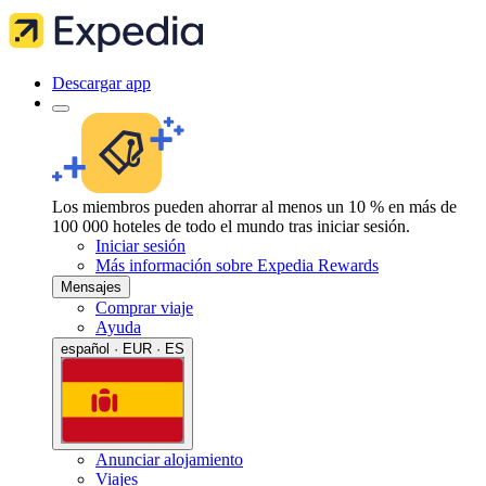
Descargar app
Los miembros pueden ahorrar al menos un 10 % en más de
100 000 hoteles de todo el mundo tras iniciar sesión.
Iniciar sesión
Más información sobre Expedia Rewards
Mensajes
Comprar viaje
Ayuda
español · EUR · ES
Anunciar alojamiento
Viajes