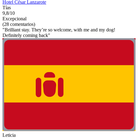
Hotel César Lanzarote
Tías
9,8/10
Excepcional
(28 comentarios)
"Brilliant stay. They’re so welcome, with me and my dog!
Definitely coming back"
Leticia