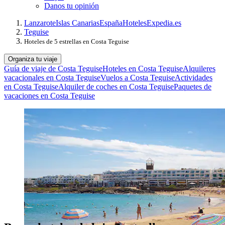
Danos tu opinión
Lanzarote
Islas Canarias
España
Hoteles
Expedia.es
Teguise
Hoteles de 5 estrellas en Costa Teguise
Organiza tu viaje
Guía de viaje de Costa Teguise
Hoteles en Costa Teguise
Alquileres
vacacionales en Costa Teguise
Vuelos a Costa Teguise
Actividades
en Costa Teguise
Alquiler de coches en Costa Teguise
Paquetes de
vacaciones en Costa Teguise