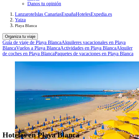
Danos tu opinión
Lanzarote
Islas Canarias
España
Hoteles
Expedia.es
Yaiza
Playa Blanca
Organiza tu viaje
Guía de viaje de Playa Blanca
Alquileres vacacionales en Playa
Blanca
Vuelos a Playa Blanca
Actividades en Playa Blanca
Alquiler
de coches en Playa Blanca
Paquetes de vacaciones en Playa Blanca
Hoteles en Playa Blanca