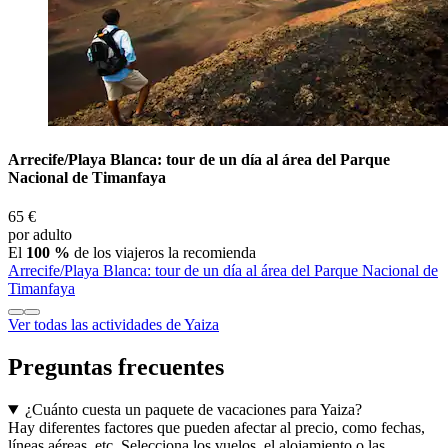
Arrecife/Playa Blanca: tour de un día al área del Parque
Nacional de Timanfaya
65 €
por adulto
El
100 %
de los viajeros la recomienda
Arrecife/Playa Blanca: tour de un día al área del Parque Nacional de
Timanfaya
Ver todas las actividades de Yaiza
Preguntas frecuentes
¿Cuánto cuesta un paquete de vacaciones para Yaiza?
Hay diferentes factores que pueden afectar al precio, como fechas,
líneas aéreas, etc. Selecciona los vuelos, el alojamiento o las