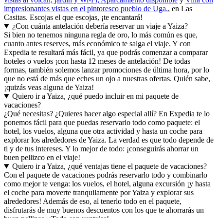
impresionantes vistas en el pintoresco pueblo de Uga.
, en Las
Casitas. Escojas el que escojas, ¡te encantará!
¿Con cuánta antelación debería reservar un viaje a Yaiza?
Si bien no tenemos ninguna regla de oro, lo más común es que,
cuanto antes reserves, más económico te salga el viaje. Y con
Expedia te resultará más fácil, ya que podrás comenzar a comparar
hoteles o vuelos ¡con hasta 12 meses de antelación! De todas
formas, también solemos lanzar promociones de última hora, por lo
que no está de más que eches un ojo a nuestras ofertas. Quién sabe,
¡quizás veas alguna de Yaiza!
Quiero ir a Yaiza, ¿qué puedo incluir en mi paquete de
vacaciones?
¿Qué necesitas? ¿Quieres hacer algo especial allí? En Expedia te lo
ponemos fácil para que puedas reservarlo todo como paquete: el
hotel, los vuelos, alguna que otra actividad y hasta un coche para
explorar los alrededores de Yaiza. La verdad es que todo depende de
ti y de tus intereses. Y lo mejor de todo: ¡conseguirás ahorrar un
buen pellizco en el viaje!
Quiero ir a Yaiza, ¿qué ventajas tiene el paquete de vacaciones?
Con el paquete de vacaciones podrás reservarlo todo y combinarlo
como mejor te venga: los vuelos, el hotel, alguna excursión ¡y hasta
el coche para moverte tranquilamente por Yaiza y explorar sus
alrededores! Además de eso, al tenerlo todo en el paquete,
disfrutarás de muy buenos descuentos con los que te ahorrarás un