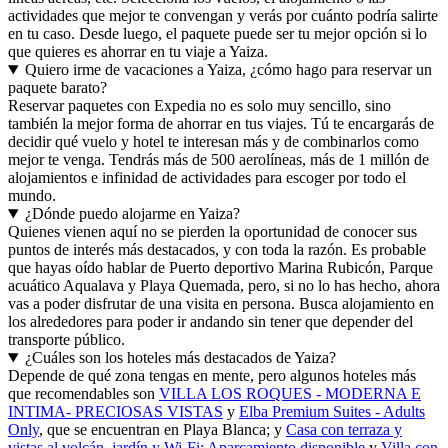
actividades que mejor te convengan y verás por cuánto podría salirte
en tu caso. Desde luego, el paquete puede ser tu mejor opción si lo
que quieres es ahorrar en tu viaje a Yaiza.
Quiero irme de vacaciones a Yaiza, ¿cómo hago para reservar un
paquete barato?
Reservar paquetes con Expedia no es solo muy sencillo, sino
también la mejor forma de ahorrar en tus viajes. Tú te encargarás de
decidir qué vuelo y hotel te interesan más y de combinarlos como
mejor te venga. Tendrás más de 500 aerolíneas, más de 1 millón de
alojamientos e infinidad de actividades para escoger por todo el
mundo.
¿Dónde puedo alojarme en Yaiza?
Quienes vienen aquí no se pierden la oportunidad de conocer sus
puntos de interés más destacados, y con toda la razón. Es probable
que hayas oído hablar de Puerto deportivo Marina Rubicón, Parque
acuático Aqualava y Playa Quemada, pero, si no lo has hecho, ahora
vas a poder disfrutar de una visita en persona. Busca alojamiento en
los alrededores para poder ir andando sin tener que depender del
transporte público.
¿Cuáles son los hoteles más destacados de Yaiza?
Depende de qué zona tengas en mente, pero algunos hoteles más
que recomendables son
VILLA LOS ROQUES - MODERNA E
INTIMA- PRECIOSAS VISTAS
y
Elba Premium Suites - Adults
Only
, que se encuentran en Playa Blanca; y
Casa con terraza y
vistas al volcán, jardín y Wi-Fi; Aparcamiento disponible
y
Villa con