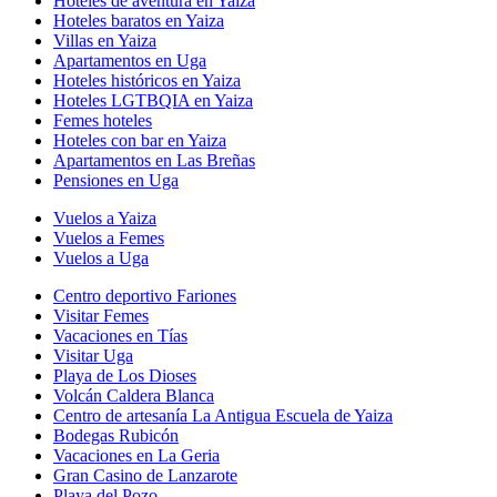
Hoteles de aventura en Yaiza
Hoteles baratos en Yaiza
Villas en Yaiza
Apartamentos en Uga
Hoteles históricos en Yaiza
Hoteles LGTBQIA en Yaiza
Femes hoteles
Hoteles con bar en Yaiza
Apartamentos en Las Breñas
Pensiones en Uga
Vuelos a Yaiza
Vuelos a Femes
Vuelos a Uga
Centro deportivo Fariones
Visitar Femes
Vacaciones en Tías
Visitar Uga
Playa de Los Dioses
Volcán Caldera Blanca
Centro de artesanía La Antigua Escuela de Yaiza
Bodegas Rubicón
Vacaciones en La Geria
Gran Casino de Lanzarote
Playa del Pozo