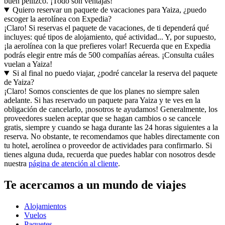
buen pellizco. ¡Todo son ventajas!
Quiero reservar un paquete de vacaciones para Yaiza, ¿puedo
escoger la aerolínea con Expedia?
¡Claro! Si reservas el paquete de vacaciones, de ti dependerá qué
incluyes: qué tipos de alojamiento, qué actividad... Y, por supuesto,
¡la aerolínea con la que prefieres volar! Recuerda que en Expedia
podrás elegir entre más de 500 compañías aéreas. ¡Consulta cuáles
vuelan a Yaiza!
Si al final no puedo viajar, ¿podré cancelar la reserva del paquete
de Yaiza?
¡Claro! Somos conscientes de que los planes no siempre salen
adelante. Si has reservado un paquete para Yaiza y te ves en la
obligación de cancelarlo, ¡nosotros te ayudamos! Generalmente, los
proveedores suelen aceptar que se hagan cambios o se cancele
gratis, siempre y cuando se haga durante las 24 horas siguientes a la
reserva. No obstante, te recomendamos que hables directamente con
tu hotel, aerolínea o proveedor de actividades para confirmarlo. Si
tienes alguna duda, recuerda que puedes hablar con nosotros desde
nuestra
página de atención al cliente
.
Te acercamos a un mundo de viajes
Alojamientos
Vuelos
Paquetes