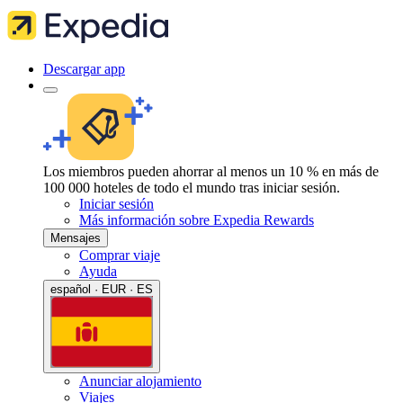
Descargar app
Los miembros pueden ahorrar al menos un 10 % en más de
100 000 hoteles de todo el mundo tras iniciar sesión.
Iniciar sesión
Más información sobre Expedia Rewards
Mensajes
Comprar viaje
Ayuda
español · EUR · ES
Anunciar alojamiento
Viajes