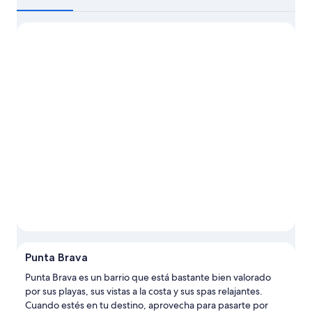
información
sobre
Puerto
de
la
Cruz
Punta Brava
Punta Brava es un barrio que está bastante bien valorado
por sus playas, sus vistas a la costa y sus spas relajantes.
Cuando estés en tu destino, aprovecha para pasarte por