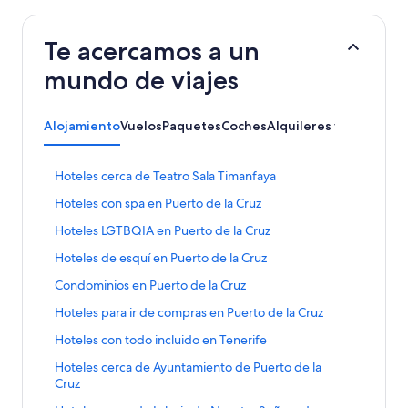
Te acercamos a un
mundo de viajes
Alojamiento
Vuelos
Paquetes
Coches
Alquileres vacacionale
E
Hoteles cerca de Teatro Sala Timanfaya
n
E
Hoteles con spa en Puerto de la Cruz
l
n
a
E
Hoteles LGTBQIA en Puerto de la Cruz
l
c
n
a
e
E
Hoteles de esquí en Puerto de la Cruz
l
c
q
n
a
e
E
Condominios en Puerto de la Cruz
u
l
c
q
n
e
a
e
E
Hoteles para ir de compras en Puerto de la Cruz
u
l
a
c
q
n
e
a
b
e
E
Hoteles con todo incluido en Tenerife
u
l
a
c
r
q
n
e
a
b
e
E
Hoteles cerca de Ayuntamiento de Puerto de la
e
u
l
a
c
r
q
n
Cruz
l
e
a
b
e
e
u
l
a
a
c