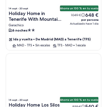
Ahorra un 100 % en tu vuelo
14 sept - 20 sept
Holiday Home in
648 €
1049 €
Tenerife With Mountain
por persona
Actualizado hace 1 día
Views + vuelo
Garachico
Alojamiento
6 noches
de
Ida y vuelta
•
De Madrid (MAD) a Tenerife (TFS)
2.0 estrellas
MAD - TFS
•
Sin escalas
TFS - MAD
•
1 escala
Holiday Home Los Silos Near Playa La Caleta
Ahorra un 100 % en tu vuelo
14 sept - 20 sept
Holiday Home Los Silos
540 €
839 €