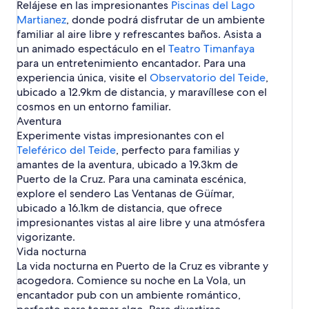
u
o
t
r
t
Relájese en las impresionantes
Piscinas del Lago
r
z
e
u
d
u
u
d
P
a
z
M
o
t
a
Martianez
, donde podrá disfrutar de un ambiente
u
l
e
e
z
z
e
u
m
a
d
o
u
z
a
r
l
familiar al aire libre y refrescantes baños. Asista a
l
e
i
r
e
d
r
C
t
a
un animado espectáculo en el
Teatro Timanfaya
a
r
l
t
l
e
a
r
o
C
C
t
i
para un entretenimiento encantador. Para una
i
a
l
n
u
d
r
r
o
a
experiencia única, visite el
Observatorio del Teide
,
á
C
a
t
z
e
u
u
d
s
n
r
C
e
ubicado a 12.9km de distancia, y maravíllese con el
l
z
z
e
e
e
u
r
e
cosmos en un entorno familiar.
a
l
n
z
z
u
n
C
Aventura
a
P
z
P
r
Experimente vistas impresionantes con el
C
u
u
u
r
e
Teleférico del Teide
, perfecto para familias y
e
z
u
r
amantes de la aventura, ubicado a 19.3km de
r
z
t
t
Puerto de la Cruz. Para una caminata escénica,
o
o
explore el sendero Las Ventanas de Güímar,
d
d
ubicado a 16.1km de distancia, que ofrece
e
e
impresionantes vistas al aire libre y una atmósfera
l
l
a
vigorizante.
a
C
Vida nocturna
C
r
r
La vida nocturna en Puerto de la Cruz es vibrante y
u
u
acogedora. Comience su noche en La Vola, un
z
z
encantador pub con un ambiente romántico,