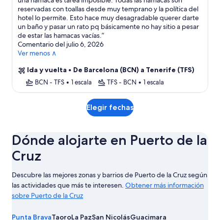
una hamaca es tarea imposible. Todas las hamacas son
reservadas con toallas desde muy temprano y la política del
hotel lo permite. Esto hace muy desagradable querer darte
un baño y pasar un rato pq básicamente no hay sitio a pesar
de estar las hamacas vacías.
”
Comentario del julio 6, 2026
Ver menos ∧
Ida y vuelta
•
De Barcelona (BCN) a Tenerife (TFS)
BCN - TFS
•
1 escala
TFS - BCN
•
1 escala
Elegir fechas
Dónde alojarte en Puerto de la
Cruz
Descubre las mejores zonas y barrios de Puerto de la Cruz según
las actividades que más te interesen.
Obtener más información
sobre Puerto de la Cruz
Obtener
más
Punta Brava
Taoro
La Paz
San Nicolás
Guacimara