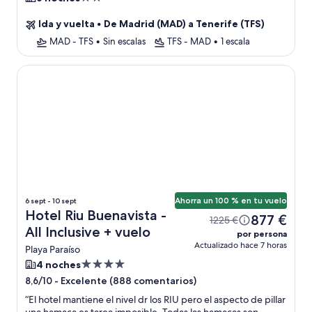
de
Ida y vuelta
•
De Madrid (MAD) a Tenerife (TFS)
2.0 estrellas
MAD - TFS
•
Sin escalas
TFS - MAD
•
1 escala
Hotel Riu Buenavista - All Inclusive
Ahorra un 100 % en tu vuelo
6 sept - 10 sept
Hotel Riu Buenavista -
877 €
1225 €
All Inclusive + vuelo
por persona
Actualizado hace 7 horas
Playa Paraíso
Alojamiento
4 noches
de
-
Excelente (888 comentarios)
8,6/10
4.0 estrellas
“
El hotel mantiene el nivel dr los RIU pero el aspecto de pillar