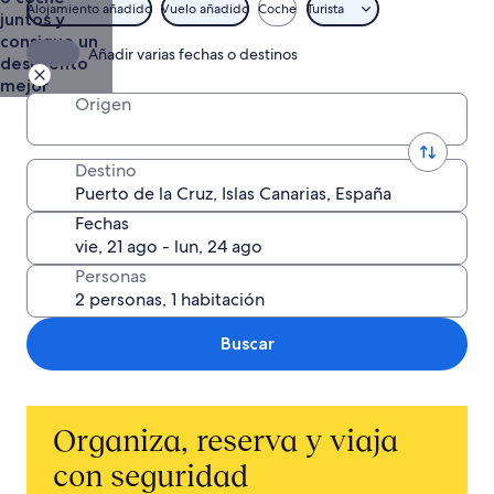
Alojamiento añadido
Vuelo añadido
Coche
Turista
juntos y
consigue un
Añadir varias fechas o destinos
descuento
mejor
Origen
Destino
Fechas
Personas
Buscar
Organiza, reserva y viaja
con seguridad