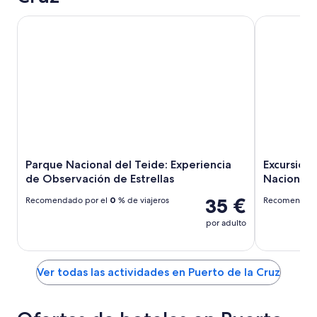
Parque Nacional del Teide: Experiencia de Observación de 
Excursión d
Parque Nacional del Teide: Experiencia
Excursión
de Observación de Estrellas
Nacional 
35 €
Recomendado por el
0
% de viajeros
Recomendado
por adulto
Ver todas las actividades en Puerto de la Cruz