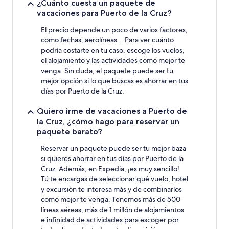
¿Cuánto cuesta un paquete de
de
vacaciones para Puerto de la Cruz?
1 noche
y
El precio depende un poco de varios factores,
2 adultos.
como fechas, aerolíneas... Para ver cuánto
Los
podría costarte en tu caso, escoge los vuelos,
precios
el alojamiento y las actividades como mejor te
y
la
venga. Sin duda, el paquete puede ser tu
disponibilidad
mejor opción si lo que buscas es ahorrar en tus
están
días por Puerto de la Cruz.
sujetos
a
Quiero irme de vacaciones a Puerto de
cambios.
la Cruz, ¿cómo hago para reservar un
Pueden
paquete barato?
aplicarse
términos
Reservar un paquete puede ser tu mejor baza
y
si quieres ahorrar en tus días por Puerto de la
condiciones
Cruz. Además, en Expedia, ¡es muy sencillo!
adicionales.
Tú te encargas de seleccionar qué vuelo, hotel
y excursión te interesa más y de combinarlos
como mejor te venga. Tenemos más de 500
líneas aéreas, más de 1 millón de alojamientos
e infinidad de actividades para escoger por