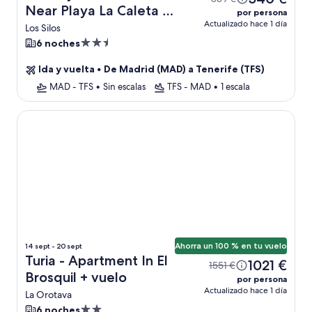
Near Playa La Caleta +
por persona
Actualizado hace 1 día
vuelo
Los Silos
Alojamiento
6 noches
de
Ida y vuelta
•
De Madrid (MAD) a Tenerife (TFS)
2.5 estrellas
MAD - TFS
•
Sin escalas
TFS - MAD
•
1 escala
Turia - Apartment In El Brosquil
Ahorra un 100 % en tu vuelo
14 sept - 20 sept
Turia - Apartment In El
1021 €
1551 €
Brosquil + vuelo
por persona
Actualizado hace 1 día
La Orotava
Alojamiento
6 noches