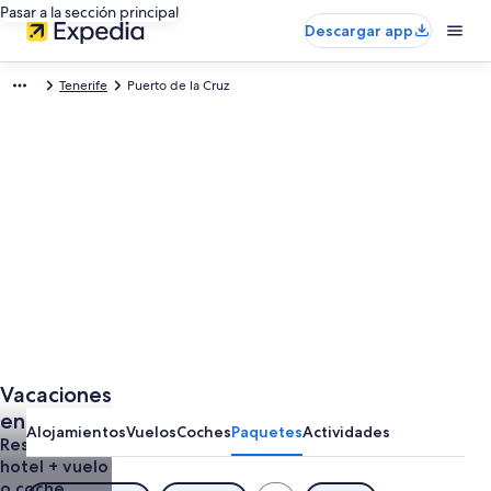
Pasar a la sección principal
Descargar app
Tenerife
Puerto de la Cruz
Vacaciones
en Puerto
Alojamientos
Vuelos
Coches
Paquetes
Actividades
de la Cruz
Reserva
hotel + vuelo
o coche