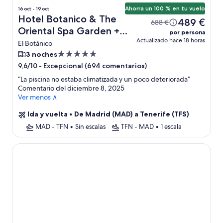
Ahorra un 100 % en tu vuelo
16 oct - 19 oct
Hotel Botanico & The
489 €
688 €
Oriental Spa Garden +
por persona
Actualizado hace 18 horas
vuelo
El Botánico
Alojamiento
3 noches
de
-
Excepcional (694 comentarios)
9,6/10
5.0 estrellas
“
La piscina no estaba climatizada y un poco deteriorada
”
Comentario del diciembre 8, 2025
Ver menos ∧
Ida y vuelta
•
De Madrid (MAD) a Tenerife (TFS)
MAD - TFN
•
Sin escalas
TFN - MAD
•
1 escala
Holiday Home in Tenerife With Mountain Views