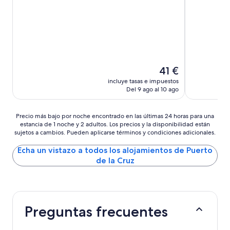
El
41 €
precio
incluye tasas e impuestos
actual
Del 9 ago al 10 ago
es
de
41 €
Precio
Precio más bajo por noche encontrado en las últimas 24 horas para una
estancia de 1 noche y 2 adultos. Los precios y la disponibilidad están
más
sujetos a cambios. Pueden aplicarse términos y condiciones adicionales.
bajo
por
Echa un vistazo a todos los alojamientos de Puerto
noche
de la Cruz
encontrado
en
las
últimas
24 horas
Preguntas frecuentes
para
una
estancia