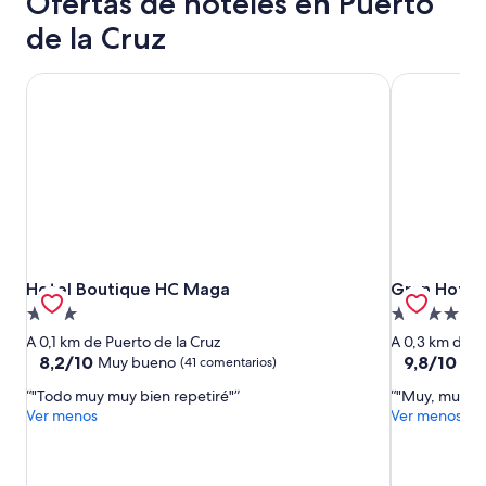
Ofertas de hoteles en Puerto
de la Cruz
Hotel Boutique HC Maga
Gran Hotel 
Hotel Boutique HC Maga
Gran Hotel 
Hotel Boutique HC Maga
Gran Hotel
Alojamiento
Alojamiento
de
de
A 0,1 km de Puerto de la Cruz
A 0,3 km de P
3.0 estrellas
5.0 estrellas
8.2
9.8
8,2/10
9,8/10
Muy bueno
Exc
(41 comentarios)
sobre
sobre
"Todo muy muy bien repetiré"
"Muy, muy bu
10,
10,
Ver menos
Ver menos
Muy
Excepcional
bueno,
(24 comenta
(41 comentarios)