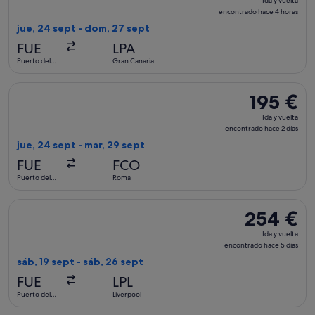
Ida y vuelta
y
encontrado hace 4 horas
vuelta,
jue, 24 sept - dom, 27 sept
encontrado
FUE
LPA
hace
Puerto del
Gran Canaria
4 horas
Rosario
Seleccionar vuelo de Swiss International Air Lines, con salid
195 €
195 €
Ida
Ida y vuelta
y
encontrado hace 2 días
vuelta,
jue, 24 sept - mar, 29 sept
encontrado
FUE
FCO
hace
Puerto del
Roma
2 días
Rosario
Seleccionar vuelo de Jet2, con salida el sáb, 19 sept de Puer
254 €
254 €
Ida
Ida y vuelta
y
encontrado hace 5 días
vuelta,
sáb, 19 sept - sáb, 26 sept
encontrado
FUE
LPL
hace
Puerto del
Liverpool
5 días
Rosario