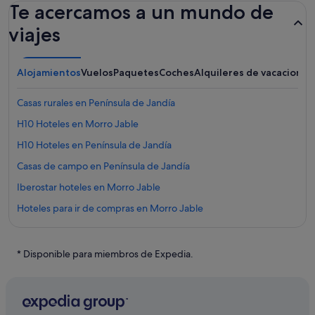
Te acercamos a un mundo de
viajes
Alojamientos
Vuelos
Paquetes
Coches
Alquileres de vacaciones
Casas rurales en Península de Jandía
H10 Hoteles en Morro Jable
H10 Hoteles en Península de Jandía
Casas de campo en Península de Jandía
Iberostar hoteles en Morro Jable
Hoteles para ir de compras en Morro Jable
Hoteles cerca de Campo de golf Jandía Golf
Hoteles cerca de Playa de Matorral
* Disponible para miembros de Expedia.
Hoteles con todo incluido en Morro Jable
Hoteles con piscina en Morro Jable
Sbh Hotels en Morro Jable