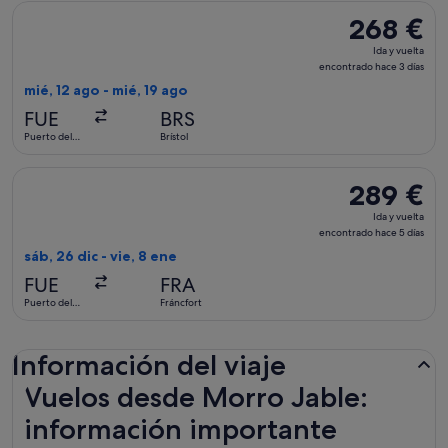
Seleccionar vuelo de easyJet, con salida el mié, 12 ago de Pu
268 €
268 €
Ida
Ida y vuelta
y
encontrado hace 3 días
vuelta,
mié, 12 ago - mié, 19 ago
encontrado
FUE
BRS
hace
Puerto del
Brístol
3 días
Rosario
Seleccionar vuelo de Scandinavian Airlines, con salida el sáb
289 €
289 €
Ida
Ida y vuelta
y
encontrado hace 5 días
vuelta,
sáb, 26 dic - vie, 8 ene
encontrado
FUE
FRA
hace
Puerto del
Fráncfort
5 días
Rosario
Información del viaje
Vuelos desde Morro Jable:
información importante