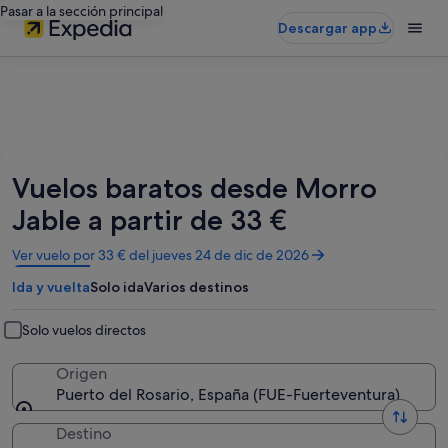
Pasar a la sección principal
Descargar app
Vuelos baratos desde Morro
Jable a partir de 33 €
Se
Ver vuelo por 33 € del jueves 24 de dic de 2026
abre
Ida y vuelta
Solo ida
Varios destinos
en
una
ventana
Solo vuelos directos
nueva
Origen
Puerto del Rosario, España (FUE-Fuerteventura)
Destino