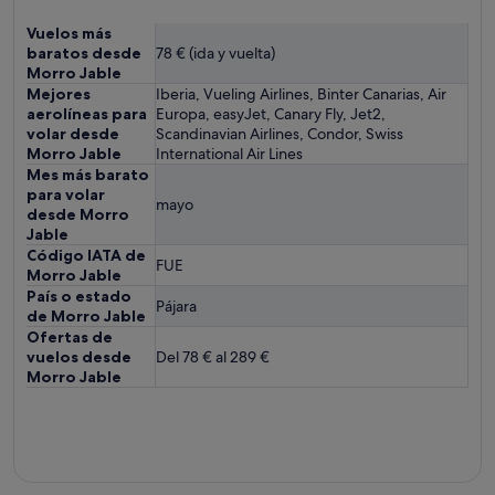
Vuelos más
baratos desde
78 € (ida y vuelta)
Morro Jable
Mejores
Iberia, Vueling Airlines, Binter Canarias, Air
aerolíneas para
Europa, easyJet, Canary Fly, Jet2,
volar desde
Scandinavian Airlines, Condor, Swiss
Morro Jable
International Air Lines
Mes más barato
para volar
mayo
desde Morro
Jable
Código IATA de
FUE
Morro Jable
País o estado
Pájara
de Morro Jable
Ofertas de
vuelos desde
Del 78 € al 289 €
Morro Jable