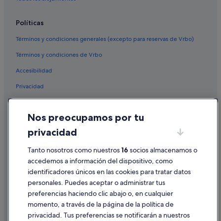
Hoteles de negocios en Morro Jable
H10 Hoteles en Esquinzo
Políticas
Hoteles de aventura en Morro Jable
Términos y condiciones generales (excepto para reservas de Vrbo)
Barcelo hoteles en Morro Jable
Términos y condiciones de Vrbo
Hoteles de 3 estrellas en Morro Jable
Accesibilidad
Hoteles que aceptan mascotas en Morro Jable
Privacidad
Melia hoteles en Morro Jable
Cookies
Hoteles históricos en Morro Jable
Nos preocupamos por tu
Sbh Hotels en Península de Jandía
Condiciones de uso
privacidad
Hoteles cerca de Playa de Esquinzo
Información legal/contacto
Hoteles de 5 estrellas en Península de Jandía
Tanto nosotros como nuestros
16
socios almacenamos o
Pautas sobre el contenido y cómo denunciar contenido
accedemos a información del dispositivo, como
Casas privadas de vacaciones en Morro Jable
identificadores únicos en las cookies para tratar datos
Ayuda
Hoteles con spa en Morro Jable
personales. Puedes aceptar o administrar tus
Ayuda
Hoteles de 4 estrellas en Península de Jandía
preferencias haciendo clic abajo o, en cualquier
momento, a través de la página de la política de
Cancelar un vuelo
Condominios en Morro Jable
privacidad. Tus preferencias se notificarán a nuestros