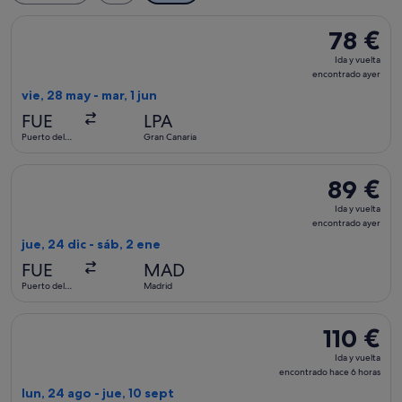
Seleccionar vuelo de Binter Canarias, con salida el vie, 28 m
78 €
78 €
Ida
Ida y vuelta
y
encontrado ayer
vuelta,
vie, 28 may - mar, 1 jun
encontrad
FUE
LPA
ayer
Puerto del
Gran Canaria
Rosario
Seleccionar vuelo de Iberia, con salida el jue, 24 dic de Pue
89 €
89 €
Ida
Ida y vuelta
y
encontrado ayer
vuelta,
jue, 24 dic - sáb, 2 ene
encontrad
FUE
MAD
ayer
Puerto del
Madrid
Rosario
Seleccionar vuelo de Air Europa, con salida el lun, 24 ago de
110 €
110 €
Ida
Ida y vuelta
y
encontrado hace 6 horas
vuelta,
lun, 24 ago - jue, 10 sept