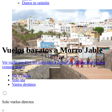
Danos tu opinión
Vuelos baratos a Morro Jable
Ver vuelo por 23 € del miércoles 4 de nov de 2026
Se abre en una
ventana nueva
Ida y vuelta
Solo ida
Varios destinos
Solo vuelos directos