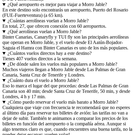
¿Qué aeropuerto es mejor para viajar a Morro Jable?
En este destino solo encontrarás un aeropuerto, Puerto del Rosario
(FUE-Fuerteventura) (a 65 km).
¿Cuántas aerolíneas vuelan a Morro Jable?
En total, 27, que ofrecen conexión con 60 aeropuertos.
¿Qué aerolíneas vuelan a Morro Jable?
Binter Canarias, Canaryfly y TUI fly son las principales aerolíneas
que operan en Morro Jable, y el vuelo desde El Aaiún-Bojador-
Saguia el Hamra con Binter Canarias es uno de los más populares.
¿Cuántos vuelos directos hay a este destino?
Tienes 407 vuelos directos a la semana.
¿De dónde salen los vuelos más populares a Morro Jable?
Muchos viajeros llegan a Morro Jable desde Las Palmas de Gran
Canaria, Santa Cruz de Tenerife y Londres.
¿Cuánto dura el vuelo a Morro Jable?
Eso lo marca el lugar del que procedas: desde Las Palmas de Gran
Canaria son 40 min; desde Santa Cruz de Tenerife, 50 min, y desde
Londres, 4 h y 17 min.
¿Cómo puedo reservar el vuelo más barato a Morro Jable?
Cualquiera que viaje con frecuencia te recomendará que no esperes
al último día para reservar tus billetes de avión: las tarifas no van a
dejar de subir. También te animamos a comparar los precios de los
billetes en función del aeropuerto o la compañía aérea. Aunque si
algo tenemos claro es que, cuando encuentres una buena tarifa, no la
puedes dejar escapar: ¡suelen volar!