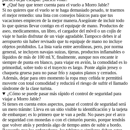
¿Qué hay que tener cuenta para el vuelo a Morro Jable?
Si no quieres que el vuelo se te haga demasiado pesado, te traemos
el mejor remedio: una lista con consejos básicos para que tus
vacaciones empiecen de la mejor manera.
Asegúrate de incluir todo
lo que quieras llevar contigo en el equipaje de mano. Productos de
aseo, medicamentos, un libro, el cargador del móvil o un cojín de
viaje te harán disfrutar de un viaje agradable.
Tampoco debes ir al
aeropuerto sin haber revisado que tu equipaje de mano no incluye
objetos prohibidos. La lista varía entre aerolíneas, pero, por norma
general, se incluyen navajas suizas, tijeras, productos inflamables o
líquidos de más de 100 ml.
Y, finalmente, aunque nos encante ir
siempre de punta en blanco, para viajar en avión, la comodidad es lo
primordial, sobre todo si el trayecto es largo. Ponte algún jersey o
chaqueta gruesa para no pasar frío y zapatos planos y cerrados.
Además, dejar para otro momento la ropa muy ceñida te permitirá
moverte con total comodidad y reducirá el riesgo de sufrir el llamado
síndrome de la clase turista.
¿Cómo se puede pasar más rápido el control de seguridad para
viajar a Morro Jable?
Si tienes en cuenta estos aspectos, pasar el control de seguridad será
un mero trámite: Lleva en un sitio visible tu identificación y la tarjeta
de embarque; es lo primero que te van a pedir. No pases por el arco
de seguridad con monedas o con el cinturón puesto, porque tendrás
que volver atrás y perderás algo de tiempo antes de subir a bordo.