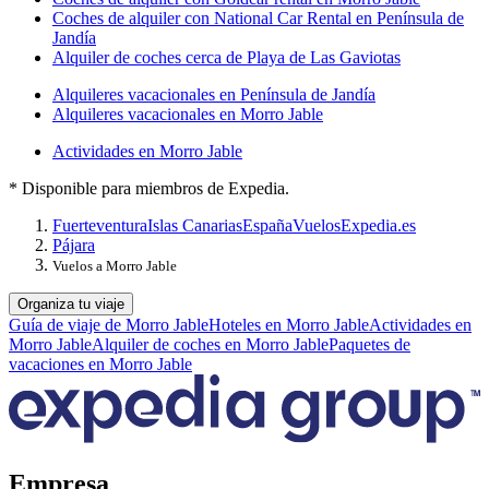
Coches de alquiler con National Car Rental en Península de
Jandía
Alquiler de coches cerca de Playa de Las Gaviotas
Alquileres vacacionales en Península de Jandía
Alquileres vacacionales en Morro Jable
Actividades en Morro Jable
* Disponible para miembros de Expedia.
Fuerteventura
Islas Canarias
España
Vuelos
Expedia.es
Pájara
Vuelos a Morro Jable
Organiza tu viaje
Guía de viaje de Morro Jable
Hoteles en Morro Jable
Actividades en
Morro Jable
Alquiler de coches en Morro Jable
Paquetes de
vacaciones en Morro Jable
Empresa