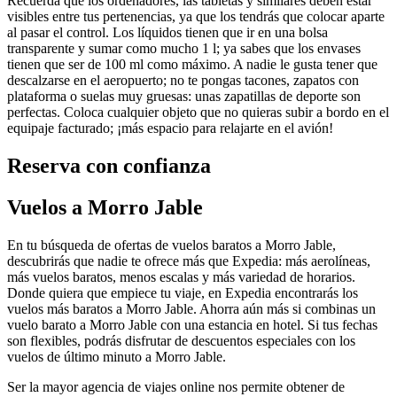
Recuerda que los ordenadores, las tabletas y similares deben estar
visibles entre tus pertenencias, ya que los tendrás que colocar aparte
al pasar el control. Los líquidos tienen que ir en una bolsa
transparente y sumar como mucho 1 l; ya sabes que los envases
tienen que ser de 100 ml como máximo. A nadie le gusta tener que
descalzarse en el aeropuerto; no te pongas tacones, zapatos con
plataforma o suelas muy gruesas: unas zapatillas de deporte son
perfectas. Coloca cualquier objeto que no quieras subir a bordo en el
equipaje facturado; ¡más espacio para relajarte en el avión!
Reserva con confianza
Vuelos a Morro Jable
En tu búsqueda de ofertas de vuelos baratos a Morro Jable,
descubrirás que nadie te ofrece más que Expedia: más aerolíneas,
más vuelos baratos, menos escalas y más variedad de horarios.
Donde quiera que empiece tu viaje, en Expedia encontrarás los
vuelos más baratos a Morro Jable. Ahorra aún más si combinas un
vuelo barato a Morro Jable con una estancia en hotel. Si tus fechas
son flexibles, podrás disfrutar de descuentos especiales con los
vuelos de último minuto a Morro Jable.
Ser la mayor agencia de viajes online nos permite obtener de