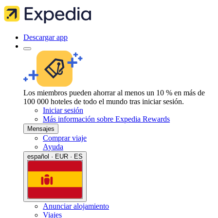
Descargar app
Los miembros pueden ahorrar al menos un 10 % en más de
100 000 hoteles de todo el mundo tras iniciar sesión.
Iniciar sesión
Más información sobre Expedia Rewards
Mensajes
Comprar viaje
Ayuda
español · EUR · ES
Anunciar alojamiento
Viajes