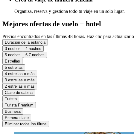
Organiza, reserva y gestiona todo tu viaje en un solo lugar.
Mejores ofertas de vuelo + hotel
Precios encontrados en las últimas 48 horas. Haz clic para actualizarlo
Duración de la estancia
3 noches
4 noches
5 noches
6-7 noches
Estrellas
5 estrellas
4 estrellas o más
3 estrellas o más
2 estrellas o más
Clase de cabina
Turista
Turista Premium
Business
Primera clase
Eliminar todos los filtros