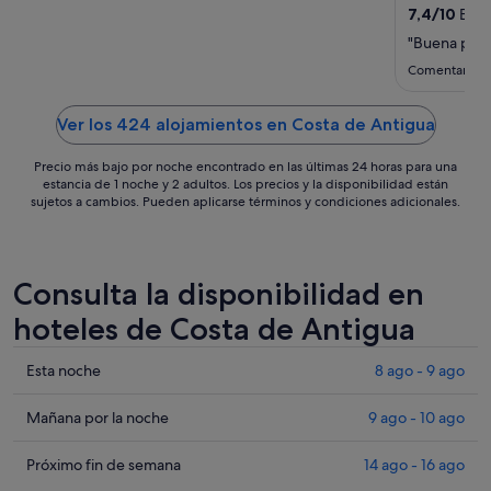
ago
7,4
/
10
Buen
al
"Buena pisc
31
Comentario d
ago
Ver los 424 alojamientos en Costa de Antigua
Precio más bajo por noche encontrado en las últimas 24 horas para una
estancia de 1 noche y 2 adultos. Los precios y la disponibilidad están
sujetos a cambios. Pueden aplicarse términos y condiciones adicionales.
Consulta la disponibilidad en
hoteles de Costa de Antigua
Comprueba
Esta noche
8 ago - 9 ago
los
precios
Comprueba
Mañana por la noche
9 ago - 10 ago
en
los
Costa
precios
Comprueba
Próximo fin de semana
14 ago - 16 ago
de
en
los