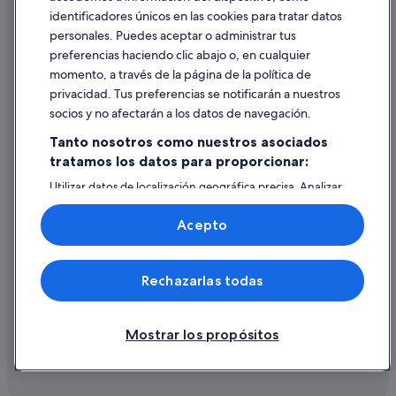
identificadores únicos en las cookies para tratar datos
Ayuda
personales. Puedes aceptar o administrar tus
Ayuda
preferencias haciendo clic abajo o, en cualquier
momento, a través de la página de la política de
Cancelar un vuelo
privacidad. Tus preferencias se notificarán a nuestros
Cancelar una reserva de hotel o de un alquiler vacacional
socios y no afectarán a los datos de navegación.
Plazos de reembolso
Tanto nosotros como nuestros asociados
tratamos los datos para proporcionar:
Utilizar un cupón de Expedia
Utilizar datos de localización geográfica precisa. Analizar
Documentos para viajes internacionales
activamente las características del dispositivo para su
identificación. Almacenar la información en un dispositivo
Acepto
y/o acceder a ella. Publicidad y contenido personalizados,
medición de publicidad y contenido, investigación de
audiencia y desarrollo de servicios.
© 2026 Expedia, Inc., una empresa de Expedia Group. Todos los
Rechazarlas todas
Lista de asociados (proveedores)
derechos reservados. Expedia y el logotipo de Expedia son marcas
comerciales o marcas comerciales registradas de Expedia, Inc.
Vacationspot, S.L., Agencia de Viajes, I-AV-0000631.3.
Mostrar los propósitos