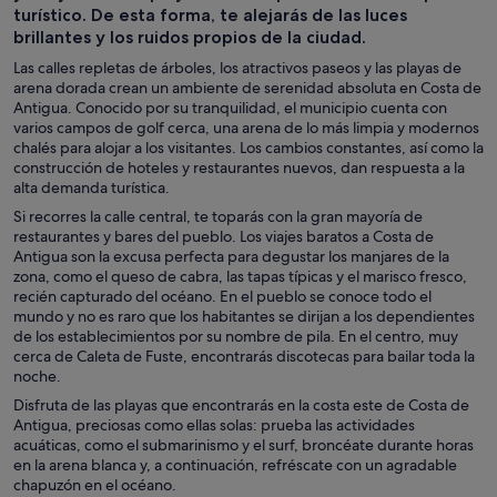
turístico. De esta forma, te alejarás de las luces
brillantes y los ruidos propios de la ciudad.
Las calles repletas de árboles, los atractivos paseos y las playas de
arena dorada crean un ambiente de serenidad absoluta en Costa de
Antigua. Conocido por su tranquilidad, el municipio cuenta con
varios campos de golf cerca, una arena de lo más limpia y modernos
chalés para alojar a los visitantes. Los cambios constantes, así como la
construcción de hoteles y restaurantes nuevos, dan respuesta a la
alta demanda turística.
Si recorres la calle central, te toparás con la gran mayoría de
restaurantes y bares del pueblo. Los viajes baratos a Costa de
Antigua son la excusa perfecta para degustar los manjares de la
zona, como el queso de cabra, las tapas típicas y el marisco fresco,
recién capturado del océano. En el pueblo se conoce todo el
mundo y no es raro que los habitantes se dirijan a los dependientes
de los establecimientos por su nombre de pila. En el centro, muy
cerca de Caleta de Fuste, encontrarás discotecas para bailar toda la
noche.
Disfruta de las playas que encontrarás en la costa este de Costa de
Antigua, preciosas como ellas solas: prueba las actividades
acuáticas, como el submarinismo y el surf, broncéate durante horas
en la arena blanca y, a continuación, refréscate con un agradable
chapuzón en el océano.