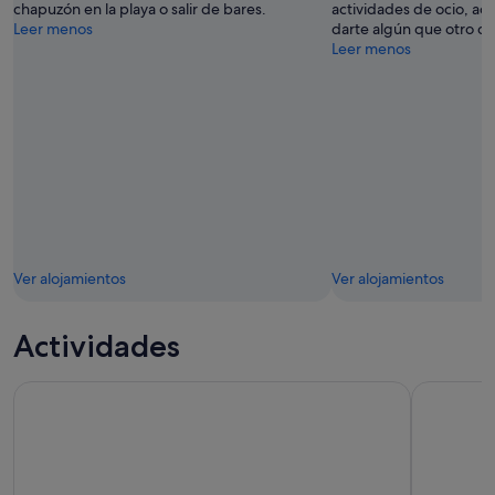
chapuzón en la playa o salir de bares.
actividades de ocio, aq
Leer menos
darte algún que otro ch
Leer menos
Ver alojamientos
Ver alojamientos
Actividades
Fuerteventura: curso de SUP de 1,5 horas - Caleta de Fuste
Servicio d