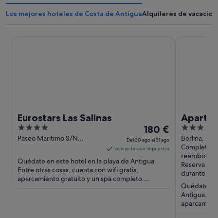
Los mejores hoteles de Costa de Antigua
Alquileres de vacacion
Eurostars Las Salinas
Aparthotel l
Eurostars Las Salinas
Apartho
4
El
3
180 €
out
precio
out
Paseo Maritimo S/N
Berlina, 7 A
Del 30 ago al 31 ago
Antigua Fuerteventura
Fuerteventu
Completam
of
es
of
incluye tasas e impuestos
reembolsab
5
de
5
Quédate en este hotel en la playa de Antigua.
Reserva aho
180 €
Entre otras cosas, cuenta con wifi gratis,
durante la e
aparcamiento gratuito y un spa completo.
por
Quédate en e
Algunos aspectos que los huéspedes ...
noche
Antigua. Ent
del
aparcamient
30
Dos atraccio