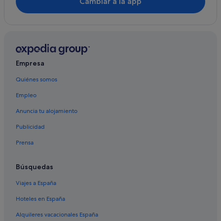
Cambiar a la app
Hoteles con gimnasio en Caleta de Fuste
Hoteles que aceptan mascotas en Caleta de Fuste
Hoteles boutique en Caleta de Fuste
Hoteles con todo incluido en Fuerteventura
Empresa
Casas privadas de vacaciones en Costa de Antigua
Quiénes somos
Elba hoteles en Nuevo Horizonte
Empleo
Hoteles con conserje en Caleta de Fuste
Hoteles en la playa en Caleta de Fuste
Anuncia tu alojamiento
Hoteles con bar en Caleta de Fuste
Publicidad
Campings de caravanas en Nuevo Horizonte
Prensa
Búsquedas
Viajes a España
Hoteles en España
Alquileres vacacionales España