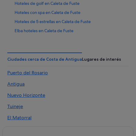
Hoteles de golf en Caleta de Fuste
Hoteles con spa en Caleta de Fuste
Hoteles de 5 estrellas en Caleta de Fuste
Elba hoteles en Caleta de Fuste
Hoteles con wifi en Caleta de Fuste
Hoteles con todo incluido en Caleta de Fuste
Hoteles cerca de Centro Comercial Atlántico
Ciudades cerca de Costa de Antigua
Lugares de interés
Independent hoteles en Caleta de Fuste
Puerto del Rosario
Hoteles de 3 estrellas en Nuevo Horizonte
Antigua
Barcelo hoteles en Caleta de Fuste
Villas en Nuevo Horizonte
Nuevo Horizonte
Hoteles históricos en Caleta de Fuste
Tuineje
Meeting Point hoteles en Caleta de Fuste
El Matorral
Hoteles cerca de Puerto deportivo Caleta de Fuste
Hoteles para ir de compras en Caleta de Fuste