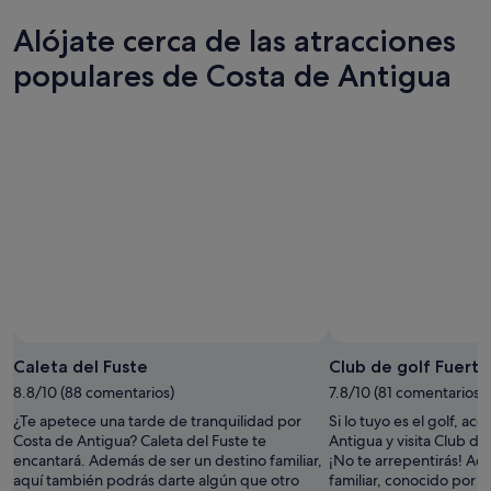
Antigua
Costa
precios
Alójate cerca de las atracciones
para
de
en
esta
Antigua
Costa
populares de Costa de Antigua
noche,
para
de
8
mañana
Antigua
ago
por
para
-
la
el
9
noche,
próximo
ago
9
fin
ago
de
-
semana,
10
14
ago
ago
-
16
ago
Caleta del Fuste
Club de golf Fuert
8.8/10 (88 comentarios)
7.8/10 (81 comentarios)
¿Te apetece una tarde de tranquilidad por
Si lo tuyo es el golf, ac
Costa de Antigua? Caleta del Fuste te
Antigua y visita Club de
encantará. Además de ser un destino familiar,
¡No te arrepentirás! Ad
aquí también podrás darte algún que otro
familiar, conocido por s