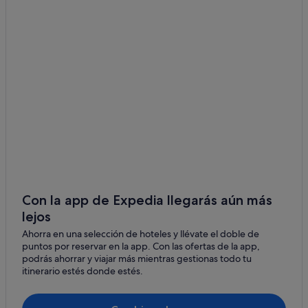
Hoteles románticos en Caleta de Fuste
Hoteles para bodas en Caleta de Fuste
Hoteles para familias en Caleta de Fuste
Hoteles de 4 estrellas en Caleta de Fuste
Villas en Costa de Antigua
Costa de Antigua hoteles
Hoteles ecológicos en Caleta de Fuste
Hoteles LGTBQIA en Caleta de Fuste
Condominios en Nuevo Horizonte
Hoteles cerca de Club de golf Fuerteventura
Con la app de Expedia llegarás aún más
lejos
Hoteles baratos en Caleta de Fuste
Ahorra en una selección de hoteles y llévate el doble de
Hoteles con piscina en Caleta de Fuste
puntos por reservar en la app. Con las ofertas de la app,
Hoteles con restaurante en Caleta de Fuste
podrás ahorrar y viajar más mientras gestionas todo tu
itinerario estés donde estés.
Hoteles cerca de Pozo Negro
Hoteles de 3 estrellas en Caleta de Fuste