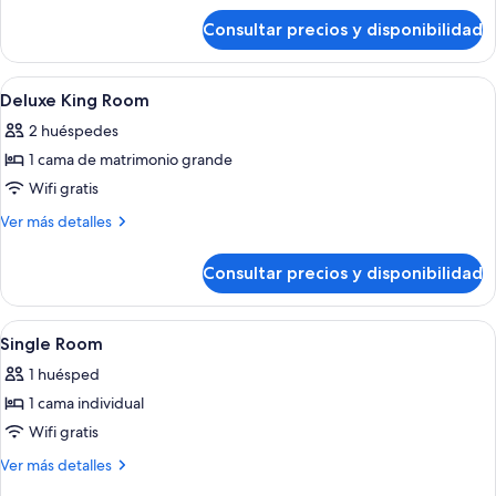
+
de
Consultar precios y disponibilidad
Habitación
1
familiar
Child)
(3
Abrir
Piscina | Una piscina cubierta, una pis
2
Adults
Deluxe King Room
todas
+
2 huéspedes
1
las
Child)
1 cama de matrimonio grande
fotos
de
Wifi gratis
Deluxe
Más
Ver más detalles
King
detalles
de
Room
Consultar precios y disponibilidad
Deluxe
King
Room
Abrir
Una habitación de hotel con una cama g
4
Single Room
todas
1 huésped
las
1 cama individual
fotos
de
Wifi gratis
Single
Más
Ver más detalles
Room
detalles