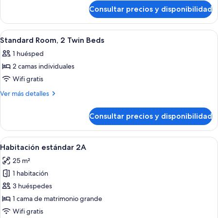
de
Consultar precios y disponibilidad
Single
Room
Abrir
Una habitación de hotel con una cama g
4
Standard Room, 2 Twin Beds
todas
1 huésped
las
2 camas individuales
fotos
de
Wifi gratis
Standard
Más
Ver más detalles
Room,
detalles
de
2
Consultar precios y disponibilidad
Standard
Twin
Room,
Beds
2
Abrir
Una habitación de hotel con una cama 
3
Twin
Habitación estándar 2A
todas
Beds
25 m²
las
1 habitación
fotos
de
3 huéspedes
Habitación
1 cama de matrimonio grande
estándar
Wifi gratis