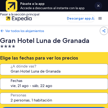
Pásate a la app
Accede a descuentos al instante con la app
Pasar a la sección principal
Descargar app
Ver todos los alojamientos
Gran Hotel Luna de Granada
Alojamiento
de
4.0 estrellas
Elige las fechas para ver los precios
¿A dónde vas?
Fechas
Personas