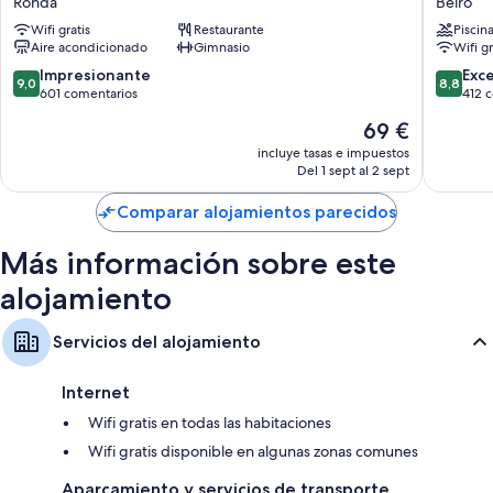
Ronda
Beiro
Ronda
by
Wifi gratis
Restaurante
Piscin
Pierre
Aire acondicionado
Gimnasio
Wifi gr
&
Vacance
9.0
8.8
Impresionante
Exc
9,0
8,8
Beiro
sobre
sobre
601 comentarios
412 
10,
10,
El
69 €
Impresionante,
Excelent
precio
601 comentarios
412 com
incluye tasas e impuestos
actual
Del 1 sept al 2 sept
es
de
Comparar alojamientos parecidos
69 €
Más información sobre este
alojamiento
Servicios del alojamiento
Internet
Wifi gratis en todas las habitaciones
Wifi gratis disponible en algunas zonas comunes
Aparcamiento y servicios de transporte