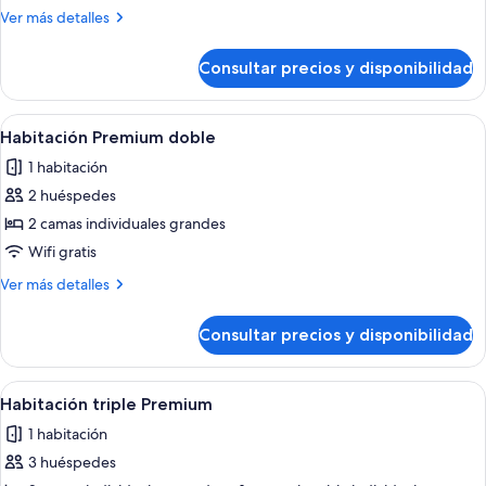
2A
Más
Ver más detalles
detalles
de
Consultar precios y disponibilidad
Habitación
estándar
2A
Abrir
Habitación de hotel con una cama grand
5
Habitación Premium doble
todas
1 habitación
las
2 huéspedes
fotos
de
2 camas individuales grandes
Habitación
Wifi gratis
Premium
Más
Ver más detalles
doble
detalles
de
Consultar precios y disponibilidad
Habitación
Premium
doble
Abrir
Una habitación de hotel con una cama, 
3
Habitación triple Premium
todas
1 habitación
las
3 huéspedes
fotos