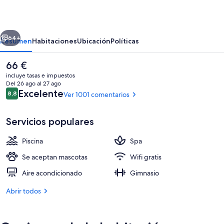
Luna
de
erior
Siguiente
Granada
64+
Resumen
Habitaciones
Ubicación
Políticas
El
66 €
precio
incluye tasas e impuestos
actual
Del 26 ago al 27 ago
es
Comentarios
Excelente
8,8
Ver 1001 comentarios
8,8 de 10
de
66 €
Servicios populares
Piscina
Spa
Una piscina cubierta, una piscina al ai
Se aceptan mascotas
Wifi gratis
Aire acondicionado
Gimnasio
Abrir todos