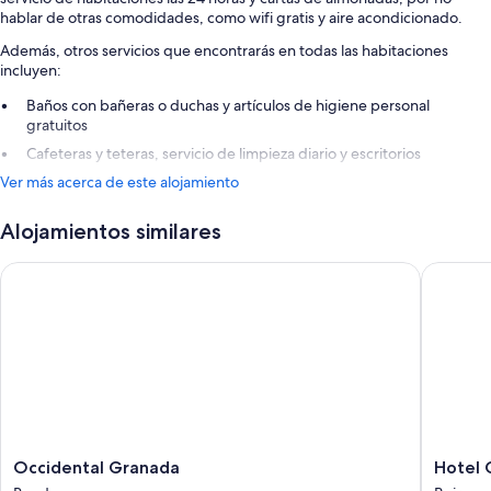
hablar de otras comodidades, como wifi gratis y aire acondicionado.
Además, otros servicios que encontrarás en todas las habitaciones
incluyen:
Baños con bañeras o duchas y artículos de higiene personal
gratuitos
Cafeteras y teteras, servicio de limpieza diario y escritorios
Ver más acerca de este alojamiento
Alojamientos similares
Occidental Granada
Hotel Gr
Occidental
Hotel
Occidental Granada
Hotel 
Granada
Granad