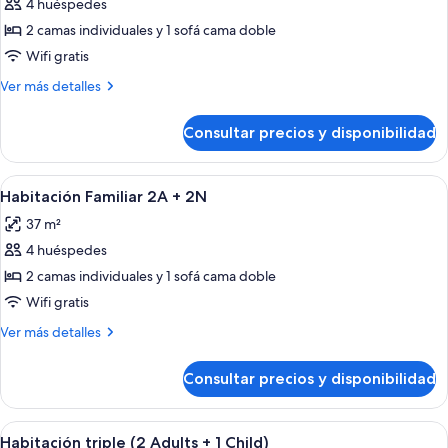
4 huéspedes
fotos
de
2 camas individuales y 1 sofá cama doble
Habitación
Wifi gratis
Familiar
Más
Ver más detalles
4A
detalles
de
Consultar precios y disponibilidad
Habitación
Familiar
4A
Abrir
Una habitación de hotel moderna con u
5
Habitación Familiar 2A + 2N
todas
37 m²
las
4 huéspedes
fotos
de
2 camas individuales y 1 sofá cama doble
Habitación
Wifi gratis
Familiar
Más
Ver más detalles
2A
detalles
+
de
Consultar precios y disponibilidad
Habitación
2N
Familiar
2A
Abrir
Una habitación de hotel con una cama g
3
+
Habitación triple (2 Adults + 1 Child)