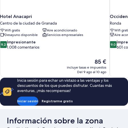
Hotel Anacapri
Occiden
Centro de la ciudad de Granada
Ronda
Wifi gratis
Aire acondicionado
Wifi grat
Desayuno disponible
Servicios empresariales
Aire aco
9.2
9.0
Impresionante
Impre
9,2
9,0
sobre
sobre
1.008 comentarios
601 c
10,
10,
Impresionante,
Impresion
El
85 €
1.008 comentarios
601 comen
precio
incluye tasas e impuestos
actual
Del 9 ago al 10 ago
es
Inicia sesión para echar un vistazo a las ventajas y los
de
descuentos de los que puedes disfrutar. Cuantas más
85 €
aventuras, ¡más recompensas!
Iniciar sesión
Registrarme gratis
Información sobre la zona