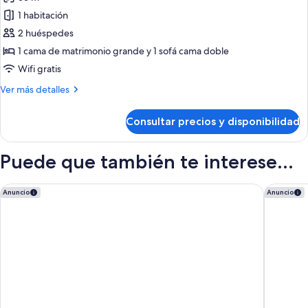
las
1 habitación
fotos
de
2 huéspedes
Suite
1 cama de matrimonio grande y 1 sofá cama doble
Junior
Wifi gratis
2A
Más
Ver más detalles
detalles
de
Consultar precios y disponibilidad
Suite
Junior
2A
Puede que también te interese...
Hotel Anacapri
Occident
Anuncio
Anuncio