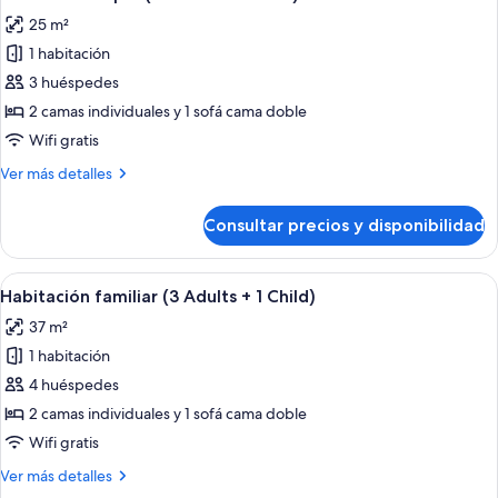
todas
2N
25 m²
las
1 habitación
fotos
de
3 huéspedes
Habitación
2 camas individuales y 1 sofá cama doble
triple
Wifi gratis
(2
Más
Ver más detalles
Adults
detalles
+
de
Consultar precios y disponibilidad
Habitación
1
triple
Child)
(2
Abrir
Una habitación de hotel moderna con u
6
Adults
Habitación familiar (3 Adults + 1 Child)
todas
+
37 m²
1
las
Child)
1 habitación
fotos
de
4 huéspedes
Habitación
2 camas individuales y 1 sofá cama doble
familiar
Wifi gratis
(3
Más
Ver más detalles
Adults
detalles