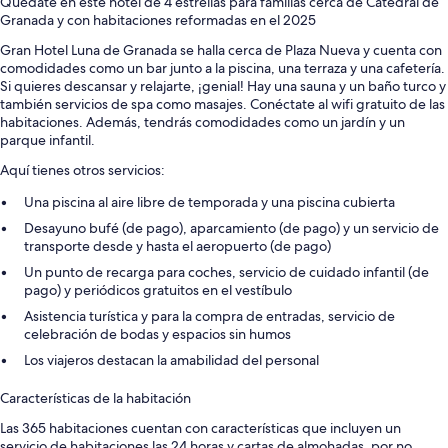
Quédate en este hotel de 4 estrellas para familias cerca de Catedral de
Granada y con habitaciones reformadas en el 2025
Gran Hotel Luna de Granada se halla cerca de Plaza Nueva y cuenta con
comodidades como un bar junto a la piscina, una terraza y una cafetería.
Si quieres descansar y relajarte, ¡genial! Hay una sauna y un baño turco y
también servicios de spa como masajes. Conéctate al wifi gratuito de las
habitaciones. Además, tendrás comodidades como un jardín y un
parque infantil.
Aquí tienes otros servicios:
Una piscina al aire libre de temporada y una piscina cubierta
Desayuno bufé (de pago), aparcamiento (de pago) y un servicio de
transporte desde y hasta el aeropuerto (de pago)
Un punto de recarga para coches, servicio de cuidado infantil (de
pago) y periódicos gratuitos en el vestíbulo
Asistencia turística y para la compra de entradas, servicio de
celebración de bodas y espacios sin humos
Los viajeros destacan la amabilidad del personal
Características de la habitación
Las 365 habitaciones cuentan con características que incluyen un
servicio de habitaciones las 24 horas y cartas de almohadas, por no