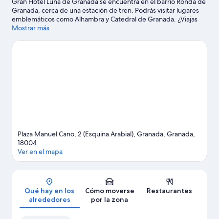
Gran Hotel Luna de Granada se encuentra en el barrio Ronda de
Granada, cerca de una estación de tren. Podrás visitar lugares
emblemáticos como Alhambra y Catedral de Granada. ¿Viajas
con niños? Si es así, puedes llevarlos a Centro Cultural
Mostrar más
CajaGRANADA o a Parque de las Ciencias.
Ver guía de viaje de
Granada
Plaza Manuel Cano, 2 (Esquina Arabial), Granada, Granada,
18004
Ver en el mapa
Mapa
Qué hay en los
Cómo moverse
Restaurantes
alrededores
por la zona