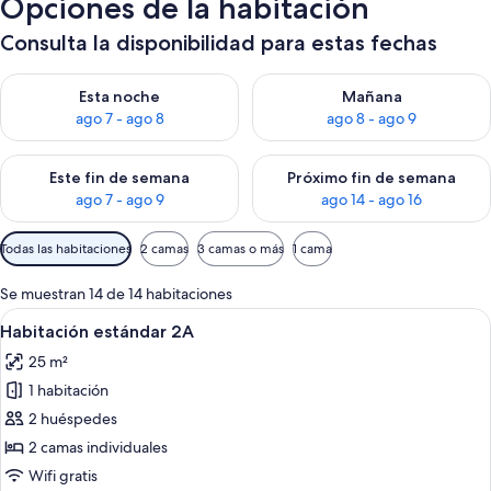
Opciones de la habitación
Consulta la disponibilidad para estas fechas
Consulta la disponibilidad para esta noche, ago 7 - ago 8
Consulta la disponibilidad pa
Esta noche
Mañana
ago 7 - ago 8
ago 8 - ago 9
Consulta la disponibilidad para este fin de semana, ago 7 - ag
Consulta la disponibilidad par
Este fin de semana
Próximo fin de semana
ago 7 - ago 9
ago 14 - ago 16
Filtros
Todas las habitaciones
2 camas
3 camas o más
1 cama
disponibles
para
Se muestran 14 de 14 habitaciones
las
Abrir
Una habitación de hotel con una cama 
3
Habitación estándar 2A
habitaciones
todas
25 m²
las
1 habitación
fotos
de
2 huéspedes
Habitación
2 camas individuales
estándar
Wifi gratis