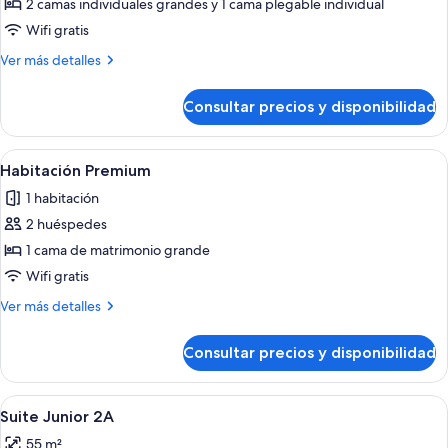
de
2 camas individuales grandes y 1 cama plegable individual
Habitación
Wifi gratis
triple
Más
Ver más detalles
Premium
detalles
de
Consultar precios y disponibilidad
Habitación
triple
Premium
Abrir
Una habitación de hotel con una cama g
5
Habitación Premium
todas
1 habitación
las
2 huéspedes
fotos
de
1 cama de matrimonio grande
Habitación
Wifi gratis
Premium
Más
Ver más detalles
detalles
de
Consultar precios y disponibilidad
Habitación
Premium
Abrir
Habitación de hotel con una cama gra
5
Suite Junior 2A
todas
55 m²