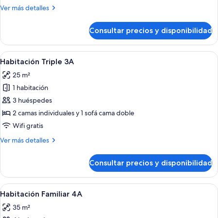
2A
Más
Ver más detalles
detalles
de
Consultar precios y disponibilidad
Habitación
estándar
2A
Abrir
Habitación de hotel con dos camas, un 
4
Habitación Triple 3A
todas
25 m²
las
1 habitación
fotos
de
3 huéspedes
Habitación
2 camas individuales y 1 sofá cama doble
Triple
Wifi gratis
3A
Más
Ver más detalles
detalles
de
Consultar precios y disponibilidad
Habitación
Triple
3A
Abrir
Una habitación de hotel con dos camas,
4
Habitación Familiar 4A
todas
35 m²
las