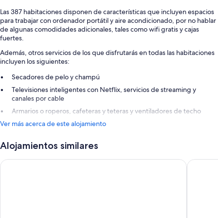
Las 387 habitaciones disponen de características que incluyen espacios
para trabajar con ordenador portátil y aire acondicionado, por no hablar
de algunas comodidades adicionales, tales como wifi gratis y cajas
fuertes.
Además, otros servicios de los que disfrutarás en todas las habitaciones
incluyen los siguientes:
Secadores de pelo y champú
Televisiones inteligentes con Netflix, servicios de streaming y
canales por cable
Armarios o roperos, cafeteras y teteras y ventiladores de techo
Ver más acerca de este alojamiento
Alojamientos similares
Oleo Cancun Playa All Inclusive Resort
Hotel Riu