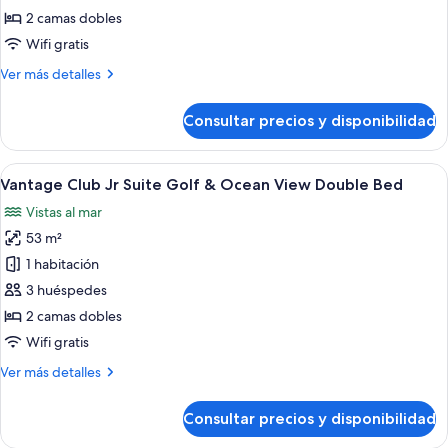
Club
2 camas dobles
Junior
Wifi gratis
Suite
Más
Ver más detalles
Bay
detalles
View
de
Consultar precios y disponibilidad
Double
Vantage
Club
Bed
Junior
Abrir
Habitación de hotel con una cama gran
2
Suite
Vantage Club Jr Suite Golf & Ocean View Double Bed
todas
Bay
Vistas al mar
View
las
Double
53 m²
fotos
Bed
de
1 habitación
Vantage
3 huéspedes
Club
2 camas dobles
Jr
Wifi gratis
Suite
Más
Ver más detalles
Golf
detalles
&
de
Consultar precios y disponibilidad
Ocean
Vantage
Club