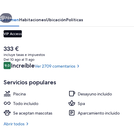
Grand
Island
erior
Siguiente
Cancun
70+
Resumen
Habitaciones
Ubicación
Políticas
Adults
VIP Access
Only
All-
El
333 €
Inclusive
precio
incluye tasas e impuestos
actual
Del 10 ago al 11 ago
es
Comentarios
Increíble
9,0
Ver 2709 comentarios
9,0 de 10
de
333 €
Servicios populares
Playa privada cerca y arena blanca
Piscina
Desayuno incluido
Todo incluido
Spa
Se aceptan mascotas
Aparcamiento incluido
Abrir todos