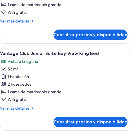
Club
1 cama de matrimonio grande
Corner
Wifi gratis
Suite
Más
Ver más detalles
Golf
detalles
&
de
Consultar precios y disponibilidad
Ocean
Vantage
Club
View
Corner
Abrir
Un dormitorio moderno con una cama g
king
3
Suite
Vantage Club Junior Suite Bay View King Bed
todas
bed
Golf
Vistas a la laguna
&
las
Ocean
53 m²
fotos
View
de
1 habitación
king
Vantage
bed
2 huéspedes
Club
1 cama de matrimonio grande
Junior
Wifi gratis
Suite
Más
Ver más detalles
Bay
detalles
View
de
Consultar precios y disponibilidad
King
Vantage
Club
Bed