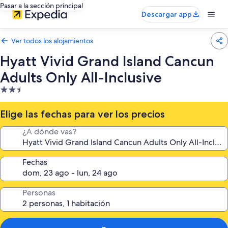
Pasar a la sección principal
Descargar app
Ver todos los alojamientos
Hyatt Vivid Grand Island Cancun
Adults Only All-Inclusive
Alojamiento
de
2.5 estrellas
Elige las fechas para ver los precios
¿A dónde vas?
Fechas
Personas