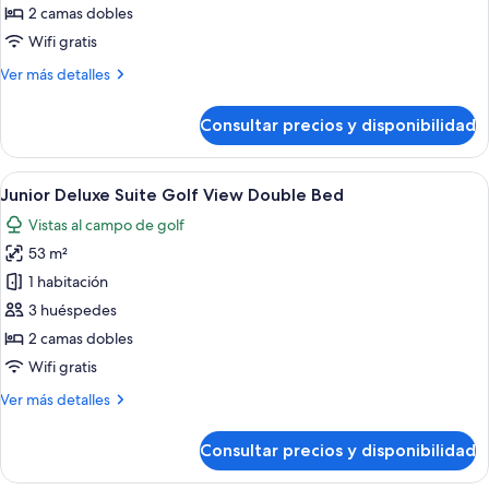
Deluxe
2 camas dobles
Suite
Wifi gratis
Bay
Más
Ver más detalles
View
detalles
Double
de
Consultar precios y disponibilidad
Bed
Junior
Deluxe
Suite
Abrir
Habitación de hotel con una cama gran
5
Bay
Junior Deluxe Suite Golf View Double Bed
todas
View
Vistas al campo de golf
Double
las
Bed
53 m²
fotos
de
1 habitación
Junior
3 huéspedes
Deluxe
2 camas dobles
Suite
Wifi gratis
Golf
Más
Ver más detalles
View
detalles
Double
de
Consultar precios y disponibilidad
Bed
Junior
Deluxe