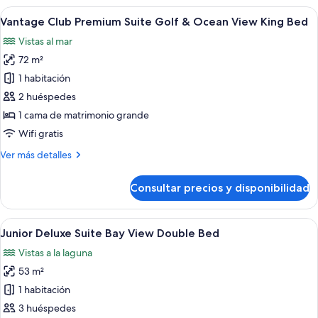
Master
Abrir
Un dormitorio moderno con una cama g
King
5
Suite
Vantage Club Premium Suite Golf & Ocean View King Bed
todas
Bed
Golf
Vistas al mar
&
las
Ocean
72 m²
fotos
View
de
1 habitación
King
Vantage
Bed
2 huéspedes
Club
1 cama de matrimonio grande
Premium
Wifi gratis
Suite
Más
Ver más detalles
Golf
detalles
&
de
Consultar precios y disponibilidad
Ocean
Vantage
Club
View
Premium
Abrir
Habitación de hotel con dos camas, un 
King
2
Suite
Junior Deluxe Suite Bay View Double Bed
todas
Bed
Golf
Vistas a la laguna
&
las
Ocean
53 m²
fotos
View
de
1 habitación
King
Junior
Bed
3 huéspedes