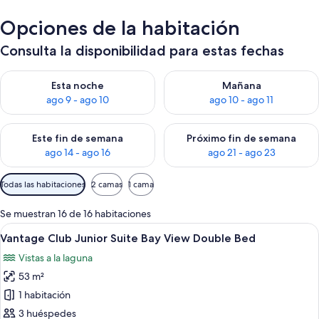
Opciones de la habitación
Consulta la disponibilidad para estas fechas
Consulta la disponibilidad para esta noche, ago 9 - ago 10
Consulta la disponibilidad par
Esta noche
Mañana
ago 9 - ago 10
ago 10 - ago 11
Consulta la disponibilidad para este fin de semana, ago 14 - a
Consulta la disponibilidad par
Este fin de semana
Próximo fin de semana
ago 14 - ago 16
ago 21 - ago 23
Filtros
Todas las habitaciones
2 camas
1 cama
disponibles
para
Se muestran 16 de 16 habitaciones
las
Abrir
Habitación de hotel con dos camas, un 
2
Vantage Club Junior Suite Bay View Double Bed
habitaciones
todas
Vistas a la laguna
las
53 m²
fotos
de
1 habitación
Vantage
3 huéspedes