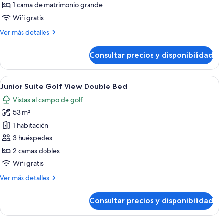
Deluxe
1 cama de matrimonio grande
Suite
Wifi gratis
Bay
Más
Ver más detalles
View
detalles
King
de
Consultar precios y disponibilidad
Bed
Junior
Deluxe
Suite
Abrir
Habitación de hotel con una cama gran
3
Bay
Junior Suite Golf View Double Bed
todas
View
Vistas al campo de golf
King
las
Bed
53 m²
fotos
de
1 habitación
Junior
3 huéspedes
Suite
2 camas dobles
Golf
Wifi gratis
View
Más
Ver más detalles
Double
detalles
Bed
de
Consultar precios y disponibilidad
Junior
Suite