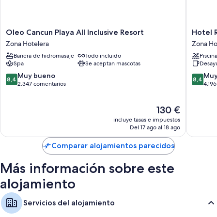
Oleo
Hotel
Oleo Cancun Playa All Inclusive Resort
Cancun
Riu
Zona Hotelera
Zona Ho
Playa
Cancun
Bañera de hidromasaje
Todo incluido
Piscin
All
-
Spa
Se aceptan mascotas
Desayu
Inclusive
Adults
Resort
Only
8.4
8.4
Muy bueno
Muy
8,4
8,4
Zona
-
sobre
sobre
2.347 comentarios
4.19
Hotelera
All
10,
10,
Inclusiv
Muy
Muy
El
130 €
Zona
bueno,
bueno,
precio
Hoteler
2.347 comentarios
4.196 co
incluye tasas e impuestos
actual
Del 17 ago al 18 ago
es
de
Comparar alojamientos parecidos
130 €
Más información sobre este
alojamiento
Servicios del alojamiento