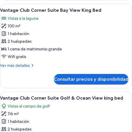
View
Jr
Abrir
Un dormitorio moderno con una cama g
Double
3
Suite
Vantage Club Corner Suite Bay View King Bed
todas
Bed
Golf
Vistas a la laguna
&
las
Ocean
100 m²
fotos
View
de
1 habitación
Double
Vantage
Bed
2 huéspedes
Club
1 cama de matrimonio grande
Corner
Wifi gratis
Suite
Más
Ver más detalles
Bay
detalles
View
de
Consultar precios y disponibilidad
King
Vantage
Club
Bed
Corner
Abrir
Un dormitorio amplio con una cama gra
3
Suite
Vantage Club Corner Suite Golf & Ocean View king bed
todas
Bay
Vistas al campo de golf
View
las
King
116 m²
fotos
Bed
de
1 habitación
Vantage
2 huéspedes