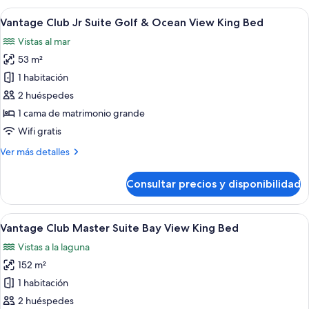
Junior
Abrir
Habitación de hotel con una cama grand
3
Suite
Vantage Club Jr Suite Golf & Ocean View King Bed
todas
Bay
Vistas al mar
View
las
King
53 m²
fotos
Bed
de
1 habitación
Vantage
2 huéspedes
Club
1 cama de matrimonio grande
Jr
Wifi gratis
Suite
Más
Ver más detalles
Golf
detalles
&
de
Consultar precios y disponibilidad
Ocean
Vantage
Club
View
Jr
Abrir
Una habitación de hotel moderna con u
King
3
Suite
Vantage Club Master Suite Bay View King Bed
todas
Bed
Golf
Vistas a la laguna
&
las
Ocean
152 m²
fotos
View
de
1 habitación
King
Vantage
Bed
2 huéspedes