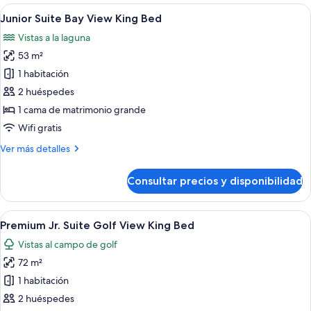
Golf
Abrir
Un dormitorio moderno con una cama gr
4
View
Junior Suite Bay View King Bed
todas
Double
Vistas a la laguna
Bed
las
53 m²
fotos
de
1 habitación
Junior
2 huéspedes
Suite
1 cama de matrimonio grande
Bay
Wifi gratis
View
Más
Ver más detalles
King
detalles
Bed
de
Consultar precios y disponibilidad
Junior
Suite
Bay
Abrir
Una habitación de hotel moderna con 
4
View
Premium Jr. Suite Golf View King Bed
todas
King
Vistas al campo de golf
Bed
las
72 m²
fotos
de
1 habitación
Premium
2 huéspedes