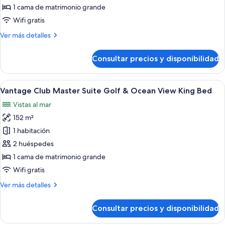
Club
1 cama de matrimonio grande
Master
Wifi gratis
Suite
Más
Ver más detalles
Bay
detalles
View
de
Consultar precios y disponibilidad
King
Vantage
Club
Bed
Master
Abrir
Una habitación de hotel moderna con 
4
Suite
Vantage Club Master Suite Golf & Ocean View King Bed
todas
Bay
Vistas al mar
View
las
King
152 m²
fotos
Bed
de
1 habitación
Vantage
2 huéspedes
Club
1 cama de matrimonio grande
Master
Wifi gratis
Suite
Más
Ver más detalles
Golf
detalles
&
de
Consultar precios y disponibilidad
Ocean
Vantage
Club
View