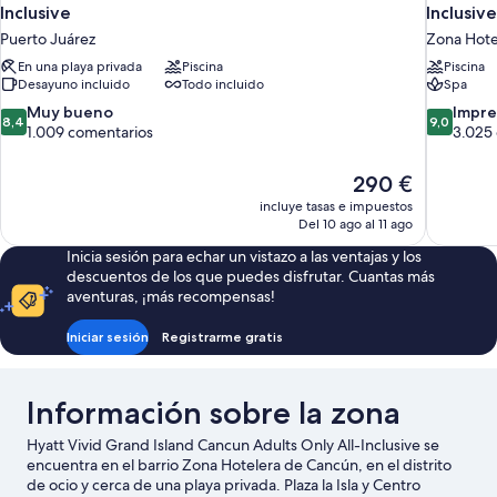
Inclusive
Inclusive
Puerto Juárez
Zona Hote
En una playa privada
Piscina
Piscina
Desayuno incluido
Todo incluido
Spa
8.4
9.0
Muy bueno
Impre
8,4
9,0
sobre
sobre
1.009 comentarios
3.025
10,
10,
Muy
Impresion
El
290 €
bueno,
3.025 com
precio
incluye tasas e impuestos
1.009 comentarios
actual
Del 10 ago al 11 ago
es
Inicia sesión para echar un vistazo a las ventajas y los
de
descuentos de los que puedes disfrutar. Cuantas más
290 €
aventuras, ¡más recompensas!
Iniciar sesión
Registrarme gratis
Información sobre la zona
Hyatt Vivid Grand Island Cancun Adults Only All-Inclusive se
encuentra en el barrio Zona Hotelera de Cancún, en el distrito
de ocio y cerca de una playa privada. Plaza la Isla y Centro