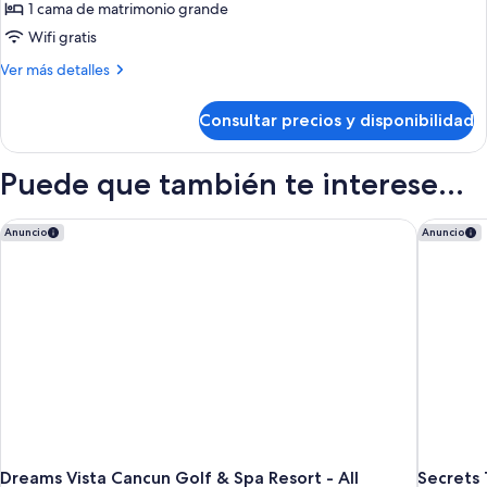
Jr.
1 cama de matrimonio grande
Suite
Wifi gratis
Golf
Más
Ver más detalles
View
detalles
King
de
Consultar precios y disponibilidad
Bed
Premium
Jr.
Suite
Puede que también te interese...
Golf
View
King
Dreams Vista Cancun Golf & Spa Resort - All Inclusive
Secrets T
Anuncio
Anuncio
Bed
Dreams Vista Cancun Golf & Spa Resort - All
Secrets 