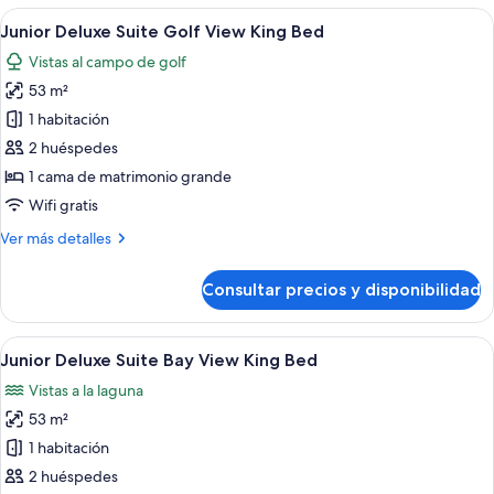
Suite
Abrir
Un dormitorio moderno con una cama gr
4
Golf
Junior Deluxe Suite Golf View King Bed
todas
View
Vistas al campo de golf
Double
las
Bed
53 m²
fotos
de
1 habitación
Junior
2 huéspedes
Deluxe
1 cama de matrimonio grande
Suite
Wifi gratis
Golf
Más
Ver más detalles
View
detalles
King
de
Consultar precios y disponibilidad
Bed
Junior
Deluxe
Suite
Abrir
Un dormitorio moderno con una cama gr
4
Golf
Junior Deluxe Suite Bay View King Bed
todas
View
Vistas a la laguna
King
las
Bed
53 m²
fotos
de
1 habitación
Junior
2 huéspedes