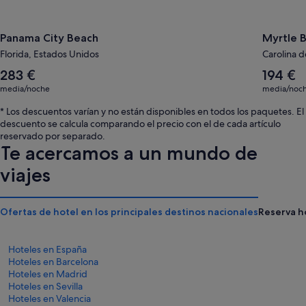
Panama City Beach
Myrtle 
Florida, Estados Unidos
Carolina d
El
El
283 €
194 €
precio
precio
media/noche
media/noc
medio
medio
por
por
* Los descuentos varían y no están disponibles en todos los paquetes. El
noche
noche
descuento se calcula comparando el precio con el de cada artículo
es
es
reservado por separado.
de
de
Te acercamos a un mundo de
283 €
194 €
viajes
Ofertas de hotel en los principales destinos nacionales
Reserva h
Hoteles en España
Hoteles en Barcelona
Hoteles en Madrid
Hoteles en Sevilla
Hoteles en Valencia