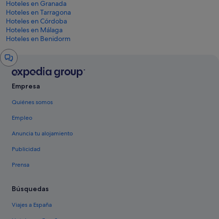
Hoteles en Granada
Hoteles en Tarragona
Hoteles en Córdoba
Hoteles en Málaga
Hoteles en Benidorm
Ventana
del
chat
Empresa
Quiénes somos
Empleo
Anuncia tu alojamiento
Publicidad
Prensa
Búsquedas
Viajes a España