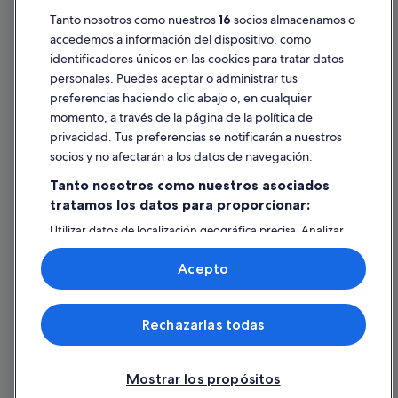
Tanto nosotros como nuestros
16
socios almacenamos o
Pautas sobre el contenido y cómo denunciar contenido
accedemos a información del dispositivo, como
identificadores únicos en las cookies para tratar datos
Ayuda
personales. Puedes aceptar o administrar tus
Ayuda
preferencias haciendo clic abajo o, en cualquier
momento, a través de la página de la política de
Cancelar un vuelo
privacidad. Tus preferencias se notificarán a nuestros
Cancelar una reserva de hotel o de un alquiler vacacional
socios y no afectarán a los datos de navegación.
Plazos de reembolso
Tanto nosotros como nuestros asociados
tratamos los datos para proporcionar:
Utilizar un cupón de Expedia
Utilizar datos de localización geográfica precisa. Analizar
Documentos para viajes internacionales
activamente las características del dispositivo para su
identificación. Almacenar la información en un dispositivo
Acepto
y/o acceder a ella. Publicidad y contenido personalizados,
medición de publicidad y contenido, investigación de
audiencia y desarrollo de servicios.
© 2026 Expedia, Inc., una empresa de Expedia Group. Todos los derechos
Rechazarlas todas
Lista de asociados (proveedores)
reservados. Expedia y el logotipo de Expedia son marcas comerciales o
marcas comerciales registradas de Expedia, Inc. Vacationspot, S.L., Agencia
de Viajes, I-AV-0000631.3.
Mostrar los propósitos