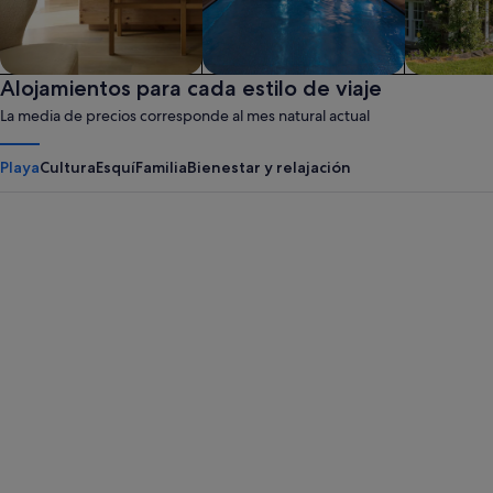
Apartotel
Alojamientos para cada estilo de viaje
Spa
Casa de c
La media de precios corresponde al mes natural actual
Playa
Cultura
Esquí
Familia
Bienestar y relajación
Panama City Beach
Myrtle B