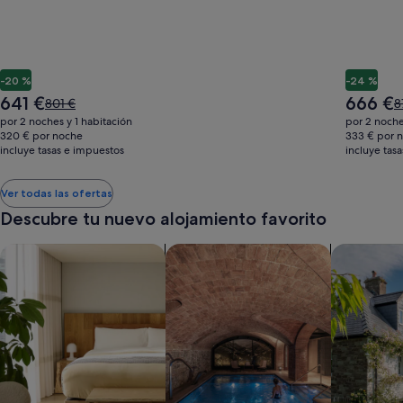
-20 %
-24 %
El
El
641 €
666 €
El
El
801 €
8
precio
precio
precio
p
por 2 noches y 1 habitación
por 2 noche
actual
actual
era
e
320 € por noche
333 € por 
es
es
incluye tasas e impuestos
de
incluye tas
d
de
de
801 €,
8
641 €
666 €
consulta
c
Ver todas las ofertas
más
m
Descubre tu nuevo alojamiento favorito
información
i
sobre
s
la
la
Buscar apartoteles
Buscar alojamientos con spa en las i
Buscar cas
tarifa
ta
estándar.
e