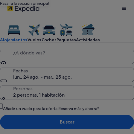
Pasar a la sección principal
Expedia:
busca
Alojamientos
Vuelos
Coches
Paquetes
Actividades
hoteles,
¿A dónde vas?
vuelos
Fechas
lun., 24 ago. - mar., 25 ago.
baratos,
Personas
2 personas, 1 habitación
coches
Añadir un vuelo para la oferta Reserva más y ahorra*
de
Buscar