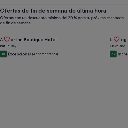
alquiler,
Ofertas de fin de semana de última hora
actividades
Ofertas con un descuento mínimo del 20 % para tu próxima escapada
de fin de semana.
y
Gallery
Consulta la oferta de Anchor Inn Boutique Hotel
Gallery
Consulta
Anchor Inn Boutique Hotel
Landing
Carousel
Carous
Put-in-Bay
Cleveland
paquetes
Excepcional
Incre
10
(47 comentarios)
9,2